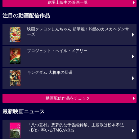
劇場上映中の映画一覧
注目の動画配信作品
映画クレヨンしんちゃん 超華麗！灼熱のカスカベダンサ
ーズ
プロジェクト・ヘイル・メアリー
キングダム 大将軍の帰還
動画配信作品をチェック
最新映画ニュース
「八つ墓村」悪夢的な予告編解禁、主題歌は松本孝弘
（B’z）率いるTMGが担当