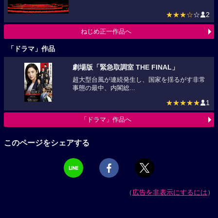
★★★☆
☆
2
ねじめ正一作品へ
「ドラマ」作品
劇場版「緊急取調室 THE FINAL」
超大型台風が連続発生し、国家を揺るがす非常
事態の最中、内閣総...
★★★★★
1
「ドラマ」作品へ
このページをシェアする
（
広告を非表示にするには
）