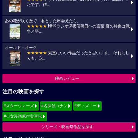
たです。作...
あの花が咲く丘で、君とまた出会えたら。
★★★★★
NHKラジオ深夜便明日への言葉,夏の特集は戦
争と平...
オールド・オーク
★★★★★
素直にいい作品だったと思います。 それにし
ても、永...
映画レビュー
注目の映画を探す
#スターウォーズ
#名探偵コナン
#ディズニー
#少女漫画原作実写化
シリーズ・映画祭作品を探す