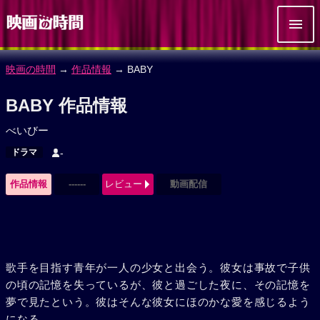
映画の時間
→
作品情報
→ BABY
BABY 作品情報
べいびー
ドラマ
-
作品情報
------
レビュー
動画配信
歌手を目指す青年が一人の少女と出会う。彼女は事故で子供
の頃の記憶を失っているが、彼と過ごした夜に、その記憶を
夢で見たという。彼はそんな彼女にほのかな愛を感じるよう
になる。