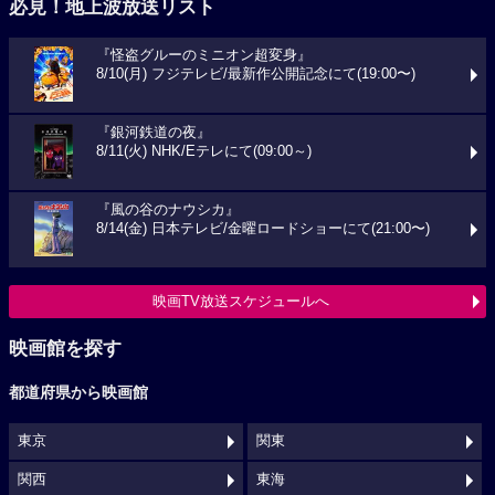
必見！地上波放送リスト
『怪盗グルーのミニオン超変身』
8/10(月) フジテレビ/最新作公開記念にて(19:00〜)
『銀河鉄道の夜』
8/11(火) NHK/Eテレにて(09:00～)
『風の谷のナウシカ』
8/14(金) 日本テレビ/金曜ロードショーにて(21:00〜)
映画TV放送スケジュールへ
映画館を探す
都道府県から映画館
東京
関東
関西
東海