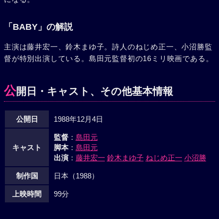
「BABY」の解説
主演は藤井宏一、鈴木まゆ子。詩人のねじめ正一、小沼勝監
督が特別出演している。島田元監督初の16ミリ映画である。
公
開日・キャスト、その他基本情報
公開日
1988年12月4日
監督
：
島田元
キャスト
脚本
：
島田元
出演
：
藤井宏一
鈴木まゆ子
ねじめ正一
小沼勝
制作国
日本（1988）
上映時間
99分