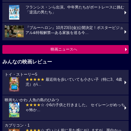
フランシス・ンら出演。中年男たちがボートレースに挑む
「逆流の男たち」
『ブルーヘロン』10月23日(金)公開決定！ポスタービジュ
アル&特報解禁―ある家族を巡る今...
映画ニュースへ
みんなの映画レビュー
トイ・ストーリー5
★★★★★
最近街を歩いていても小さい子（特に3、4歳
児）がi...
映画ちいかわ 人魚の島のひみつ
★★★★
☆ 小6の子供と行きました。 セイレーンがめっち
ゃ怖か...
カプリコン・1
★★★★
☆ ずいぶん前に見た感じがしますが、面白かっ