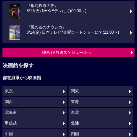
『銀河鉄道の夜』
8/11(火) NHK/Eテレにて(09:00～)
『風の谷のナウシカ』
8/14(金) 日本テレビ/金曜ロードショーにて(21:00〜)
映画TV放送スケジュールへ
映画館を探す
都道府県から映画館
東京
関東
関西
東海
北海道
東北
甲信越
北陸
中国
四国