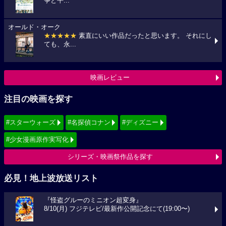
争と平...
オールド・オーク
★★★★★
素直にいい作品だったと思います。 それにし
ても、永...
映画レビュー
注目の映画を探す
#スターウォーズ
#名探偵コナン
#ディズニー
#少女漫画原作実写化
シリーズ・映画祭作品を探す
必見！地上波放送リスト
『怪盗グルーのミニオン超変身』
8/10(月) フジテレビ/最新作公開記念にて(19:00〜)