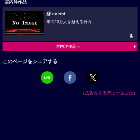
宮内洋作品
縁 enishi
年間10万人を越える行方...
-
宮内洋作品へ
このページをシェアする
（
広告を非表示にするには
）