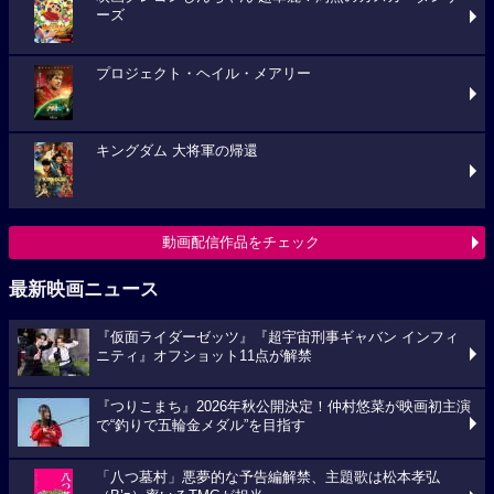
ーズ
プロジェクト・ヘイル・メアリー
キングダム 大将軍の帰還
動画配信作品をチェック
最新映画ニュース
『仮面ライダーゼッツ』『超宇宙刑事ギャバン インフィ
ニティ』オフショット11点が解禁
『つりこまち』2026年秋公開決定！仲村悠菜が映画初主演
で“釣りで五輪金メダル”を目指す
「八つ墓村」悪夢的な予告編解禁、主題歌は松本孝弘