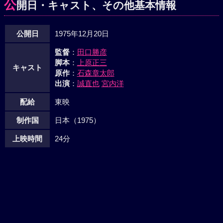
公
開日・キャスト、その他基本情報
公開日
1975年12月20日
監督
：
田口勝彦
脚本
：
上原正三
キャスト
原作
：
石森章太郎
出演
：
誠直也
宮内洋
配給
東映
制作国
日本（1975）
上映時間
24分