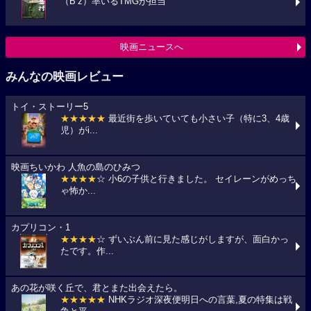
（B’z）率いるTMGが担当
映画ニュースへ
みんなの映画レビュー
トイ・ストーリー5
★★★★★
最近街を歩いていても小さい子（特に3、4歳
児）がi...
映画ちいかわ 人魚の島のひみつ
★★★★
☆ 小6の子供と行きました。 セイレーンがめっち
ゃ怖か...
カプリコン・1
★★★★
☆ ずいぶん前に見た感じがしますが、面白かっ
たです。作...
あの花が咲く丘で、君とまた出会えたら。
★★★★★
NHKラジオ深夜便明日への言葉,夏の特集は戦