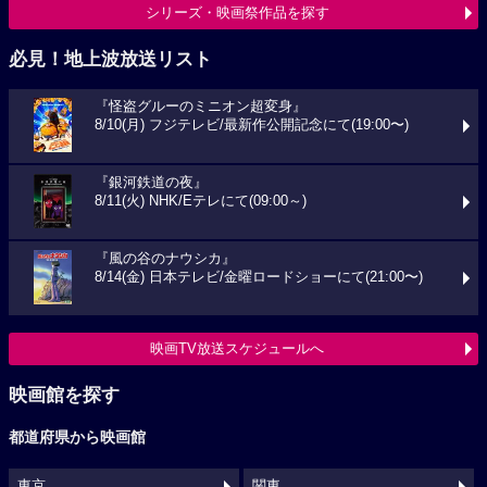
シリーズ・映画祭作品を探す
必見！地上波放送リスト
『怪盗グルーのミニオン超変身』
8/10(月) フジテレビ/最新作公開記念にて(19:00〜)
『銀河鉄道の夜』
8/11(火) NHK/Eテレにて(09:00～)
『風の谷のナウシカ』
8/14(金) 日本テレビ/金曜ロードショーにて(21:00〜)
映画TV放送スケジュールへ
映画館を探す
都道府県から映画館
東京
関東