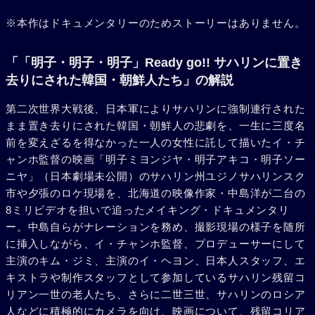
※本作はドキュメンタリーのためストーリーはありません。
「「明子・明子・明子」Ready go!! サハリンに置き
去りにされた韓国・朝鮮人たち」の解説
第二次世界大戦後、日本軍によりサハリンに強制連行された
まま置き去りにされた韓国・朝鮮人の悲劇を、一生に三度名
前を変えざるを得なかった一人の女性に託して描いたイ・チ
ャンホ監督の映画「明子ミヨンジヤ・明子アキコ・明子ソー
ニヤ」（日本劇場未公開）のサハリン州ユジノサハリンスク
市や夕張のロケ現場を、北海道の映像作家・中島洋が二台の
8ミリビデオを担いで追ったメイキング・ドキュメンタリ
ー。中島自らがナレーションを務め、撮影現場の様子を随所
に挿入しながら、イ・チャンホ監督、プロデューサーにして
主演のキム・ジミ、主演のイ・ヘヨン、日本人スタッフ、エ
キストラや制作スタッフとして参加しているサハリン残留コ
リアン一世の老人たち、さらに二世三世、サハリンのロシア
人などに積極的にカメラを向け、映画について、残留コリア