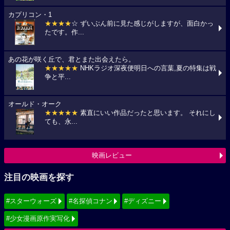
カプリコン・1
★★★★
☆ ずいぶん前に見た感じがしますが、面白かっ
たです。作...
あの花が咲く丘で、君とまた出会えたら。
★★★★★
NHKラジオ深夜便明日への言葉,夏の特集は戦
争と平...
オールド・オーク
★★★★★
素直にいい作品だったと思います。 それにし
ても、永...
映画レビュー
注目の映画を探す
#スターウォーズ
#名探偵コナン
#ディズニー
#少女漫画原作実写化