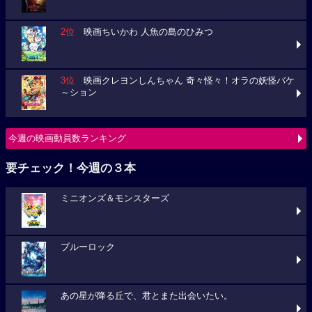
2位
映画ちいかわ 人魚の島のひみつ
3位
映画クレヨンしんちゃん 奇々怪々！オラの妖怪バケ
～ション
今週の映画動員数ランキング
要チェック！今週の３本
ミニオンズ＆モンスターズ
ブルーロック
あの星が降る丘で、君とまた出会いたい。