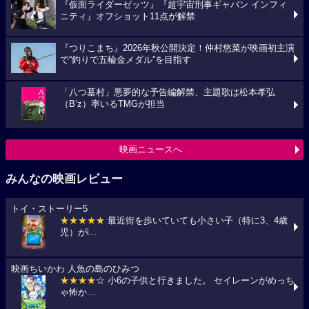
『仮面ライダーゼッツ』『超宇宙刑事ギャバン インフィ
ニティ』オフショット11点が解禁
『つりこまち』2026年秋公開決定！仲村悠菜が映画初主演
で“釣りで五輪金メダル”を目指す
「八つ墓村」悪夢的な予告編解禁、主題歌は松本孝弘
（B’z）率いるTMGが担当
映画ニュースへ
みんなの映画レビュー
トイ・ストーリー5
★★★★★
最近街を歩いていても小さい子（特に3、4歳
児）がi...
映画ちいかわ 人魚の島のひみつ
★★★★
☆ 小6の子供と行きました。 セイレーンがめっち
ゃ怖か...