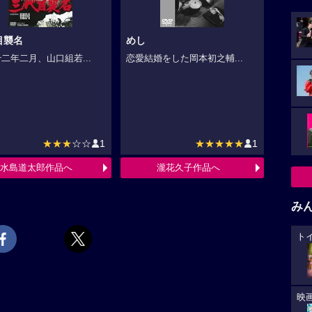
目襲名
めし
二年二月、山口組若...
恋愛結婚をした岡本初之輔...
★★★
☆☆
1
★★★★★
1
水島道太郎作品へ
瀧花久子作品へ
み
ト
映