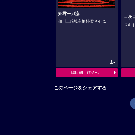
姫君一刀流
三代
相川三崎城主植村摂津守は...
昭和十
-
隅田朝二作品へ
このページをシェアする