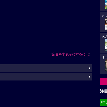
カ
あ
（
広告を非表示にするには
）
オ
注
#ス