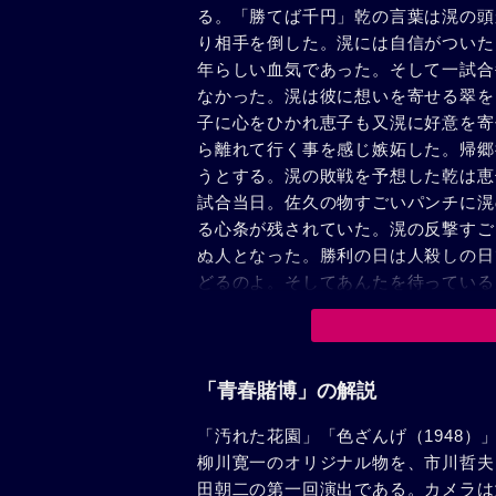
る。「勝てば千円」乾の言葉は滉の頭
り相手を倒した。滉には自信がついた
年らしい血気であった。そして一試合
なかった。滉は彼に想いを寄せる翠を
子に心をひかれ恵子も又滉に好意を寄
ら離れて行く事を感じ嫉妬した。帰郷
うとする。滉の敗戦を予想した乾は恵
試合当日。佐久の物すごいパンチに滉
る心条が残されていた。滉の反撃すご
ぬ人となった。勝利の日は人殺しの日
どるのよ。そしてあんたを待っている
い出された。そして清い思い出を胸に
「青春賭博」の解説
「汚れた花園」「色ざんげ（1948
柳川寛一のオリジナル物を、市川哲夫
田朝二の第一回演出である。カメラは