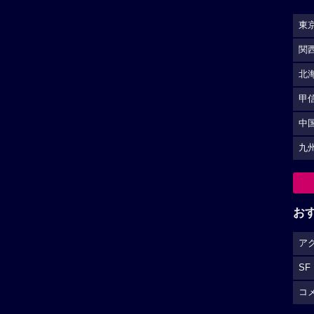
東
関
北
甲
中
九
お
ア
SF
コ