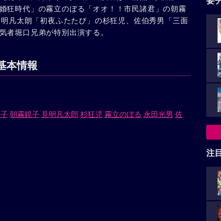
要
婚狂時代」の霧立のぼる「オオ！！市民諸君」の朝霧
の見明凡太朗「初夜ふたたび」の杉狂児、佐伯秀男「三面
気者堀口兄弟が特別出演する。
基本情報
久子
朝霧鏡子
見明凡太郎
杉狂児
霧立のぼる
永田光男
佐
注