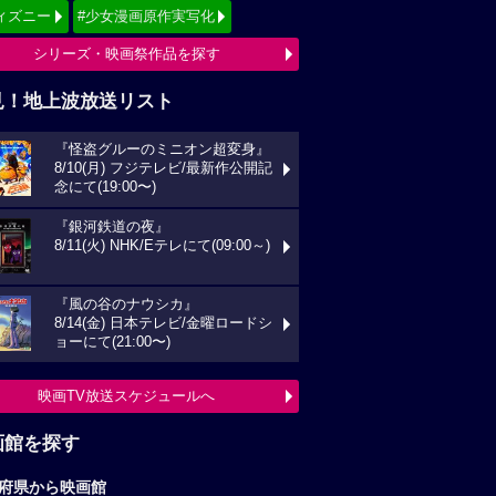
ィズニー
#少女漫画原作実写化
シリーズ・映画祭作品を探す
見！地上波放送リスト
『怪盗グルーのミニオン超変身』
8/10(月) フジテレビ/最新作公開記
念にて(19:00〜)
『銀河鉄道の夜』
8/11(火) NHK/Eテレにて(09:00～)
『風の谷のナウシカ』
8/14(金) 日本テレビ/金曜ロードシ
ョーにて(21:00〜)
映画TV放送スケジュールへ
画館を探す
府県から映画館