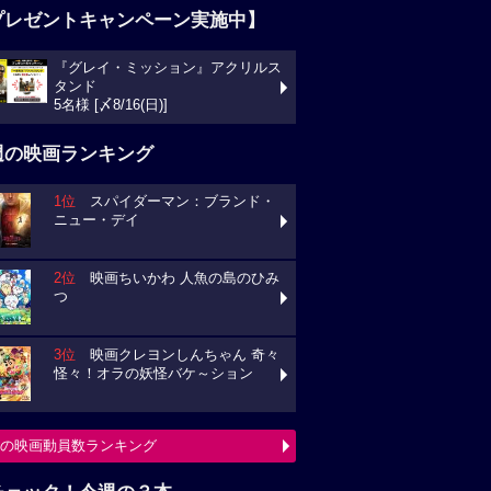
プレゼントキャンペーン実施中】
『グレイ・ミッション』アクリルス
タンド
5名様 [〆8/16(日)]
週の映画ランキング
1位
スパイダーマン：ブランド・
ニュー・デイ
2位
映画ちいかわ 人魚の島のひみ
つ
3位
映画クレヨンしんちゃん 奇々
怪々！オラの妖怪バケ～ション
の映画動員数ランキング