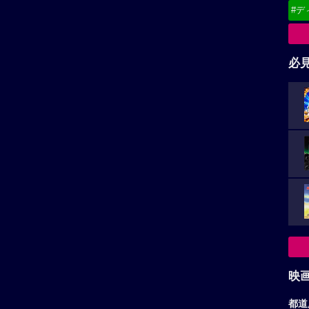
#デ
必
映
都道