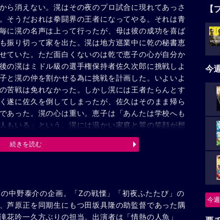
から消えない。滉はその夜のプロ試合に現れてあっさ
【
。そうだおれは拳闘界の王者になってやる。それは青
毎に滉の名声は上って行ったが、母は彼の成功を喜ば
も振り切って家を出た。滉は地方巡業中に乾の秘書恵
せていた。ただ面白くないのは乾で恵子の心が自分か
後の滉はミドル級の選手権保持者佐久次郎に挑戦しよ
今
子と滉の仲を割かせる為に挑戦を計画した。いよいよ
の苦戦は免れなかった。しかし滉には王者たらんとす
く遂に佐久を倒してしまったが、佐久はそのまま帰ら
であった。滉の心は重い。恵子は「あんたは学校へも
人もいる」という。滉には温かい家庭と翠の笑顔が想
秘めた恵子は静かに立ち去って行った。
続きを読む
）」の中野泰介の企画。「Zの戦慄」「初夜ふたたび」の
今週
、芦原正を同期生にもつ田坂具隆の助監督であった隅
滝花吟一久方ぶりの担当。出演者は「情熱の人魚」