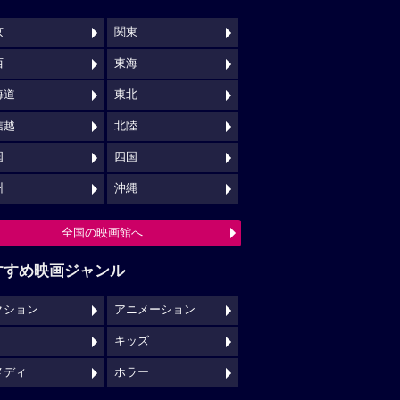
京
関東
西
東海
海道
東北
信越
北陸
国
四国
州
沖縄
全国の映画館へ
すすめ映画ジャンル
クション
アニメーション
キッズ
メディ
ホラー