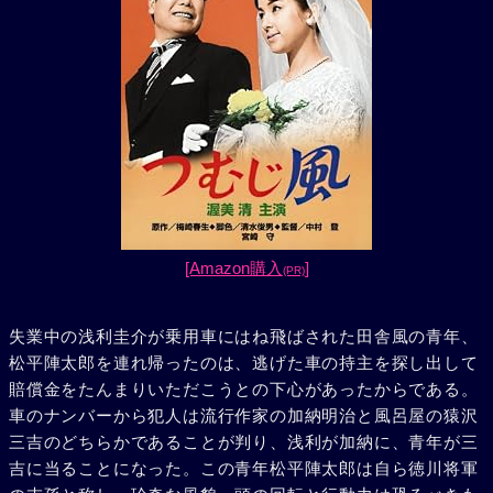
[Amazon購入
]
(PR)
失業中の浅利圭介が乗用車にはね飛ばされた田舎風の青年、
松平陣太郎を連れ帰ったのは、逃げた車の持主を探し出して
賠償金をたんまりいただこうとの下心があったからである。
車のナンバーから犯人は流行作家の加納明治と風呂屋の猿沢
三吉のどちらかであることが判り、浅利が加納に、青年が三
吉に当ることになった。この青年松平陣太郎は自ら徳川将軍