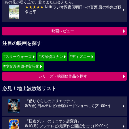
あの花が咲く丘で、君とまた出会えたら。
★★★★★
NHKラジオ深夜便明日への言葉,夏の特集は戦
争と平...
映画レビュー
注目の映画を探す
#スターウォーズ
#名探偵コナン
#ディズニー
#少女漫画原作実写化
シリーズ・映画祭作品を探す
必見！地上波放送リスト
『借りぐらしのアリエッティ』
8/7(金) 日本テレビ/金曜ロードショーにて(21:00〜)
『怪盗グルーのミニオン超変身』
8/10(月) フジテレビ/最新作公開記念にて(19:00〜)