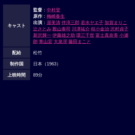
みると二人の姿はなく、残されていたのは二組の挙式料請求
監督
：
中村登
書であった。その頃、陣太郎と真知子、竜之助と一子のカッ
原作
：
梅崎春生
プルは新婚旅行のタクシーに乗込んでいた。
出演
：
渥美清
伴淳三郎
若水ヤエ子
加賀まりこ
キャスト
辻さとみ
殿山泰司
川津祐介
桂小金治
沢村貞子
新沢輝一
伊藤雄之助
環三千世
富士真奈美
小瀬
朗
青山宏
大泉滉
藤田まこと
配給
松竹
制作国
日本（1963）
上映時間
89分