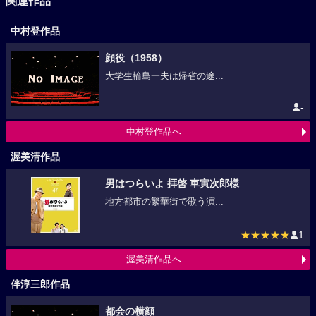
関連作品
中村登作品
顔役（1958）
大学生輪島一夫は帰省の途...
-
中村登作品へ
渥美清作品
男はつらいよ 拝啓 車寅次郎様
地方都市の繁華街で歌う演...
★★★★★
1
渥美清作品へ
伴淳三郎作品
都会の横顔