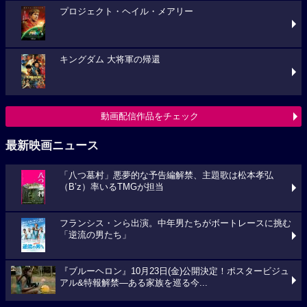
プロジェクト・ヘイル・メアリー
キングダム 大将軍の帰還
動画配信作品をチェック
最新映画ニュース
「八つ墓村」悪夢的な予告編解禁、主題歌は松本孝弘
（B’z）率いるTMGが担当
フランシス・ンら出演。中年男たちがボートレースに挑む
「逆流の男たち」
『ブルーヘロン』10月23日(金)公開決定！ポスタービジュ
アル&特報解禁―ある家族を巡る今...