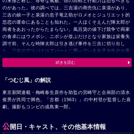
の末孫と称し、珍奇な風貌、頭の回転と行動力は恐るべきも
のがあった。彼の調べでは、三吉湯の商売仇に泉湯があり、
三吉の娘一子と泉湯の息子竜之助がロメオとジュリエット的
悲恋の運命にあることも知れた。一人ほくそえんだ陣太郎が
両者をあおったからたまらない。風呂賃の値下げ競争で両家
の食卓にはウメボシ、ニボシが並ぶだけとなり家族は栄養失
調寸前、そんな時陣太郎は引き逃げ事件を三吉に切り出し
た。三吉のアリバイはアパートに囲っている女子大生のお妾
さん、真知子によって証明されたが、陣太郎は口止め料をせ
続きを読む
しめることが出来た。一方浅利は、加納の秘書塙女史を何と
しても攻略出来なかった。業を煮やしてこちらにも出馬した
陣太郎は、たちまち引き逃げしたことを書いた加納の日記を
「つむじ風」の解説
手に入れ、まんまと多額の賠償金をせしめた。三吉に真知子
東京新聞連載・梅崎春生原作を助監の宮崎守と企画部の清水
の監視役を頼まれた陣太郎は彼女の隣室に移ったのだが、こ
俊男が共同で脚色、「古都（1963）」の中村登が監督した喜
ともあろうに二人の間に愛情が芽生えていた。そうとは知ら
劇。撮影もコンビの成島東一郎。
ず三吉は陣太郎を松平家の御曹子と信じて一子と一緒にさせ
ようと計ったので、一子は愛する竜之助と家出してしまっ
た。塙女史が陣太郎は徳川家と無関係であることを調べあげ
公
開日・キャスト、その他基本情報
てきたので烈火の如く怒った三吉達がアパートへ押しよせて