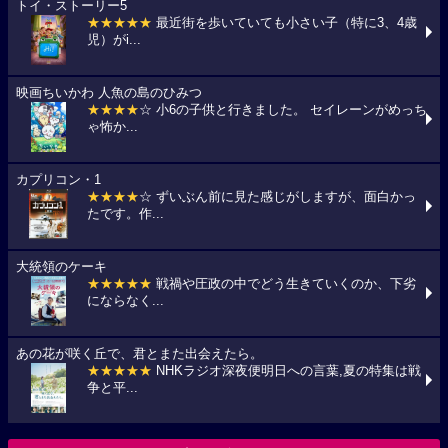
トイ・ストーリー5
★★★★★
最近街を歩いていても小さい子（特に3、4歳
児）がi...
映画ちいかわ 人魚の島のひみつ
★★★★
☆ 小6の子供と行きました。 セイレーンがめっち
ゃ怖か...
カプリコン・1
★★★★
☆ ずいぶん前に見た感じがしますが、面白かっ
たです。作...
大統領のケーキ
★★★★★
戦禍や圧政の中でどう生きていくのか、下劣
にならなく...
あの花が咲く丘で、君とまた出会えたら。
★★★★★
NHKラジオ深夜便明日への言葉,夏の特集は戦
争と平...