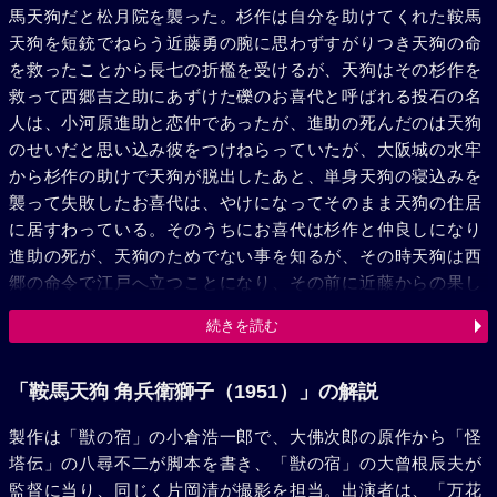
馬天狗だと松月院を襲った。杉作は自分を助けてくれた鞍馬
天狗を短銃でねらう近藤勇の腕に思わずすがりつき天狗の命
を救ったことから長七の折檻を受けるが、天狗はその杉作を
救って西郷吉之助にあずけた礫のお喜代と呼ばれる投石の名
人は、小河原進助と恋仲であったが、進助の死んだのは天狗
のせいだと思い込み彼をつけねらっていたが、大阪城の水牢
から杉作の助けで天狗が脱出したあと、単身天狗の寝込みを
襲って失敗したお喜代は、やけになってそのまま天狗の住居
に居すわっている。そのうちにお喜代は杉作と仲良しになり
進助の死が、天狗のためでない事を知るが、その時天狗は西
郷の命令で江戸へ立つことになり、その前に近藤からの果し
状で東寺へ出かけて行こうとする。東寺で近藤の刀を払い落
続きを読む
した天狗は勝敗は又の機にと笑ってそのまま江戸へ馬を走ら
せた。江戸の天狗から杉作とお喜代への便りに、「私の心に
今はじめて怖いと思うもののひそんでいるのを知った……」
「鞍馬天狗 角兵衛獅子（1951）」の解説
とあって、お喜代の簪が封じてあった。
製作は「獣の宿」の小倉浩一郎で、大佛次郎の原作から「怪
塔伝」の八尋不二が脚本を書き、「獣の宿」の大曾根辰夫が
監督に当り、同じく片岡清が撮影を担当。出演者は、「万花