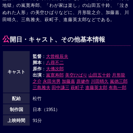
地獄」の嵐寛寿郎、「わが家は楽し」の山田五十鈴、「泣き
ぬれた人形」の美空ひばりなどに、月形龍之介、加藤嘉、川
田晴久、三島雅夫、萩町子、進藤英太郎などである。
公
開日・キャスト、その他基本情報
監督
：
大曾根辰夫
脚本
：
八尋不二
原作
：
大佛次郎
キャスト
出演
：
嵐寛寿郎
美空ひばり
山田五十鈴
月形龍
之介
永田光男
加藤嘉
原健作
川田晴久
嵐徳三郎
三島雅夫
田中謙三
萩町子
進藤英太郎
有島一郎
配給
松竹
制作国
日本（1951）
上映時間
91分