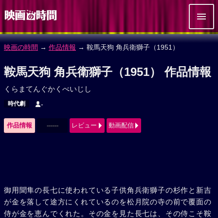
映画の時間
→
作品情報
→ 鞍馬天狗 角兵衛獅子（1951）
鞍馬天狗 角兵衛獅子（1951） 作品情報
くらまてんぐかくべいじし
時代劇
-
作品情報
------
レビュー
動画配信
御用聞隼の長七に使われている子供角兵衛獅子の杉作と新吉
が金を落して途方にくれているのを松月院の寺の前で覆面の
侍が金を恵んでくれた。その金を見た長七は、その侍こそ鞍