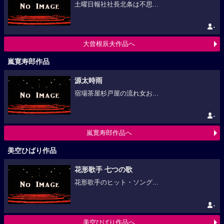
土曜日報社社長北条は不思...
-
大曾根辰夫作品へ
嵐寛寿郎作品
源太時雨
宿場茶屋杉戸屋の流れ女お...
-
嵐寛寿郎作品へ
美空ひばり作品
花形歌手 七つの歌
花形歌手のヒット・ソング...
-
美空ひばり作品へ