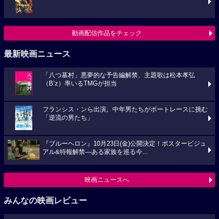
動画配信作品をチェック
最新映画ニュース
「八つ墓村」悪夢的な予告編解禁、主題歌は松本孝弘
（B’z）率いるTMGが担当
フランシス・ンら出演。中年男たちがボートレースに挑む
「逆流の男たち」
『ブルーヘロン』10月23日(金)公開決定！ポスタービジュ
アル&特報解禁―ある家族を巡る今...
映画ニュースへ
みんなの映画レビュー