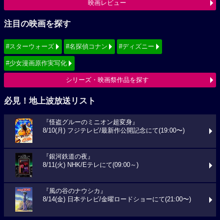
映画レビュー
注目の映画を探す
#スターウォーズ
#名探偵コナン
#ディズニー
#少女漫画原作実写化
シリーズ・映画祭作品を探す
必見！地上波放送リスト
『怪盗グルーのミニオン超変身』
8/10(月) フジテレビ/最新作公開記念にて(19:00〜)
『銀河鉄道の夜』
8/11(火) NHK/Eテレにて(09:00～)
『風の谷のナウシカ』
8/14(金) 日本テレビ/金曜ロードショーにて(21:00〜)