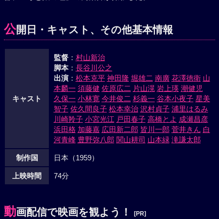
出た。一方仙三の家を洗うと、被害者のハンドバッグと血痕
を発見、仙三が初江の預金何十万を引出した事が判明した。
公
開日・キャスト、その他基本情報
やがて愛人キミ子と密会するために岸壁にやって来た仙三と
張込む刑事との息づまる闘いの後、仙三の腕に手錠が深々と
監督
：
村山新治
喰い込んだ。
脚本
：
長谷川公之
出演
：
松本克平
神田隆
堀雄二
南廣
花澤徳衛
山
本麟一
須藤健
佐原広二
片山滉
岩上瑛
潮健児
キャスト
久保一
小林寛
今井俊二
杉義一
谷本小夜子
星美
智子
佐久間良子
松本幸治
沢村貞子
浦里はるみ
川崎羚子
小宮光江
戸田春子
高橋とよ
成瀬昌彦
浜田格
加藤嘉
広田新二郎
皆川一郎
菅井きん
白
河青峰
豊野弥八郎
関山耕司
山本緑
滝謙太郎
制作国
日本（1959）
上映時間
74分
動
画配信で映画を観よう！
[PR]