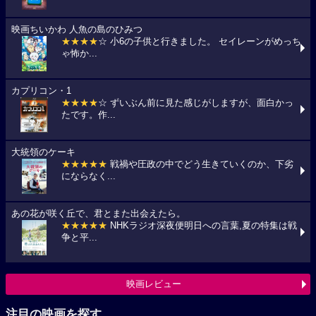
映画ちいかわ 人魚の島のひみつ
★★★★
☆ 小6の子供と行きました。 セイレーンがめっち
ゃ怖か...
カプリコン・1
★★★★
☆ ずいぶん前に見た感じがしますが、面白かっ
たです。作...
大統領のケーキ
★★★★★
戦禍や圧政の中でどう生きていくのか、下劣
にならなく...
あの花が咲く丘で、君とまた出会えたら。
★★★★★
NHKラジオ深夜便明日への言葉,夏の特集は戦
争と平...
映画レビュー
注目の映画を探す