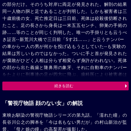
の部分だけ。そのうち対岸に両足が発見された。解剖の結果
同一人物の胴と足であることが判明した。しかも被害者は三
十歳前後の女、死亡推定日は三日前、死体は絞殺後切断され
たこと、足の長さから身長は一米五五センチ、卵巣の手術の
跡……等のことが同じく判明した。唯一の手掛りとも云うべ
き証言--新荒川大橋で三日前「5す21……」と云うナンバー
の車から一人の男が何かを投げ込もうとしていた--も実験の
結果は芳しいものではなかった。ついに手と首が発見された
が腐敗がひどく人相は分らず相変らず身許がわれない。死体
の顔から出た義歯と隆鼻用の象牙、それに自動車のナンバー
をたよりに刑事達の足が四方に飛ぶ。歯科医により被害者は
キャバレーの女給小沢初江と分った。先ず初江と関係のあっ
続きを読む
た成田が線上に浮上るが成田にはアリバイがある。次に自動
車のもとが分り、張り込んだ刑事の手で車の主、吉岡が捕え
られた。が、吉岡にはひき逃げやハンケチタクシーの余罪は
「警視庁物語 顔のない女」の解説
あったがこの事件の真犯人ではなかった。しかし事件当夜仙
東映お馴染の警視庁物語シリーズの第九話。「濡れた瞳」の
ちゃんと云う男に車を貸したと云う吉岡の妻の証言によっ
長谷川公之の脚本を「今は名もない男だが」の村山新治が監
て、仙ちゃんこと米倉仙三と云う性格異常の男が事件の表面
督、「母と娘の瞳」の高梨昇が撮影した。
に浮かび出た。遂に仙三の巣、「ダルマ船酒場」が明るみに