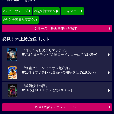
#スターウォーズ
#名探偵コナン
#ディズニー
#少女漫画原作実写化
シリーズ・映画祭作品を探す
必見！地上波放送リスト
『借りぐらしのアリエッティ』
8/7(金) 日本テレビ/金曜ロードショーにて(21:00〜)
『怪盗グルーのミニオン超変身』
8/10(月) フジテレビ/最新作公開記念にて(19:00〜)
『銀河鉄道の夜』
8/11(火) NHK/Eテレにて(09:00～)
映画TV放送スケジュールへ