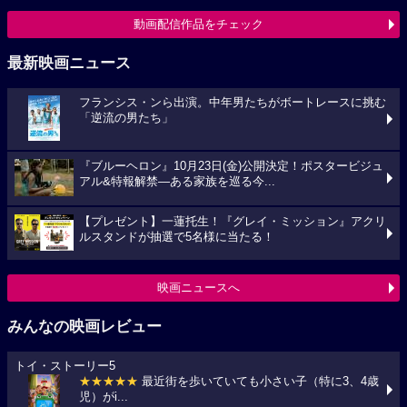
動画配信作品をチェック
最新映画ニュース
フランシス・ンら出演。中年男たちがボートレースに挑む
「逆流の男たち」
『ブルーヘロン』10月23日(金)公開決定！ポスタービジュ
アル&特報解禁―ある家族を巡る今...
【プレゼント】一蓮托生！『グレイ・ミッション』アクリ
ルスタンドが抽選で5名様に当たる！
映画ニュースへ
みんなの映画レビュー
トイ・ストーリー5
★★★★★
最近街を歩いていても小さい子（特に3、4歳
児）がi...