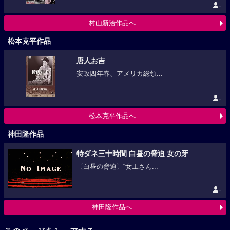
-
村山新治作品へ
松本克平作品
唐人お吉
安政四年春、アメリカ総領...
-
松本克平作品へ
神田隆作品
特ダネ三十時間 白昼の脅迫 女の牙
〔白昼の脅迫〕“女工さん...
-
神田隆作品へ