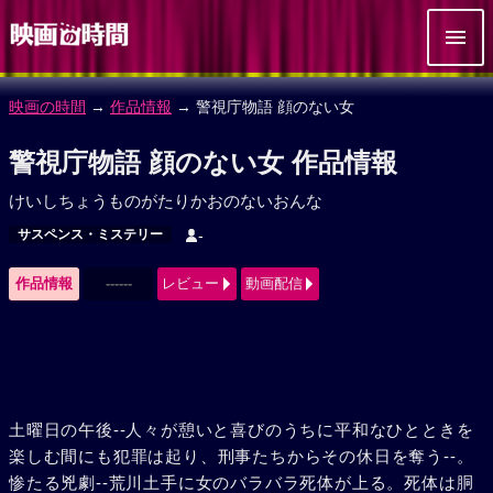
映画の時間
→
作品情報
→ 警視庁物語 顔のない女
警視庁物語 顔のない女 作品情報
けいしちょうものがたりかおのないおんな
サスペンス・ミステリー
-
作品情報
------
レビュー
動画配信
土曜日の午後--人々が憩いと喜びのうちに平和なひとときを
楽しむ間にも犯罪は起り、刑事たちからその休日を奪う--。
惨たる兇劇--荒川土手に女のバラバラ死体が上る。死体は胴