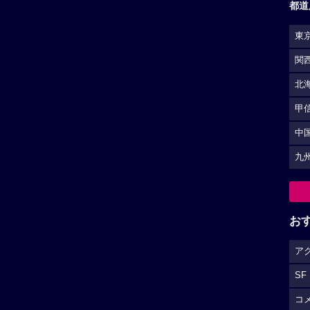
都道
東
関
北
甲
中
九
お
ア
SF
コ