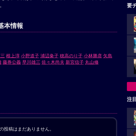
。
要
るみる濡れた。
基本情報
敬三
根上淳
小野道子
浦辺粂子
穂高のり子
小林勝彦
矢島
雄
藤巻公義
早川雄三
佐々木尚夫
新宮信子
丸山修
注
の投稿はまだありません。