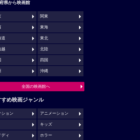
府県から映画館
京
関東
西
東海
海道
東北
信越
北陸
国
四国
州
沖縄
全国の映画館へ
すすめ映画ジャンル
クション
アニメーション
キッズ
メディ
ホラー