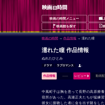
映画の時間メニュー
映画館を探す
映画の時間
→
作品情報
→ 濡れた瞳
濡れた瞳 作品情報
ぬれたひとみ
ドラマ
ラブロマンス
-
作品情報
------
レビュー
動画配
中風町子は胸を患って長野の高原療養
宿所があった。高瀬正夫たちが猛練習
彼女に接吻した者に金を出す賭をした