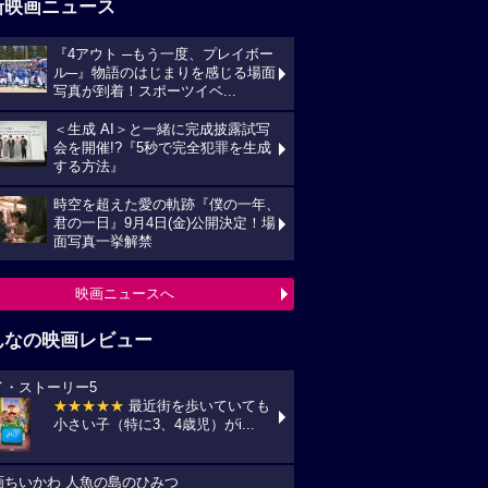
新映画ニュース
『4アウト ─もう一度、プレイボー
ル─』物語のはじまりを感じる場面
写真が到着！スポーツイベ...
＜生成 AI＞と一緒に完成披露試写
会を開催!?『5秒で完全犯罪を生成
する方法』
時空を超えた愛の軌跡『僕の一年、
君の一日』9月4日(金)公開決定！場
面写真一挙解禁
映画ニュースへ
んなの映画レビュー
イ・ストーリー5
★★★★★
最近街を歩いていても
小さい子（特に3、4歳児）がi...
画ちいかわ 人魚の島のひみつ