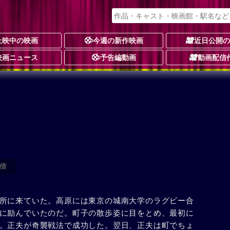
上映中の映画
今週の新作映画
近日公開
映画ニュース
予告編動画
動画配信
信
所に来ていた。高原には東京の城南大学のラグビー合
に励んでいたのだ。町子の散歩姿に目をとめ、最初に
。正夫が奇襲戦法で成功した。翌日、正夫は町でちょ