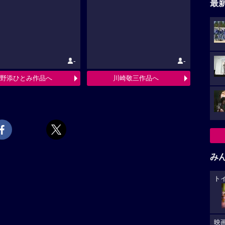
最
-
-
野添ひとみ作品へ
川崎敬三作品へ
み
ト
映