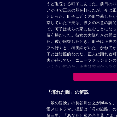
うど退院する町子にあった。前日の非
いかりで正夫の頬を打ったが、今は正
といった。町子は近くの町で暮したが
京していた正夫は、彼女の不意の訪問
で、町子は彼らの家に住むことになっ
留守勝だった。彼女の大阪行きの間に
た。彼が回復したとき、町子は正夫の
ブへ行くと、榊美絵がいた。かねてか
子とは対照的なのだ。正夫は踊れぬ町
夫が待ってい、ニューファッションの
いくらか慰めた。正夫は翌日からラグ
度を手伝った。が、その好意が正夫に
びまわった。--芳夫の方は可憐で純
不満からか。彼は町子に高原での植物
男と婚約した。正夫の態度がはっきり
「濡れた瞳」の解説
ったという。が、すでに町子は芳夫と
「娘の冒険」の長谷川公之が脚本を、
覚めた操が、高原へ急行した。正夫は
愛メロドラマ。撮影は「母の旅路」の
た。崖の花をとるふりをして逃げた。
藤三男。「あなたと私の合言葉 さよ
へ駈けつけた。操と芳夫を置きざりに