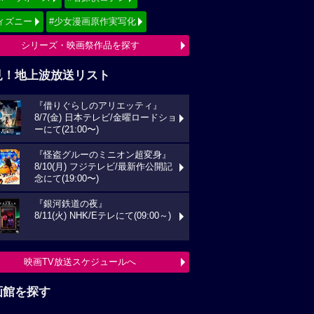
ィズニー
#少女漫画原作実写化
シリーズ・映画祭作品を探す
見！地上波放送リスト
『借りぐらしのアリエッティ』
8/7(金) 日本テレビ/金曜ロードショ
ーにて(21:00〜)
『怪盗グルーのミニオン超変身』
8/10(月) フジテレビ/最新作公開記
念にて(19:00〜)
『銀河鉄道の夜』
8/11(火) NHK/Eテレにて(09:00～)
映画TV放送スケジュールへ
画館を探す