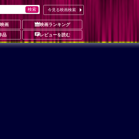
今見る映画検索
の映画
映画ランキング
作品
レビューを読む