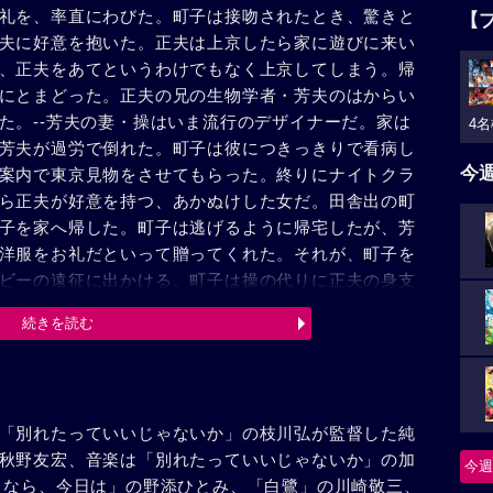
礼を、率直にわびた。町子は接吻されたとき、驚きと
【
夫に好意を抱いた。正夫は上京したら家に遊びに来い
、正夫をあてというわけでもなく上京してしまう。帰
にとまどった。正夫の兄の生物学者・芳夫のはからい
た。--芳夫の妻・操はいま流行のデザイナーだ。家は
4名
芳夫が過労で倒れた。町子は彼につきっきりで看病し
今
案内で東京見物をさせてもらった。終りにナイトクラ
ら正夫が好意を持つ、あかぬけした女だ。田舎出の町
子を家へ帰した。町子は逃げるように帰宅したが、芳
洋服をお礼だといって贈ってくれた。それが、町子を
ビーの遠征に出かける。町子は操の代りに正夫の身支
はかえって苦痛なのだ。町子には目もくれず美絵と遊
続きを読む
心な町子の姿が心に焼きついてきた。不在がちな妻への
採集の助手になってくれと頼む。--美絵が正夫でない
しなかったからだ。そのとき、正夫は町子の純愛を悟
採集旅行へ出発していた。正夫のいさめで妻の座に目
「別れたっていいじゃないか」の枝川弘が監督した純
リーグ戦があったから。町子は芳夫から抱かれかかっ
秋野友宏、音楽は「別れたっていいじゃないか」の加
崖から落ち、腕をけがした。正夫はゲームが終ると山
今週
うなら、今日は」の野添ひとみ、「白鷺」の川崎敬三、
し、町子は田舎へ帰ろうと山を下りた。正夫と出会