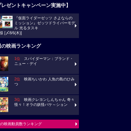
プレゼントキャンペーン実施中】
『仮面ライダーゼッツ さよならの
ミッション』ゼッツドライバーモデ
ル 光るタスキ
様 [〆8/6(木)]
週の映画ランキング
1位
スパイダーマン：ブランド・
ニュー・デイ
2位
映画ちいかわ 人魚の島のひみ
つ
3位
映画クレヨンしんちゃん 奇々
怪々！オラの妖怪バケ～ション
の映画動員数ランキング