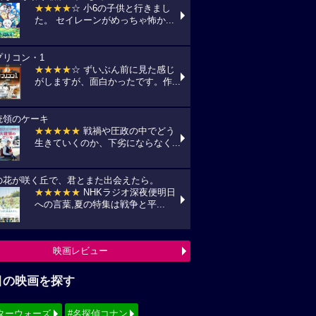
★★★★
☆ 小6の子供と行きまし
た。 セイレーンがめっちゃ怖か...
プリコン・1
★★★★
☆ ずいぶん前に見た感じ
がしますが、面白かったです。作...
統領のケーキ
★★★★★
戦禍や圧政の中でどう
生きていくのか、下劣にならなく...
の花が咲く丘で、君とまた出会えたら。
★★★★★
NHKラジオ深夜便明日
への言葉,夏の特集は戦争と平...
映画レビュー
目の映画を探す
ターウォーズ
#名探偵コナン