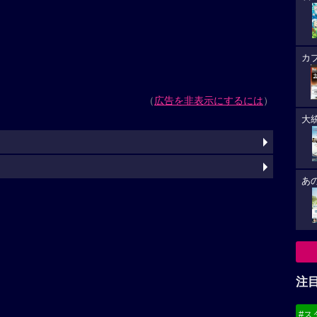
カ
（
広告を非表示にするには
）
大
あ
注
#ス