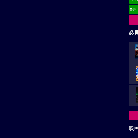
#デ
必
映