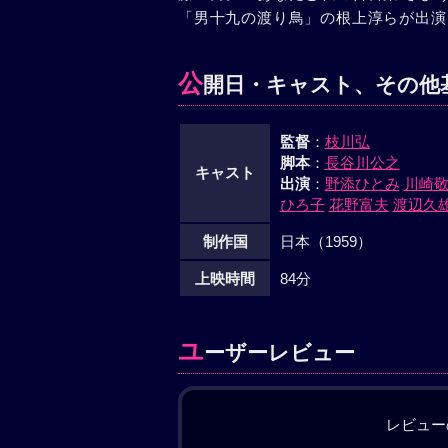
「男十九の渡り鳥」の根上淳らが出演
い、二人は抱きあった。町子の瞳がみ
公
開日・キャスト、その他
監督
：
枝川弘
脚本
：
長谷川公之
キャスト
出演
：
野添ひとみ
川崎
ひろ子
花野富夫
渡辺久
制作国
日本（1959）
上映時間
84分
ユ
ーザーレビュー
レビュー