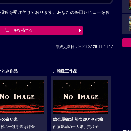
投稿を受け付けております。あなたの
映画レビュー
をお
レビューを投稿する
最終更新日：2026-07-29 11:48:17
ひとみ作品
川崎敬三作品
うの白い道
総会屋錦城 勝負師とその娘
校の千種学園は鎌倉...
内藤錦城の一人娘、美和子...