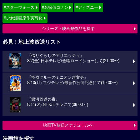
#スターウォーズ
#名探偵コナン
#ディズニー
#少女漫画原作実写化
シリーズ・映画祭作品を探す
必見！地上波放送リスト
『借りぐらしのアリエッティ』
8/7(金) 日本テレビ/金曜ロードショーにて(21:00〜)
『怪盗グルーのミニオン超変身』
8/10(月) フジテレビ/最新作公開記念にて(19:00〜)
『銀河鉄道の夜』
8/11(火) NHK/Eテレにて(09:00～)
映画TV放送スケジュールへ
映画館を探す