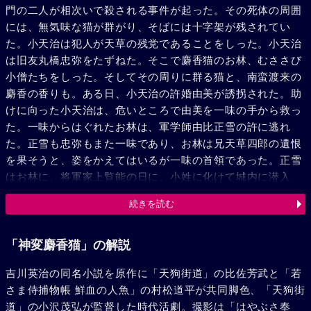
門の二人が相次いで殺される事件が起った。その死体の周囲
には、無気味な猫が群がり、そばには十字架が残されてい
た。小天治は犯人が天草の残党であることをしった。小天治
は旧友丸橋忠弥をたずねた。そこで麝香猫のお林、むささび
小僧たちをしった。そしてその周りに群る猫と、南蛮渡来の
麝香の香りも。ある日、小天治の許婚由美が誘拐された。助
けに向った小天治は、危いところで由美を一味の手から救っ
た。一味からはぐれたお林は、軍学師由比正雪の許に逃れ
た。正雪も忠弥もまた一味であり、お林は兄天草四郎の遺恨
を果そうと、姿をかえてはいるが一味の首領であった。正雪
はお林に、将軍家上覧能の日に、小姓に化けて城内に潜入
し、江戸城要害図「黒縄巻」を奪い、将軍を殺せと教えた。
続きを読む
上覧能の当日。お林は書院から「黒縄巻」を盗み、城内でむ
ささび小僧が騒ぎを起している間に、将軍家光に迫った。と
ころが家光の代りにいたのは小天治だった。傷ついたお林
「神変麝香猫」の解説
は、小天治や由美によって一命をとりとめた。「黒縄巻」が
吉川英治の同名小説を原作に「天狗街道」の比佐芳武と「若
偽物としった正雪は蜂起を決意した。子の刻を期して江戸市
さま侍捕物帳 鮮血の人魚」の村松道平が共同脚色、「天狗街
中を火の海にしようとするたくらみも、間一髪お林の変心で
道」の小沢茂弘が監督した時代活劇。撮影は「はやぶさ奉
不成功に終った。包囲する捕手の群れを破って、正雪は駿府