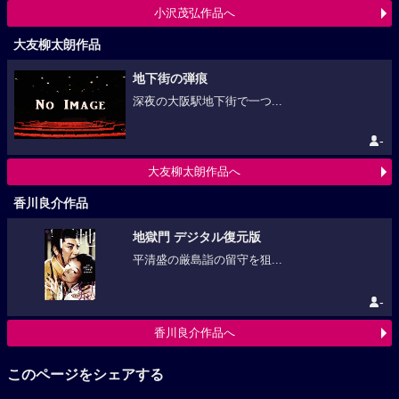
小沢茂弘作品へ
大友柳太朗作品
地下街の弾痕
深夜の大阪駅地下街で一つ...
-
大友柳太朗作品へ
香川良介作品
地獄門 デジタル復元版
平清盛の厳島詣の留守を狙...
-
香川良介作品へ
このページをシェアする