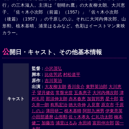
行」の三木滋人。主演は「朝晴れ鷹」の大友柳太朗、大川恵
へ落ちていった。後に残るは小天治と宿命の刃を交わす忠弥
子、「佐々木小次郎 （前篇）（1957）」「佐々木小次郎
ただ一人……。晴れた品川海岸。小天治と由美に見送られ
（後篇）（1957）」の千原しのぶ。それに大河内傳次郎、山
て、九州に帰るお林とむささび小僧を乗せた船が、だんだん
形勲、植木基晴、浦里はるみなど。色彩はイーストマン東映
と小さくなっていった。
カラー。
公
開日・キャスト、その他基本情報
監督
：
小沢茂弘
脚本
：
比佐芳武
村松道平
原作
：
吉川英治
出演
：
大友柳太朗
香川良介
東野英治郎
大川恵
子
望月健佐
常盤光世
五条恵子
大河内傳次郎
津
キャスト
村礼司
那須伸太朗
赤木春恵
加賀邦男
星十郎
富
久井一朗
有馬宏治
徳大寺伸
人見寛
原京市
千原
しのぶ
薄田研二
植木基晴
阿部九洲男
伊東亮英
小田部通麿
山形勲
佐々木孝丸
仁礼功太郎
楠本
健二
加藤浩
浦里はるみ
永田靖
富田仲次郎
国一
太郎