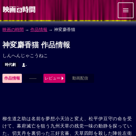
映画の時間
→
作品情報
→ 神変麝香猫
神変麝香猫 作品情報
しんへんじゃこうねこ
時代劇
-
作品情報
------
レビュー
動画配信
柳生道之助は名前を夢想小天治と変え、松平伊豆守の命を受
けて、幕府滅亡を狙う九州天草の残党一味の動静を探ってい
た。切支丹を裏切った三好玄蕃、天草四郎を殺した陣佐左衛