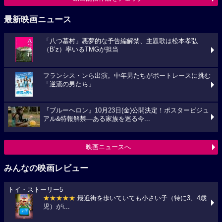
最新映画ニュース
「八つ墓村」悪夢的な予告編解禁、主題歌は松本孝弘
（B’z）率いるTMGが担当
フランシス・ンら出演。中年男たちがボートレースに挑む
「逆流の男たち」
『ブルーヘロン』10月23日(金)公開決定！ポスタービジュ
アル&特報解禁―ある家族を巡る今...
映画ニュースへ
みんなの映画レビュー
トイ・ストーリー5
★★★★★
最近街を歩いていても小さい子（特に3、4歳
児）がi...