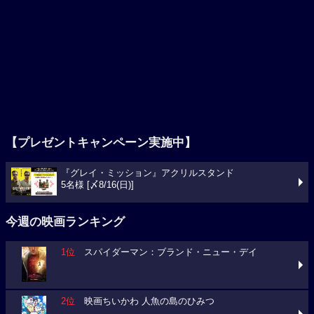
【プレゼントキャンペーン実施中】
『グレイ・ミッション』アクリルスタンド
5名様 [〆8/16(日)]
今週の映画ランキング
1位
スパイダーマン：ブランド・ニュー・デイ
2位
映画ちいかわ 人魚の島のひみつ