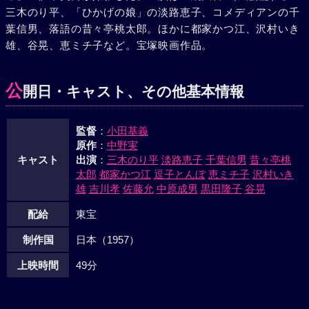
三木のり平、「ひかげの娘」の淡路恵子、コメディアンの千
内容を知った梅童君、スッカリ平身低頭して月風氏に大感
葉信男、落語の昔々亭桃太郎。ほかに都家かつ江、沢村いき
激！結局、千絵子も折れて梅童君は、下宿する事になった
雄、谷晃、恵ミチ子など。宝塚映画作品。
が、それよりも、千絵子が、月風氏の男らしさを発見して、
打って変って女らしくなった。そしてそれ以来、毎日新婚夫
婦のような楽しい甘い毎日を送り迎えるようになった……。
公
開日・キャスト、その他基本情報
監督
：
小田基義
原作
：
中野実
キャスト
出演
：
三木のり平
淡路恵子
千葉信男
昔々亭桃
太郎
都家かつ江
逗子とんぼ
恵ミチ子
沢村いき
雄
吉川孝
佐藤允
中原成男
黒田隆子
谷晃
配給
東宝
制作国
日本（1957）
上映時間
49分