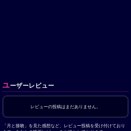
ユ
ーザーレビュー
レビューの投稿はまだありません。
「月と接吻」を見た感想など、レビュー投稿を受け付けており