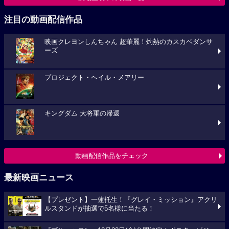
注目の動画配信作品
映画クレヨンしんちゃん 超華麗！灼熱のカスカベダンサ
ーズ
プロジェクト・ヘイル・メアリー
キングダム 大将軍の帰還
動画配信作品をチェック
最新映画ニュース
【プレゼント】一蓮托生！『グレイ・ミッション』アクリ
ルスタンドが抽選で5名様に当たる！