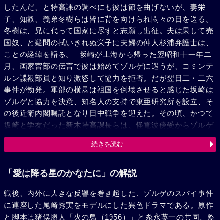
したんだ、と特高課の調べにも彼は節を曲げないが、妻栄
子、知叡、義弟冬樹らは皆に背を向けられ悶々の日を送る。
冬樹は、兄に代って国家に尽すと志願し出征。夫は果して売
国奴、と疑問の拭いきれぬ栄子に夫婦の仲人杉浦弁護士は、
ことの経緯を語る。--坂崎が上海から帰った翌昭和十一年二
月、画家宮部の伝言で彼は始めてゾルゲに遇うが、コミンテ
ルン諜報部員と知り激怒して協力を拒否。だが翌日二・二六
事件が勃発。軍部の横暴は祖国を倒壊させると感じた坂崎は
ゾルゲと協力を決意、知名人の支持で東亜研究所を設立、そ
の後近衛内閣嘱託となり日中戦争を迎えた。その頃、かつて
坂崎と学友だった新木特高課長らは、怪電波傍受からゾルゲ
と愛人一枝を追い始める。事変の拡大を憂う坂崎はやがて武
続きを読む
富軍務局長らから得た情報で日米開戦を知り煩悶。坂崎を慕
う秘書くに子は、そんな彼の姿に耐え切れず遂に二人は固い
抱擁を交す。数日後、坂崎は喀血で倒れるが病床でくに子に
「愛は降る星のかなたに」の解説
手渡したメモから、ゾルゲは日ソ開戦の時期と赤軍優勢を欣
戦後、内外に大きな反響を巻き起した、ゾルゲのスパイ事件
然と打電。だが彼の正体を知り激怒した一枝が自殺を遂げた
に連座した尾崎秀実をモデルにした異色ドラマである。原作
ことから宮部、ゾルゲ、坂崎と相次いで逮捕された。--栄子
と脚本は猪俣勝人「火の鳥（1956）」と糸永英一の共同。監
はこうした危機の間も、くに子の存在を不安がりながらも、