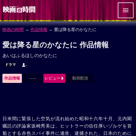
映画の時間
→
作品情報
→ 愛は降る星のかなたに
愛は降る星のかなたに 作品情報
あいはふるほしのかなたに
ドラマ
-
作品情報
------
レビュー
動画配信
日米間に緊張した空気が流れ始めた昭和十六年十月、元内閣
嘱託の評論家坂崎秀美は、ヒットラーの信任厚いゾルゲを首
魁とする赤色スパイ事件に連坐、逮捕された。日本のために