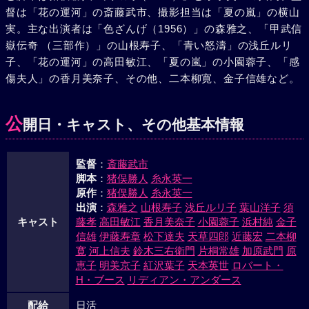
督は「花の運河」の斎藤武市、撮影担当は「夏の嵐」の横山
夫の理解といたわりに全力を尽したが、十九年秋、一同には
実。主な出演者は「色ざんげ（1956）」の森雅之、「甲武信
死刑の判決。そこへ白衣の冬樹が帰って来て、聖戦とは侵略
嶽伝奇 （三部作）」の山根寿子、「青い怒濤」の浅丘ルリ
だと坂崎を讃える。面会日、夫婦の話合いから冬樹は知叡の
子、「花の運河」の高田敏江、「夏の嵐」の小園蓉子、「感
小学校時代の先生靖代と結婚し、満州へ発つ。その日、昭和
傷夫人」の香月美奈子、その他、二本柳寛、金子信雄など。
十九年十一月七日、坂崎は処刑された。死刑発表の日、くに
子も自殺を遂げる。愛する父の真意を世に問おうと、知叡の
提案から坂崎の手紙の整理が始められた矢先、ソ連参戦。一
公
開日・キャスト、その他基本情報
週間後、戦争は終った。冬樹は赤軍のため惨殺され、栄子の
信念も揺れ動く。昭和二十一年、書簡集は発売されるやベス
監督
：
斎藤武市
トセラー。依然暗黒に閉された栄子の心も知叡の明るい励ま
脚本
：
猪俣勝人
糸永英一
しに、やがて、再び夫への信頼を取り戻すようになった。
原作
：
猪俣勝人
糸永英一
出演
：
森雅之
山根寿子
浅丘ルリ子
葉山洋子
須
キャスト
藤孝
高田敏江
香月美奈子
小園蓉子
浜村純
金子
信雄
伊藤寿章
松下達夫
天草四郎
近藤宏
二本柳
寛
河上信夫
鈴木三右衛門
片桐常雄
加原武門
原
恵子
明美京子
紅沢葉子
天本英世
ロバート・
H・ブース
リディアン・アンダース
配給
日活