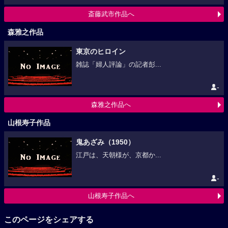
斎藤武市作品へ
森雅之作品
東京のヒロイン
雑誌「婦人評論」の記者彭...
-
森雅之作品へ
山根寿子作品
鬼あざみ（1950）
江戸は、天朝様が、京都か...
-
山根寿子作品へ
このページをシェアする