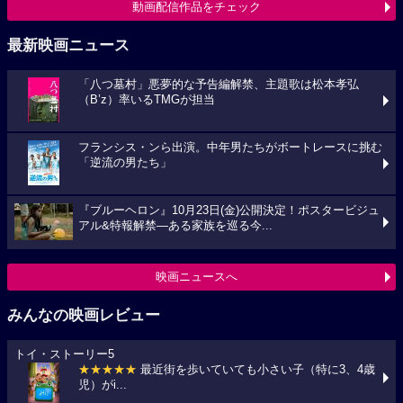
動画配信作品をチェック
最新映画ニュース
「八つ墓村」悪夢的な予告編解禁、主題歌は松本孝弘
（B’z）率いるTMGが担当
フランシス・ンら出演。中年男たちがボートレースに挑む
「逆流の男たち」
『ブルーヘロン』10月23日(金)公開決定！ポスタービジュ
アル&特報解禁―ある家族を巡る今...
映画ニュースへ
みんなの映画レビュー
トイ・ストーリー5
★★★★★
最近街を歩いていても小さい子（特に3、4歳
児）がi...