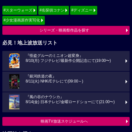
#スターウォーズ
#名探偵コナン
#ディズニー
#少女漫画原作実写化
シリーズ・映画祭作品を探す
必見！地上波放送リスト
『怪盗グルーのミニオン超変身』
8/10(月) フジテレビ/最新作公開記念にて(19:00〜)
『銀河鉄道の夜』
8/11(火) NHK/Eテレにて(09:00～)
『風の谷のナウシカ』
8/14(金) 日本テレビ/金曜ロードショーにて(21:00〜)
映画TV放送スケジュールへ