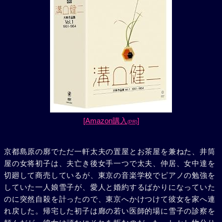
[Amazon購入
]
(PR)
京都島原の廓でただ一軒太夫の置屋とお茶屋を兼ねた、井筒
屋の女将初子は、夫亡き後女手一つで太夫、仲居、女中達を
切廻して商売しているが、東京の音楽学校でピアノの勉強を
していた一人娘雪子が、愛人と婚約するばかりになっていた
のに突然自殺を計ったので、東京へかけつけて彼女を家へ連
れ戻した。帰宅した初子は廊の若い医師的場に雪子の診察を