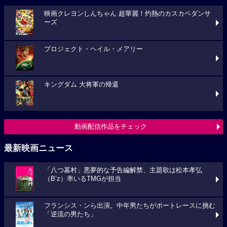
映画クレヨンしんちゃん 超華麗！灼熱のカスカベダンサ
ーズ
プロジェクト・ヘイル・メアリー
キングダム 大将軍の帰還
動画配信作品をチェック
最新映画ニュース
「八つ墓村」悪夢的な予告編解禁、主題歌は松本孝弘
（B’z）率いるTMGが担当
フランシス・ンら出演。中年男たちがボートレースに挑む
「逆流の男たち」