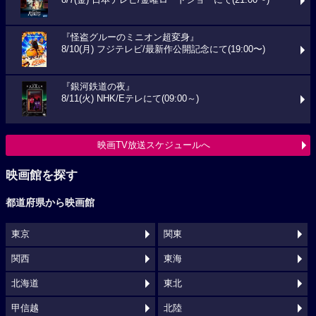
『怪盗グルーのミニオン超変身』
8/10(月) フジテレビ/最新作公開記念にて(19:00〜)
『銀河鉄道の夜』
8/11(火) NHK/Eテレにて(09:00～)
映画TV放送スケジュールへ
映画館を探す
都道府県から映画館
東京
関東
関西
東海
北海道
東北
甲信越
北陸