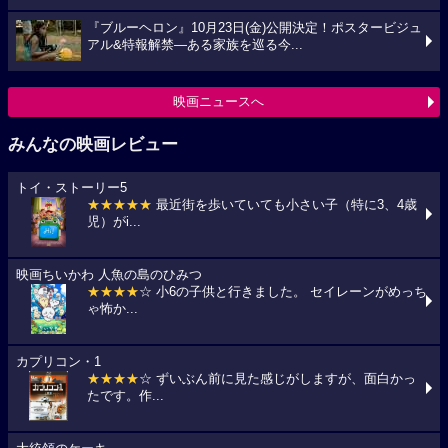
『ブルーヘロン』10月23日(金)公開決定！ポスタービジュ
アル&特報解禁―ある家族を巡る今...
映画ニュースへ
みんなの映画レビュー
トイ・ストーリー5
★★★★★
最近街を歩いていても小さい子（特に3、4歳
児）がi...
映画ちいかわ 人魚の島のひみつ
★★★★
☆ 小6の子供と行きました。 セイレーンがめっち
ゃ怖か...
カプリコン・1
★★★★
☆ ずいぶん前に見た感じがしますが、面白かっ
たです。作...