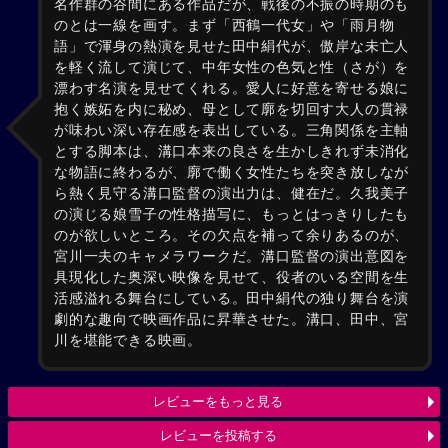
名作群の谷間にある作品だが、戦後の不振の時期のも
のとは一線を画す。まず「西鶴一代女」や「雨月物
語」で渾身の熱演を見せた田中絹代が、傲岸な未亡人
を軽く流して演じて、中年女性の色気と性（さが）を
漂わす名演を見せてくれる。愛人に好意を寄せる娘に
抱く嫉妬を内に秘め、母として廓を切回す大人の貫禄
が味わい深い存在感を表出している。三角関係を主軸
とする脚本は、溝口本来の良さを生かしきれず未消化
な物語に終わるが、廓で働く女性たちを突き放しなが
ら熱く見守る溝口監督の演出力は、健在だ。久我美子
の演じる娘雪子の性格描写に、もっとはっきりしたも
のが欲しいところ。その欠点を補って余りあるのが、
宮川一夫のキャメラワークだ。溝口監督の演出意図を
具現化した奥深い映像を見せて、役者のいる空間を生
活感溢れる舞台にしている。田中絹代の独り舞台を演
劇的な趣向で映画作品に昇華させた。溝口、田中、宮
川を堪能できる映画。
レビューをもっと見る
レビューを投稿する