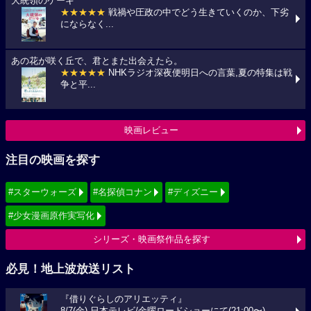
大統領のケーキ
★★★★★
戦禍や圧政の中でどう生きていくのか、下劣
にならなく...
あの花が咲く丘で、君とまた出会えたら。
★★★★★
NHKラジオ深夜便明日への言葉,夏の特集は戦
争と平...
映画レビュー
注目の映画を探す
#スターウォーズ
#名探偵コナン
#ディズニー
#少女漫画原作実写化
シリーズ・映画祭作品を探す
必見！地上波放送リスト
『借りぐらしのアリエッティ』
8/7(金) 日本テレビ/金曜ロードショーにて(21:00〜)