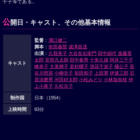
千子等である。
公
開日・キャスト、その他基本情報
監督
：
溝口健二
脚本
：
依田義賢
成澤昌茂
出演
：
久我美子
大谷友右衛門
田中絹代
進藤英
太郎
見明凡太朗
田中春男
十朱久雄
阿井三千子
キャスト
峰幸子
大美輝子
若杉曜子
浪花千栄子
橘公子
長
谷川照容
小柳圭子
前田和子
上田寛
伊達三郎
石
原須磨男
河田好太郎
小松みどり
小林加奈枝
仲
上小夜子
久松京子
制作国
日本（1954）
上映時間
83分