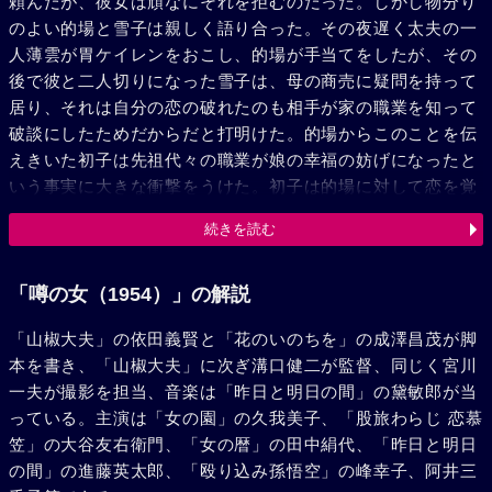
頼んだが、彼女は頑なにそれを拒むのだった。しかし物分り
のよい的場と雪子は親しく語り合った。その夜遅く太夫の一
人薄雲が胃ケイレンをおこし、的場が手当てをしたが、その
後で彼と二人切りになった雪子は、母の商売に疑問を持って
居り、それは自分の恋の破れたのも相手が家の職業を知って
破談にしたためだからだと打明けた。的場からこのことを伝
えきいた初子は先祖代々の職業が娘の幸福の妨げになったと
いう事実に大きな衝撃をうけた。初子は的場に対して恋を覚
え、彼のための病院を買ってやり、彼と結婚しようとする希
続きを読む
望であった。一方組合役員の原田は、初子との結婚を迫って
いたが、彼女は勿論断っていた。ところが的場と雪子との心
はその間相寄って、ある日能の見物に行った二人は接吻し
「噂の女（1954）」の解説
た。これを知った初子の心は嫉妬に燃え、逆上して雪子に辛
「山椒大夫」の依田義賢と「花のいのちを」の成澤昌茂が脚
く当るが、やがて的場に病院設立の費用を与えて身を引こう
本を書き、「山椒大夫」に次ぎ溝口健二が監督、同じく宮川
とした。だがアプレの的場の正体を知った雪子は、汚らわし
一夫が撮影を担当、音楽は「昨日と明日の間」の黛敏郎が当
いこの家の商売から離れることを諦め、的場に捨てられた衝
っている。主演は「女の園」の久我美子、「股旅わらじ 恋慕
撃から病床に着いた母に代って女将となり井筒屋の切廻しに
笠」の大谷友右衛門、「女の暦」の田中絹代、「昨日と明日
乗り出した。
の間」の進藤英太郎、「殴り込み孫悟空」の峰幸子、阿井三