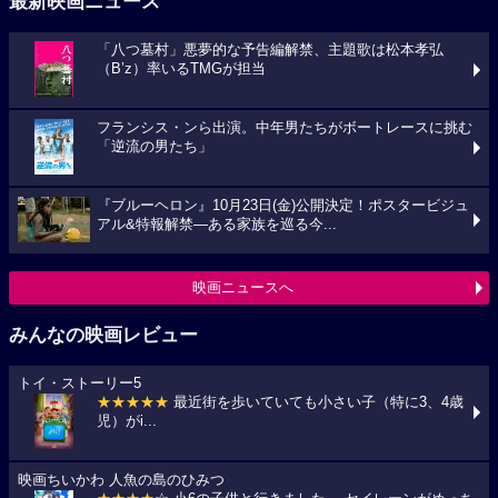
最新映画ニュース
「八つ墓村」悪夢的な予告編解禁、主題歌は松本孝弘
（B’z）率いるTMGが担当
フランシス・ンら出演。中年男たちがボートレースに挑む
「逆流の男たち」
『ブルーヘロン』10月23日(金)公開決定！ポスタービジュ
アル&特報解禁―ある家族を巡る今...
映画ニュースへ
みんなの映画レビュー
トイ・ストーリー5
★★★★★
最近街を歩いていても小さい子（特に3、4歳
児）がi...
映画ちいかわ 人魚の島のひみつ