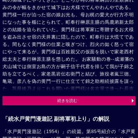
みの令が幅をきかせて城下はお犬様でてんやわんやである。
黄門様一行が泊った宿の娘お光も、母お梶の愛犬が行方不明
になった事を楯にとられて、町奉行榊原主膳の馬鹿弟新太郎
との結婚を迫られていた。黄門様は将軍家に寄贈するお犬様
を盗み出させ宿の天井裏に隠したので、町奉行は大慌てであ
る。間もなく黄門様の仕業と嗅ぎつけ、烈火の如く怒って宿
にやって来るが、黄門様は百姓親父の仮面を脱いで家老西村
総太夫と奉行榊原主膳を懲しめた。 お家騒動の巻--成瀬藩の
犬山城では側室お島の方が嗣子信千代君を排して我が子錦之
助を立てるべく、家老黒岩伝右衛門と結び、旅役者嵐三徳、
亀蔵、彦八を偽の黄門一行に仕立てて錦之助相続披露を謀っ
た。乳母綾乃よりこれを聞いた黄門様は名古屋で逢った長吉
夫婦の息子政吉を信千代君の代りにして披露式場に乗りこ
続きを読む
む。信千代君が偽ものである事を黒岩は見破り、城中広間に
大立廻りが展開されるが、助さん格さんの働きで悪人輩を絶
滅する事が出来た。
「続水戸黄門漫遊記 副将軍初上り」の解説
「水戸黄門漫遊記（1954）」の続篇。第85号紹介の「水戸黄