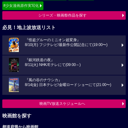
#少女漫画原作実写化
シリーズ・映画祭作品を探す
必見！地上波放送リスト
『怪盗グルーのミニオン超変身』
8/10(月) フジテレビ/最新作公開記念にて(19:00〜)
『銀河鉄道の夜』
8/11(火) NHK/Eテレにて(09:00～)
『風の谷のナウシカ』
8/14(金) 日本テレビ/金曜ロードショーにて(21:00〜)
映画TV放送スケジュールへ
映画館を探す
都道府県から映画館