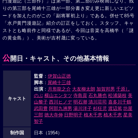
門漫遊記（三部作）」は第一部、第二部のみ映画になり、残
りの第三部を尾崎十三雄が一部分書き変え更に新しいエピソ
ードを加えたのがこの「副将軍初上り」である。併せて85号
「水戸黄門漫遊記」紹介の訂正をしておく。スタッフ、キャ
ストとも略前作と同様であるが、今回は音楽を高橋半（「謎
の黄金島」）、美術が吉村晟に変っている。
公
開日・キャスト、その他基本情報
監督
：
伊賀山正徳
脚本
：
尾崎十三雄
出演
：
月形龍之介
大友柳太朗
加賀邦男
千原し
のぶ
横山エンタツ
寺島貢
石丸勝也
松浦築枝
美
キャスト
山黎子
西川ヒノデ
明石潮
清川荘司
喜多川千鶴
武田豊
阿部九洲男
湯川洋子
杉狂児
渡辺篤
坊屋
三郎
徳大寺伸
日野明子
植木千恵
植木千恵
星美
智子
制作国
日本（1954）