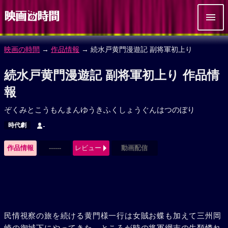
映画の時間
→
作品情報
→ 続水戸黄門漫遊記 副将軍初上り
続水戸黄門漫遊記 副将軍初上り 作品情
報
ぞくみとこうもんまんゆうきふくしょうぐんはつのぼり
時代劇
-
作品情報
------
レビュー
動画配信
民情視察の旅を続ける黄門様一行は女賊お蝶も加えて三州岡
崎の御城下にやってきた。ところが時の将軍綱吉の生類憐れ