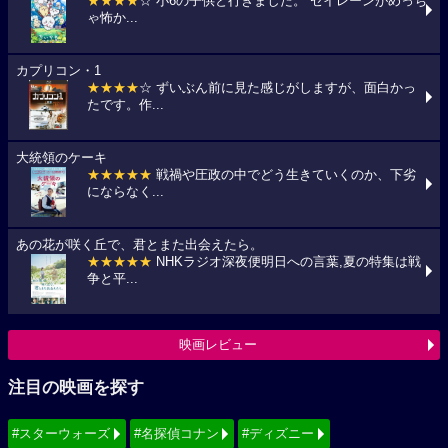
★★★★
☆ 小6の子供と行きました。 セイレーンがめっち
ゃ怖か...
カプリコン・1
★★★★
☆ ずいぶん前に見た感じがしますが、面白かっ
たです。作...
大統領のケーキ
★★★★★
戦禍や圧政の中でどう生きていくのか、下劣
にならなく...
あの花が咲く丘で、君とまた出会えたら。
★★★★★
NHKラジオ深夜便明日への言葉,夏の特集は戦
争と平...
映画レビュー
注目の映画を探す
#スターウォーズ
#名探偵コナン
#ディズニー