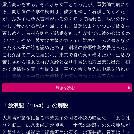
露店商いをする。それから女工となったが、重労働で病にな
る。同じ宿の苦学生松田は、彼女を優しく看護してくれた
が、ふみ子に恋人吉村がいるのを知って離れる。病いの身を
おして母のいる尾道へ帰っても、貧乏はまといついて彼女を
苦しめる。吉村を訪れて結婚を迫ったがすでに彼の心は冷め
ていた。やがて彼女は大阪のカフェに勤めた。ふと書きなぐ
ったふみ子の詩を認めたのは、劇壇の俳優中島文吾だった。
これが縁で二人は結ばれ、東京で愛の巣を構えたが、生活の
苦しさから彼女は再び女給となり中島は地方巡業に出た。初
めて原稿料を貰った彼女は、喜びの余り旅先の中島を訪れた
が、意外にも中島は女優秋子と情を重ねている事を知った。
ふみ子には酒に酔いしれる女給生活が続いた。雨の激しい一
続きを読む
夜、彼女はタクシーを中島と秋子の住む家にのりつけて恨み
を述べようとしたが、目ざめてみると運転手篠田のガレージ
に寝ていた。そして荒っぽいが温かな篠田の言葉に激まさ
「放浪記（1954）」の解説
れ、彼女は強く生きぬこうと心に誓うのだった。
大川博が製作に当る林芙美子の同名小説の映画化。「女心は
ひと筋に」の八田尚之が脚色し「十代の誘惑」の久松静児が
監督する。撮影は「続魚河岸の石松」の藤井静、音楽は「マ