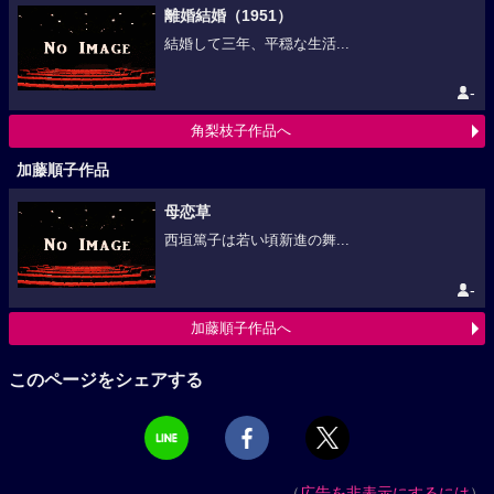
離婚結婚（1951）
結婚して三年、平穏な生活...
-
角梨枝子作品へ
加藤順子作品
母恋草
西垣篤子は若い頃新進の舞...
-
加藤順子作品へ
このページをシェアする
（
広告を非表示にするには
）