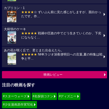
カプリコン・1
★★★★
☆ ずいぶん前に見た感じがしますが、面白かっ
たです。作...
大統領のケーキ
★★★★★
戦禍や圧政の中でどう生きていくのか、下劣
にならなく...
あの花が咲く丘で、君とまた出会えたら。
★★★★★
NHKラジオ深夜便明日への言葉,夏の特集は戦
争と平...
映画レビュー
注目の映画を探す
#スターウォーズ
#名探偵コナン
#ディズニー
#少女漫画原作実写化