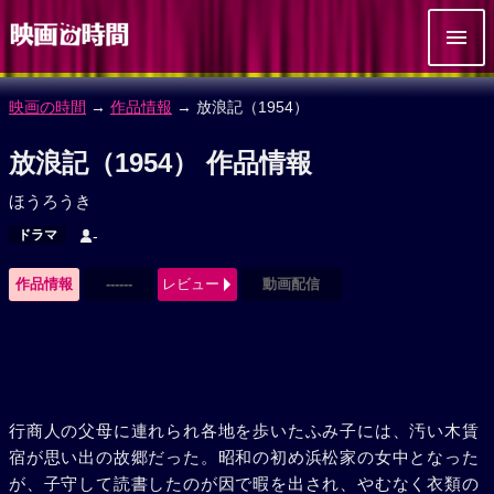
映画の時間
→
作品情報
→ 放浪記（1954）
放浪記（1954） 作品情報
ほうろうき
ドラマ
-
作品情報
------
レビュー
動画配信
行商人の父母に連れられ各地を歩いたふみ子には、汚い木賃
宿が思い出の故郷だった。昭和の初め浜松家の女中となった
が、子守して読書したのが因で暇を出され、やむなく衣類の