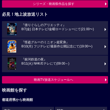
シリーズ・映画祭作品を探す
必見！地上波放送リスト
『借りぐらしのアリエッティ』
8/7(金) 日本テレビ/金曜ロードショーにて(21:00〜)
『怪盗グルーのミニオン超変身』
8/10(月) フジテレビ/最新作公開記念にて(19:00〜)
『銀河鉄道の夜』
8/11(火) NHK/Eテレにて(09:00～)
映画TV放送スケジュールへ
映画館を探す
都道府県から映画館