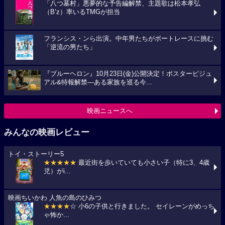
「八つ墓村」悪夢的な予告編解禁、主題歌は松本孝弘
（B’z）率いるTMGが担当
フランシス・ンら出演。中年男たちがボートレースに挑む
「逆流の男たち」
『ブルーヘロン』10月23日(金)公開決定！ポスタービジュ
アル&特報解禁―ある家族を巡る今...
映画ニュースへ
みんなの映画レビュー
トイ・ストーリー5
★★★★★
最近街を歩いていても小さい子（特に3、4歳
児）がi...
映画ちいかわ 人魚の島のひみつ
★★★★
☆ 小6の子供と行きました。 セイレーンがめっち
ゃ怖か...