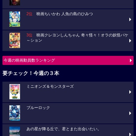
2位
映画ちいかわ 人魚の島のひみつ
3位
映画クレヨンしんちゃん 奇々怪々！オラの妖怪バケ
～ション
今週の映画動員数ランキング
要チェック！今週の３本
ミニオンズ＆モンスターズ
ブルーロック
あの星が降る丘で、君とまた出会いたい。