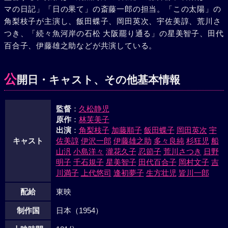
マの日記」「日の果て」の斎藤一郎の担当。「この太陽」の
角梨枝子が主演し、飯田蝶子、岡田英次、宇佐美諄、荒川さ
つき、「続々魚河岸の石松 大阪罷り通る」の星美智子、田代
百合子、伊藤雄之助などが共演している。
公
開日・キャスト、その他基本情報
監督
：
久松静児
原作
：
林芙美子
出演
：
角梨枝子
加藤順子
飯田蝶子
岡田英次
宇
キャスト
佐美諄
伊沢一郎
伊藤雄之助
多々良純
杉狂児
船
山汎
小島洋々
瀧花久子
忍節子
荒川さつき
日野
明子
千石規子
星美智子
田代百合子
岡村文子
吉
川満子
上代悠司
逢初夢子
生方壮児
皆川一郎
配給
東映
制作国
日本（1954）