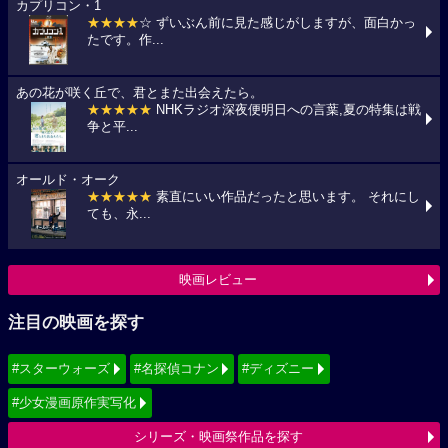
カプリコン・1
★★★★
☆ ずいぶん前に見た感じがしますが、面白かっ
たです。作...
あの花が咲く丘で、君とまた出会えたら。
★★★★★
NHKラジオ深夜便明日への言葉,夏の特集は戦
争と平...
オールド・オーク
★★★★★
素直にいい作品だったと思います。 それにし
ても、永...
映画レビュー
注目の映画を探す
#スターウォーズ
#名探偵コナン
#ディズニー
#少女漫画原作実写化
シリーズ・映画祭作品を探す