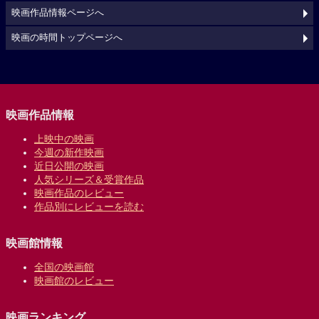
映画作品情報ページへ
映画の時間トップページへ
映画作品情報
上映中の映画
今週の新作映画
近日公開の映画
人気シリーズ＆受賞作品
映画作品のレビュー
作品別にレビューを読む
映画館情報
全国の映画館
映画館のレビュー
映画ランキング