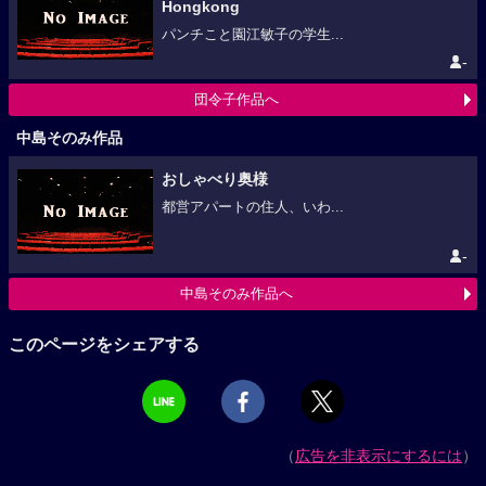
Hongkong
パンチこと園江敏子の学生...
-
団令子作品へ
中島そのみ作品
おしゃべり奥様
都営アパートの住人、いわ...
-
中島そのみ作品へ
このページをシェアする
（
広告を非表示にするには
）