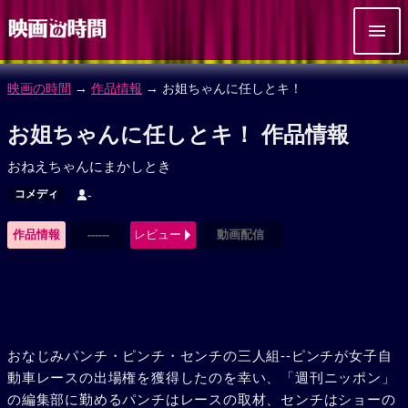
映画の時間
→
作品情報
→ お姐ちゃんに任しとキ！
お姐ちゃんに任しとキ！ 作品情報
おねえちゃんにまかしとき
コメディ
-
作品情報
------
レビュー
動画配信
おなじみパンチ・ピンチ・センチの三人組--ピンチが女子自
動車レースの出場権を獲得したのを幸い、「週刊ニッポン」
の編集部に勤めるパンチはレースの取材、センチはショーの