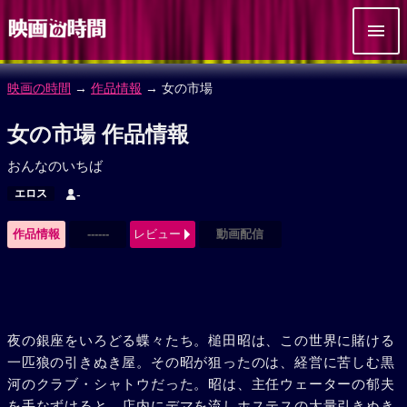
映画の時間
→
作品情報
→ 女の市場
女の市場 作品情報
おんなのいちば
エロス
-
作品情報
------
レビュー
動画配信
夜の銀座をいろどる蝶々たち。槌田昭は、この世界に賭ける
一匹狼の引きぬき屋。その昭が狙ったのは、経営に苦しむ黒
河のクラブ・シャトウだった。昭は、主任ウェーターの郁夫
を手なずけると、店内にデマを流しホステスの大量引きぬき