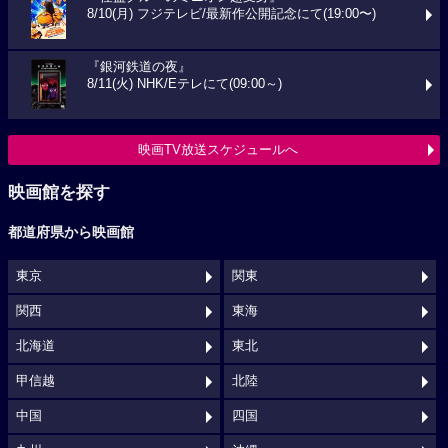
8/10(月) フジテレビ/最新作公開記念にて(19:00〜)
『銀河鉄道の夜』
8/11(火) NHK/Eテレにて(09:00～)
映画TV放送スケジュールへ
映画館を探す
都道府県から映画館
東京
関東
関西
東海
北海道
東北
甲信越
北陸
中国
四国