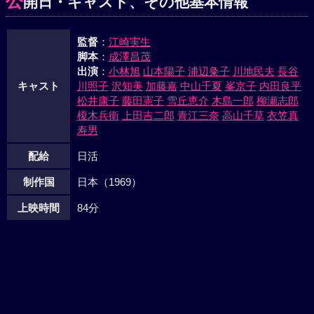
公
開日・キャスト、その他基本情報
監督
：
江崎実生
脚本
：
成澤昌茂
出演
：
小林旭
山本陽子
浦辺粂子
川地民夫
長谷
キャスト
川照子
沢知美
加藤嘉
中山千夏
峯京子
内田良平
松井康子
藤田憲子
雪丘恵介
木島一郎
柳瀬志郎
榎木兵衛
上田吉二郎
青江三奈
高山千草
衣笠真
寿男
配給
日活
制作国
日本（1969）
上映時間
84分