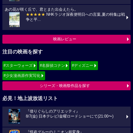
あの花が咲く丘で、君とまた出会えたら。
★★★★★
NHKラジオ深夜便明日への言葉,夏の特集は戦
争と平...
映画レビュー
注目の映画を探す
#スターウォーズ
#名探偵コナン
#ディズニー
#少女漫画原作実写化
シリーズ・映画祭作品を探す
必見！地上波放送リスト
『借りぐらしのアリエッティ』
8/7(金) 日本テレビ/金曜ロードショーにて(21:00〜)
『怪盗グルーのミニオン超変身』