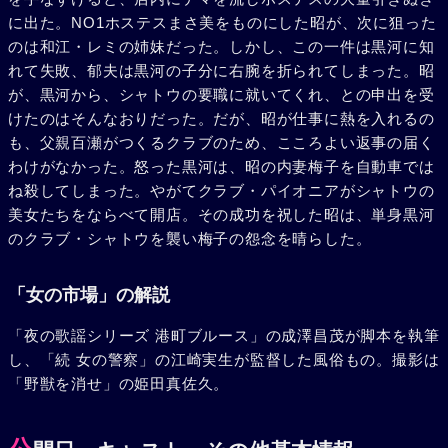
に出た。NO1ホステスまさ美をものにした昭が、次に狙った
のは和江・レミの姉妹だった。しかし、この一件は黒河に知
れて失敗、郁夫は黒河の子分に右腕を折られてしまった。昭
が、黒河から、シャトウの要職に就いてくれ、との申出を受
けたのはそんなおりだった。だが、昭が仕事に熱を入れるの
も、父親百瀬がつくるクラブのため、こころよい返事の届く
わけがなかった。怒った黒河は、昭の内妻梅子を自動車では
ね殺してしまった。やがてクラブ・パイオニアがシャトウの
美女たちをならべて開店。その成功を祝した昭は、単身黒河
のクラブ・シャトウを襲い梅子の怨念を晴らした。
「女の市場」の解説
「夜の歌謡シリーズ 港町ブルース」の成澤昌茂が脚本を執筆
し、「続 女の警察」の江崎実生が監督した風俗もの。撮影は
「野獣を消せ」の姫田真佐久。