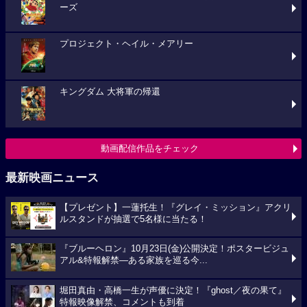
ーズ
プロジェクト・ヘイル・メアリー
キングダム 大将軍の帰還
動画配信作品をチェック
最新映画ニュース
【プレゼント】一蓮托生！『グレイ・ミッション』アクリ
ルスタンドが抽選で5名様に当たる！
『ブルーヘロン』10月23日(金)公開決定！ポスタービジュ
アル&特報解禁―ある家族を巡る今...
堀田真由・高橋一生が声優に決定！『ghost／夜の果て』
特報映像解禁、コメントも到着