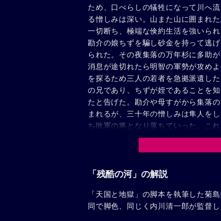
ため、口べらしの犠牲になって川へ流
る憎しみは深い。山また山に囲まれた
一切断ち、極端な倹約生活を強いられ
勘介の娘ちずを騙し砂金を持って逃げ
られた。その夜集落の万年杉に多助が
消息が途切れたら明智の軍勢が攻めよ
を探るため三人の若者を急拠派遺した
の兄であり、ちずが姪であることを知
たと告げた。勘介や母すがから集落の
まれるが、三十年の憎しみは隼人をし
ち敗軍の将となり落ちていった。これ
寝返るべく土産品として砂金を横取り
った隼人も、すでに砂金袋を奪い秘密
が、事態は急転した。第二、第三の若
殺されたと告げた。三人こそ裏切者と
「残酷の河」の解説
した隼人は駈けよる勘介、ちずに「俺
「天国と地獄」の脚本を執筆した菊島
同で脚色、同じく内川清一郎が監督し