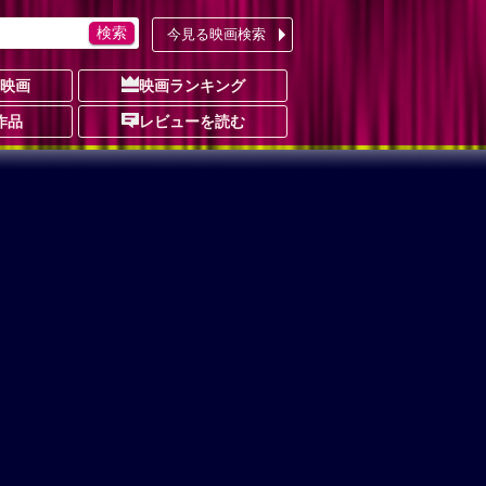
今見る映画検索
の映画
映画ランキング
作品
レビューを読む