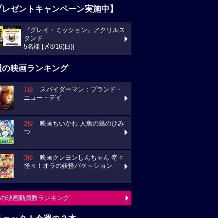
プレゼントキャンペーン実施中】
『グレイ・ミッション』アクリルス
タンド
5名様 [〆8/16(日)]
週の映画ランキング
1位
スパイダーマン：ブランド・
ニュー・デイ
2位
映画ちいかわ 人魚の島のひみ
つ
3位
映画クレヨンしんちゃん 奇々
怪々！オラの妖怪バケ～ション
の映画動員数ランキング