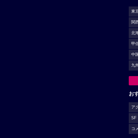
東
関
北
甲
中
九
お
ア
SF
コ