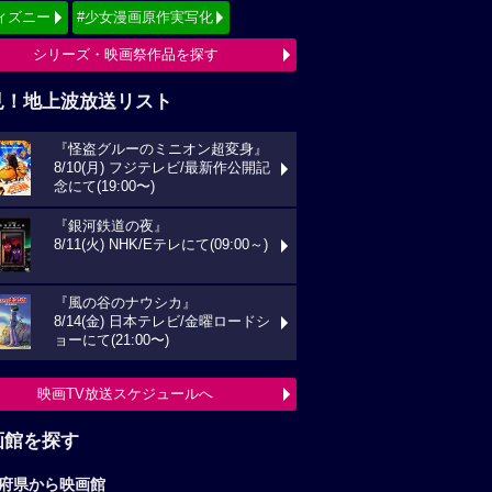
ィズニー
#少女漫画原作実写化
シリーズ・映画祭作品を探す
見！地上波放送リスト
『怪盗グルーのミニオン超変身』
8/10(月) フジテレビ/最新作公開記
念にて(19:00〜)
『銀河鉄道の夜』
8/11(火) NHK/Eテレにて(09:00～)
『風の谷のナウシカ』
8/14(金) 日本テレビ/金曜ロードシ
ョーにて(21:00〜)
映画TV放送スケジュールへ
画館を探す
府県から映画館