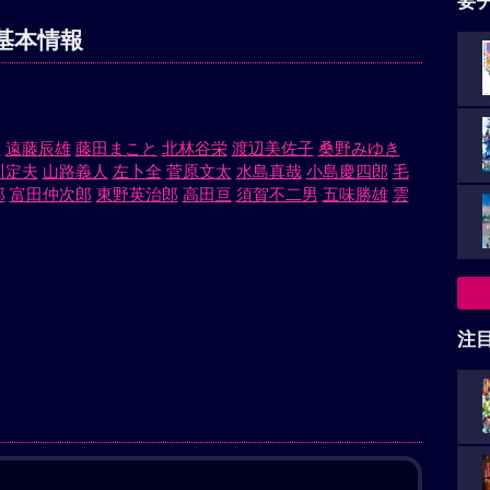
要
基本情報
介
遠藤辰雄
藤田まこと
北林谷栄
渡辺美佐子
桑野みゆき
川定夫
山路義人
左卜全
菅原文太
水島真哉
小島慶四郎
毛
郎
富田仲次郎
東野英治郎
高田亘
須賀不二男
五味勝雄
雲
注