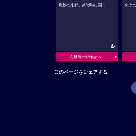
晩秋の京都。終戦時に闇市...
東京の
-
内川清一郎作品へ
このページをシェアする