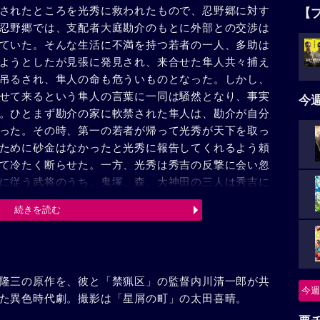
されたところを光秀に救われたもので、忍野郷に対す
【
忍野郷では、支配者大庭勘介のもとに外部との交渉は
ていた。そんな生活に不満を持つ若者の一人、多助は
ようとしたが見張に発見され、来合せた隼人共々捕え
吊るされ、隼人の命も危ういものとなった。しかし、
せて来るという隼人の言葉に一同は騒然となり、事実
今
。ひとまず勘介の家に軟禁された隼人は、勘介が自分
った。その時、第一の若者が帰って光秀が天下を取っ
ために砂金はなかったと光秀に報告してくれるよう頼
て冷たく断らせた。一方、光秀は秀吉の反撃に会い忽
に従う武将のうち、鬼塚、森、大神田の三人は秀吉に
しようと忍野郷へやって来た。一度は砂金はないと言
続きを読む
を知っている三人の前に観念し、潔く自決せんとした
者が帰り光秀が敗れたことを、あまつさえ原住民に暗
知って隼人は怒った。死闘小半刻、遂に三人を斬り倒
は忍野郷の人間だッ」と叫んでいた。
隆三の原作を、彼と「禁猟区」の監督内川清一郎が共
今週
た異色時代劇。撮影は「星屑の町」の太田喜晴。