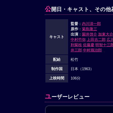
公
開日・キャスト、その他
監督
：
内川清一郎
原作
：
菊島隆三
出演
：
園井啓介
加東大
キャスト
中村竹弥
上田吉二郎
広
利菊枝
佐藤慶
明智十三
井三郎
中村鴈治郎
配給
松竹
制作国
日本（1963）
上映時間
106分
ユ
ーザーレビュー