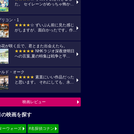
た。 セイレーンがめっちゃ怖か...
プリコン・1
★★★★
☆ ずいぶん前に見た感じ
がしますが、面白かったです。作...
の花が咲く丘で、君とまた出会えたら。
★★★★★
NHKラジオ深夜便明日
への言葉,夏の特集は戦争と平...
ールド・オーク
★★★★★
素直にいい作品だった
と思います。 それにしても、永...
映画レビュー
目の映画を探す
ターウォーズ
#名探偵コナン