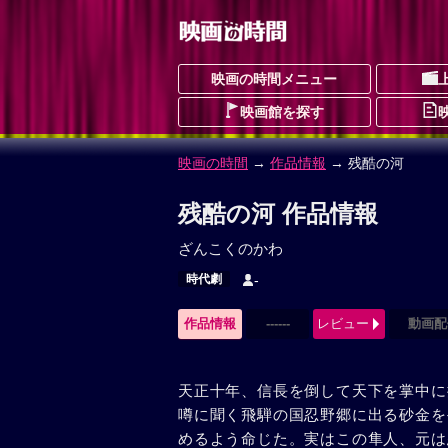
映画の時間メニュー
映画館を探す
映画の時間
→
作品情報
→ 残酷の河
残酷の河 作品情報
ざんこくのかわ
時代劇
-
作品情報
------
レビュー
動画配
天正十年、信長を倒して天下を掌中に
噂に聞く飛騨の国忍野郷に出る砂金を
めるよう命じた。実はこの隼人、元は