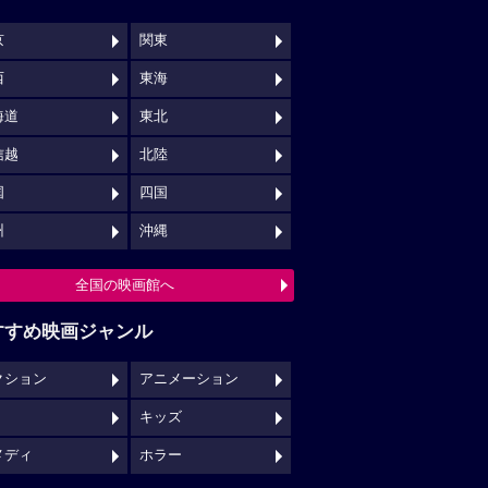
京
関東
西
東海
海道
東北
信越
北陸
国
四国
州
沖縄
全国の映画館へ
すすめ映画ジャンル
クション
アニメーション
キッズ
メディ
ホラー