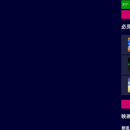
#デ
必
映
都道