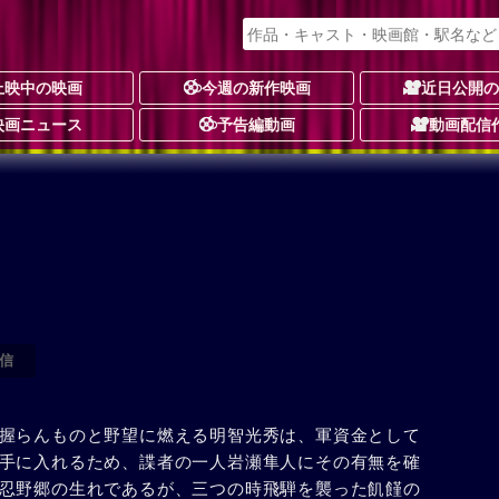
上映中の映画
今週の新作映画
近日公開
映画ニュース
予告編動画
動画配信
信
握らんものと野望に燃える明智光秀は、軍資金として
手に入れるため、諜者の一人岩瀬隼人にその有無を確
忍野郷の生れであるが、三つの時飛騨を襲った飢饉の