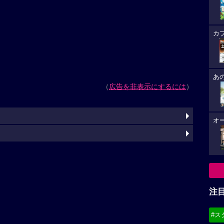
カ
あ
（
広告を非表示にするには
）
オ
注
#ス