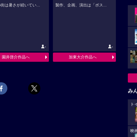
街は暑さが続いてい...
製作、企画、演出は「ボス...
-
-
園井啓介作品へ
加東大介作品へ
み
ト
映