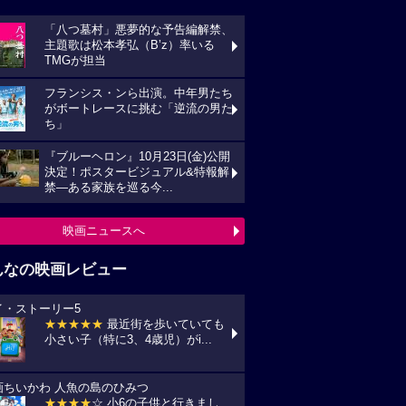
「八つ墓村」悪夢的な予告編解禁、
主題歌は松本孝弘（B’z）率いる
TMGが担当
フランシス・ンら出演。中年男たち
がボートレースに挑む「逆流の男た
ち」
『ブルーヘロン』10月23日(金)公開
決定！ポスタービジュアル&特報解
禁―ある家族を巡る今...
映画ニュースへ
んなの映画レビュー
イ・ストーリー5
★★★★★
最近街を歩いていても
小さい子（特に3、4歳児）がi...
画ちいかわ 人魚の島のひみつ
★★★★
☆ 小6の子供と行きまし