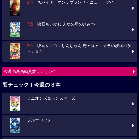
1位
スパイダーマン：ブランド・ニュー・デイ
2位
映画ちいかわ 人魚の島のひみつ
3位
映画クレヨンしんちゃん 奇々怪々！オラの妖怪バケ
～ション
今週の映画動員数ランキング
要チェック！今週の３本
ミニオンズ＆モンスターズ
ブルーロック