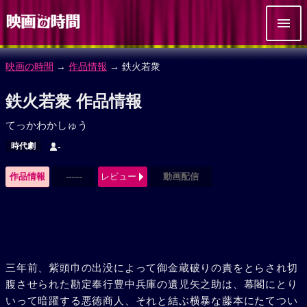
映画の時間
→
作品情報
→ 鉄火若衆
鉄火若衆 作品情報
てっかわかしゅう
時代劇
-
作品情報
------
レビュー
動画配信
三年前、紫頭巾の出没によって御金蔵破りの責をとらされ切
腹させられた勘定奉行豊中兵庫の遺児矢之助は、幕閣にとり
いって暗躍する悪徳商人、それと結ぶ横暴な藤本にたてつい