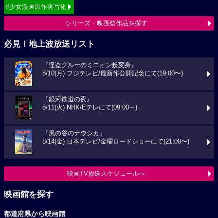
#少女漫画原作実写化
シリーズ・映画祭作品を探す
必見！地上波放送リスト
『怪盗グルーのミニオン超変身』
8/10(月) フジテレビ/最新作公開記念にて(19:00〜)
『銀河鉄道の夜』
8/11(火) NHK/Eテレにて(09:00～)
『風の谷のナウシカ』
8/14(金) 日本テレビ/金曜ロードショーにて(21:00〜)
映画TV放送スケジュールへ
映画館を探す
都道府県から映画館