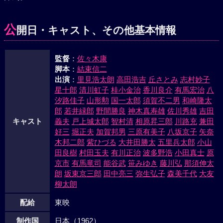
公
開日・キャスト、その他基本情報
監督
：
佐々木康
脚本
：
結束信二
出演
：
里見浩太朗
高田浩吉
丘さとみ
志村妙子
星十郎
清川虹子
桂小金治
香川良介
有馬宏治
八
汐路佳子
山形勲
国一太郎
須賀不二男
和崎隆太
郎
若井緑郎
野間勝良
神木真寿雄
佐川秀雄
吉田
キャスト
義夫
戸上城太郎
智村清
相原昇三郎
川路充
兼田
好三
堀正夫
加賀邦男
三原有美子
八坂京子
矢奈
木邦二郎
紫ひづる
大井田勝太
五里兵太郎
小山
田良樹
村田玉夫
有川正治
波多野浩
小田真士
原
京市
有馬竜司
能谷武
笹みゆき
藤川弘
那須伸太
朗
坂東京三郎
田中亮三
弥生弘子
森美千代
大友
柳太朗
配給
東映
制作国
日本（1962）