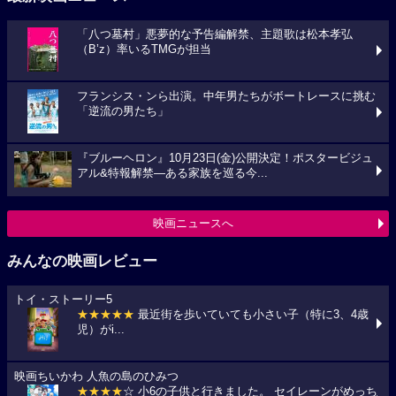
「八つ墓村」悪夢的な予告編解禁、主題歌は松本孝弘
（B’z）率いるTMGが担当
フランシス・ンら出演。中年男たちがボートレースに挑む
「逆流の男たち」
『ブルーヘロン』10月23日(金)公開決定！ポスタービジュ
アル&特報解禁―ある家族を巡る今...
映画ニュースへ
みんなの映画レビュー
トイ・ストーリー5
★★★★★
最近街を歩いていても小さい子（特に3、4歳
児）がi...
映画ちいかわ 人魚の島のひみつ
★★★★
☆ 小6の子供と行きました。 セイレーンがめっち