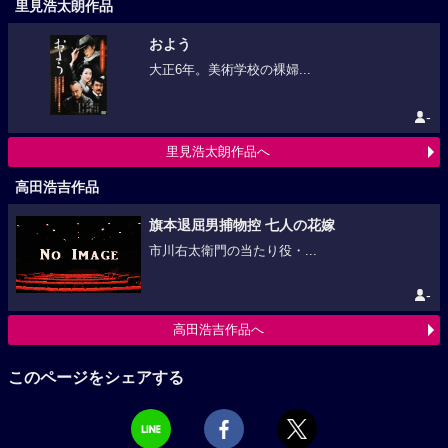
里見浩太朗作品
およう
大正6年。美術学校の裸婦...
-
里見浩太朗作品へ
高田浩吉作品
旗本退屈男捕物控 七人の花嫁
市川右太衛門の当たり役・...
-
高田浩吉作品へ
このページをシェアする