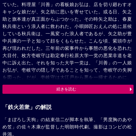
ていた。料理屋「川善」の看板娘お弘は、店を切り廻わすオ
キャンな娘だが、矢之助に思いを寄せていた。或る日、矢之
助と旗本達が真正面からぶつかった。その時矢之助は、春夏
秋兵衛という浪人者に救われた。小唄師匠おえんの処に居候
している秋兵衛は、一風変った浪人者であるが、矢之助が豊
中兵庫の一子と知って顔をくもらせた。こんな頃、紫頭巾が
再び現われだした。三年前の紫事件から事態の悪化を恐れた
大目付、枚方壱岐守は勘定奉行松原大学一党の悪業非道を老
中に訴え出た。それを知った大学一党は、「川善」の一人娘
お弘が、壱岐守の隠し子であることを知って、壱岐守の失脚
を図った。だが、壱岐守は大江戸から悪を一掃するために、
大目付役を棒にふってもと立ち上った。大学一党は邪魔者の
続きを読む
矢之助をも倒すため、お弘を囮に呼び出しを矢之助にかけ
た。だが、そこに現われたのは、三人の紫頭巾--矢之助、秋
兵衛、壱岐守だった。三人は力を合わせて、大学一党を次々
「鉄火若衆」の解説
と倒していった。大江戸の町に再び平穏が戻ったある日、秋
「まぼろし天狗」の結束信二が脚本を執筆、「男度胸のあや
兵衛、おえんの楽しそうな旅姿、侍への道を断った矢之助、
め笠」の佐々木康が監督した明朗時代劇。撮影はコンビの松
お弘の花婿、花嫁姿。今はもう親子の名乗りをあきらめ幸せ
井鴻。
そうな二人をじっと見守る壱岐守の姿が見られた。