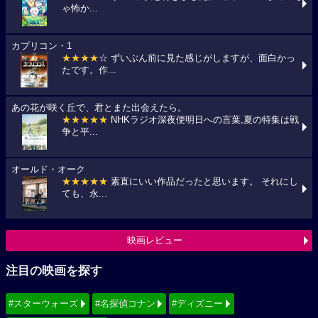
ゃ怖か...
カプリコン・1
★★★★
☆ ずいぶん前に見た感じがしますが、面白かっ
たです。作...
あの花が咲く丘で、君とまた出会えたら。
★★★★★
NHKラジオ深夜便明日への言葉,夏の特集は戦
争と平...
オールド・オーク
★★★★★
素直にいい作品だったと思います。 それにし
ても、永...
映画レビュー
注目の映画を探す
#スターウォーズ
#名探偵コナン
#ディズニー