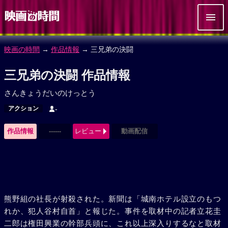
映画の時間
→
作品情報
→ 三兄弟の決闘
三兄弟の決闘 作品情報
さんきょうだいのけっとう
アクション
-
作品情報
------
レビュー
動画配信
熊野組の社長が射殺された。新聞は「城南ホテル設立のもつ
れか、犯人谷村自首」と報じた。事件を取材中の記者立花圭
二郎は権田興業の幹部兵頭に、これ以上深入りするなと取材