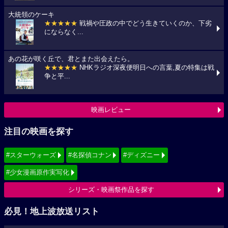
大統領のケーキ
★★★★★
戦禍や圧政の中でどう生きていくのか、下劣
にならなく...
あの花が咲く丘で、君とまた出会えたら。
★★★★★
NHKラジオ深夜便明日への言葉,夏の特集は戦
争と平...
映画レビュー
注目の映画を探す
#スターウォーズ
#名探偵コナン
#ディズニー
#少女漫画原作実写化
シリーズ・映画祭作品を探す
必見！地上波放送リスト