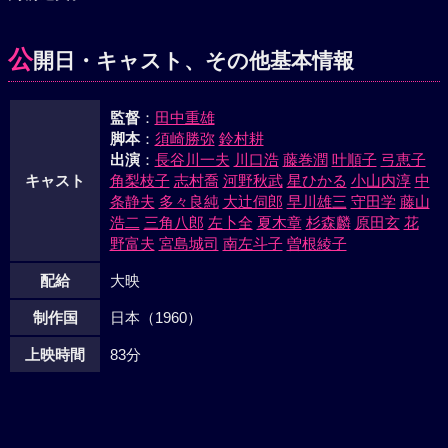
に、晴美は今の仕事を止めてくれるよう頼んだ。権田興業の
創立十周年祝賀がもよおされた。宴席で美也子との間をきか
公
開日・キャスト、その他基本情報
れたのは、兄貴のせいだと宗太郎を責める錬三郎を見た兵頭
は、錬三郎を招き心配事があったら相談にこいと囁いた。と
監督
：
田中重雄
ころがその日、権田社長が刑事に連行された。驚愕する一同
脚本
：
須崎勝弥
鈴村耕
の中で意味深げな笑いをもらすのは兵頭と浜崎の二人。社長
出演
：
長谷川一夫
川口浩
藤巻潤
叶順子
弓恵子
は起訴され谷村は自供した。一切が兵頭と浜崎の組乗っとり
キャスト
角梨枝子
志村喬
河野秋武
星ひかる
小山内淳
中
策から出ていた。兵頭は宗太郎が保管する社長の実印を手に
条静夫
多々良純
大辻伺郎
早川雄三
守田学
藤山
入れようと錬三郎をそそのかし奪わせようとした。宗太郎と
浩二
三角八郎
左卜全
夏木章
杉森麟
原田玄
花
乱闘する錬三郎、しかし不遇の乾分定吉がもらした「朱実は
野富夫
宮島城司
南左斗子
曽根綾子
兵頭が殺した」という言葉に一切が分った。が、兵頭は錬三
配給
大映
郎と美也子を檻禁、宗太郎に実印と二人と引きかえに渡せと
迫った。引きかえの場所は、ハネたあとの映画館の中。拳銃
制作国
日本（1960）
を擬して迫る兵頭。しかし宗太郎は奇策をもって彼を補え、
上映時間
83分
警察に渡した。三人の兄弟は再び結びつけられた。宗太郎も
足を洗うことになった。