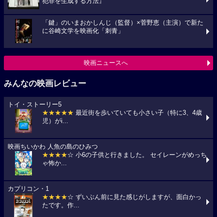
犯罪を生成する方法』
「鍵」のいまおかしんじ（監督）×菅野恵（主演）で新た
に谷崎文学を映画化「刺青」
映画ニュースへ
みんなの映画レビュー
トイ・ストーリー5
★★★★★
最近街を歩いていても小さい子（特に3、4歳
児）がi...
映画ちいかわ 人魚の島のひみつ
★★★★
☆ 小6の子供と行きました。 セイレーンがめっち
ゃ怖か...
カプリコン・1
★★★★
☆ ずいぶん前に見た感じがしますが、面白かっ
たです。作...