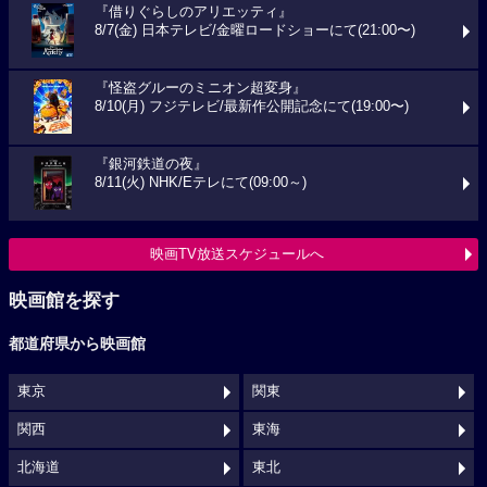
『借りぐらしのアリエッティ』
8/7(金) 日本テレビ/金曜ロードショーにて(21:00〜)
『怪盗グルーのミニオン超変身』
8/10(月) フジテレビ/最新作公開記念にて(19:00〜)
『銀河鉄道の夜』
8/11(火) NHK/Eテレにて(09:00～)
映画TV放送スケジュールへ
映画館を探す
都道府県から映画館
東京
関東
関西
東海
北海道
東北