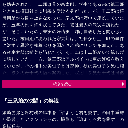
を妨害された。圭二郎は兄の宗太郎、学生である弟の錬三郎
とともに権田社長に恩義を受ける身だった。が、圭二郎は権
田興業から目を放さなかった。宗太郎は府中で服役していた
が、五年の刑を終え戻ってきた。彼は愛人の朱実を訪ねた
が、そこにいたのは朱実の妹晴美、姉は自殺したと聞かされ
驚いた。権田組に現われた宗太郎は、社長から圭二郎の事件
に対する異常な執着ぶりを聞かされ弟にリンチを加えた。あ
る夜宗太郎は晴美を訪ねたが、そこには圭二郎がいて親しげ
に話していた。一方、錬三郎はアルバイトに車の運転を教え
ていたが、その相手の美也子とは恋仲、彼は美也子を兄に紹
介、彼女の母千代の店へ案内した。宗太郎を見た千代は憤然
とした。千代にとって宗太郎は亡夫の仇だった。それを知ら
続きを読む
ぬ美也子に彼女は錬三郎との交際を禁じた。そのころ、兵頭
は、社長から五年間の苦労の代償として宗太郎に城南ホテル
の利権を任せると聞かされ不満だった。というのも熊野組社
「三兄弟の決闘」の解説
長を殺し谷村に因果をふくめ自首させるというお膳立ては彼
須崎勝弥と鈴村耕の脚本を「誰よりも君を愛す」の田中重雄
がやったからだ。これをかぎつけた圭二郎は刑務所で谷村と
が監督したアクションもの。撮影も「誰よりも君を愛す」の
面会、事件の真相を知ろうとしたが途中、弁護士浜崎と何事
高橋通夫。
かを策す兵頭の車とすれ違った。危険を冒そうとする圭二郎