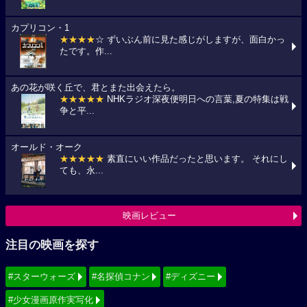
カプリコン・1
★★★★
☆ ずいぶん前に見た感じがしますが、面白かっ
たです。作...
あの花が咲く丘で、君とまた出会えたら。
★★★★★
NHKラジオ深夜便明日への言葉,夏の特集は戦
争と平...
オールド・オーク
★★★★★
素直にいい作品だったと思います。 それにし
ても、永...
映画レビュー
注目の映画を探す
#スターウォーズ
#名探偵コナン
#ディズニー
#少女漫画原作実写化