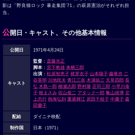
影は「野良猫ロック 暴走集団'71」の萩原憲治がそれぞれ担
の傷がいえた頃、花井一家と矢野組の和解が秘密裡に進めら
当。
れ、英次の処分は矢野組に一任という約束ができ上った。そ
んなこととは露知らず、二カ月後、綾子から妊娠したという
朗報を受取った英次は、病院に向った。その途中矢野の配下
公
開日・キャスト、その他基本情報
にとりかこまれた英次は殺された。綾子はくずれ落ちる英次
をまのあたりに見て、目の前が真暗になっていった。
公開日
1971年4月24日
監督
：
斎藤光正
脚本
：
宮下教雄
来栖三郎
出演
：
松原智恵子
梶芽衣子
山本陽子
藤竜也
二
谷英明
川地民夫
青江三奈
木浦佑三
天草四郎
長
キャスト
弘
木島一郎
柳瀬志郎
野村隆
庄司三郎
小早川泰
子
牧まさみ
佐山俊二
アタック一郎
亀山靖博
北
上忠行
熱海弘到
重盛輝江
原田千枝子
中庸子
森
田蘭子
配給
ダイニチ映配
制作国
日本（1971）