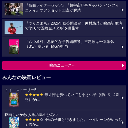
『仮面ライダーゼッツ』『超宇宙刑事ギャバン インフィ
ニティ』オフショット11点が解禁
『つりこまち』2026年秋公開決定！仲村悠菜が映画初主演
で“釣りで五輪金メダル”を目指す
「八つ墓村」悪夢的な予告編解禁、主題歌は松本孝弘
（B’z）率いるTMGが担当
映画ニュースへ
みんなの映画レビュー
トイ・ストーリー5
★★★★★
最近街を歩いていても小さい子（特に3、4歳
児）がi...
映画ちいかわ 人魚の島のひみつ
★★★★
☆ 小6の子供と行きました。 セイレーンがめっち
ゃ怖か...