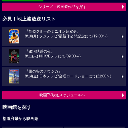
シリーズ・映画祭作品を探す
必見！地上波放送リスト
『怪盗グルーのミニオン超変身』
8/10(月) フジテレビ/最新作公開記念にて(19:00〜)
『銀河鉄道の夜』
8/11(火) NHK/Eテレにて(09:00～)
『風の谷のナウシカ』
8/14(金) 日本テレビ/金曜ロードショーにて(21:00〜)
映画TV放送スケジュールへ
映画館を探す
都道府県から映画館