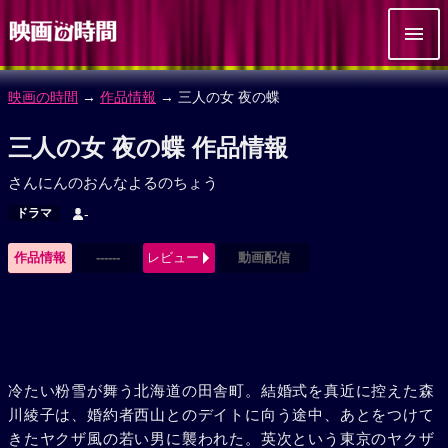
映画の時間
→
作品情報
→ 三人の女 夜の蝶
三人の女 夜の蝶 作品情報
さんにんのおんなよるのちょう
ドラマ
-
作品情報
------
レビュー
動画配信
冷たい粉雪が舞う北海道の田舎町。結婚式を真近に控えた森
川綾子は、婚約者西山とのデイトに向う途中、あとをつけて
きたヤクザ風の若い男に襲われた。英次という東京のヤクザ