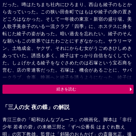
だった。噂はたちまち社内にひろまり、西山も綾子のもとか
ら去っていった。この狭い田舎町ではもはや綾子の身の置き
どころはなかった。そして一年後の東京・新宿の盛り場。美
人歌手美奈子のいる一流クラブ「四季」に、ホステスに身を
転じた綾子の姿があった。暗い過去を忘れたい。綾子のそん
な願いもこの世界ではたわごとにすぎなかった。サラリーマ
ン、土地成金、ヤクザ、それにからむ女がうごめきひしめき
あっていた。誘惑も多く、綾子はすっかり自信をなくしてい
た。しょげかえる綾子をなぐさめたのは石塚という宝石商を
営む、店の常連客だった。石塚は、機会があるごとに、サパ
ークラブ、食事、映画へと綾子を誘うようになった。綾子は
やっと倖せを取りもどすかに見えた。だがそれも束の間、綾
続きを読む
子は自分の一生を狂わせた憎い英次を目撃してしまった。綾
子は再び激しいショックに襲われた。英次は、錦糸町花井一
家の幹部で、新宿の矢野組の動向をさぐりに来ていたのだ。
「三人の女 夜の蝶」の解説
やがて縄張り争いが始まり傷を負った英次が、「四季」のホ
青江三奈の「昭和おんなブルース」の映画化。脚本は「非行
ステスあけみの手によって、綾子のアパートに運び込まれ
少年 若者の砦」の来栖三郎と「ずべ公番長 はまぐれ数え
た。英次は綾子に愛情をうちあけた。綾子の眼からとめども
唄」の宮下教雄。監督は「斜陽のおもかげ」の斎藤光正。撮
なく涙が流れ、二人はどちらからともなく抱きあった。英次