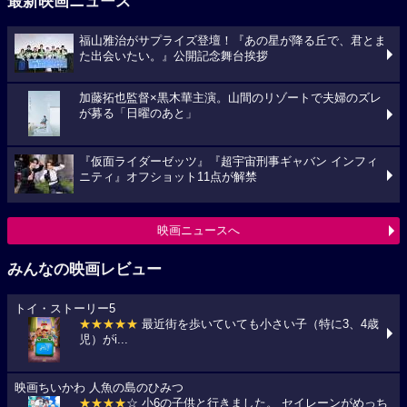
最新映画ニュース
福山雅治がサプライズ登壇！『あの星が降る丘で、君とま
た出会いたい。』公開記念舞台挨拶
加藤拓也監督×黒木華主演。山間のリゾートで夫婦のズレ
が募る「日曜のあと」
『仮面ライダーゼッツ』『超宇宙刑事ギャバン インフィ
ニティ』オフショット11点が解禁
映画ニュースへ
みんなの映画レビュー
トイ・ストーリー5
★★★★★
最近街を歩いていても小さい子（特に3、4歳
児）がi...
映画ちいかわ 人魚の島のひみつ
★★★★
☆ 小6の子供と行きました。 セイレーンがめっち