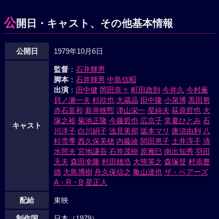
公
開日・キャスト、その他基本情報
公開日
1979年10月6日
監督
：
石井輝男
脚本
：
石井輝男
中島信昭
出演
：
田中健
岡田奈々
町田政則
今井久
今村薫
貝ノ瀬一夫
杉欣也
大蔵晶
田中隆
小泉博
黒田努
赤石富和
新井映煕
津山栄一
星純夫
荻原哲也
大
塚之裕
菊池正隆
今藤哲也
広京子
常夏ひとみ
石
キャスト
川洋子
白川絹子
浅見美那
坂本マリ
唐須由利
八
杉雪季
西久保美穂
内藤綾
関田恵子
土井淳子
清
水照夫
宮地謙吾
石井茂樹
原雅巳
南出知秀
羽田
天夫
森田幸隆
村田雄浩
大熊英之
森塚登
村添豊
徳
大島博樹
舟久保信之
亀山達也
ザ・ベアーズ
A・R・B
星正人
配給
東映
制作国
日本（1979）