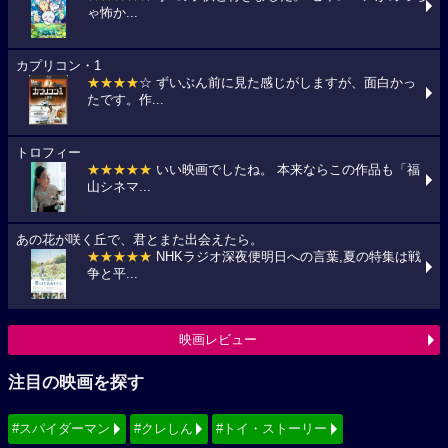
ゃ怖か...
カプリコン・1
★★★★
☆ ずいぶん前に見た感じがしますが、面白かっ
たです。作...
トロフィー
★★★★★
いい映画でしたね。 本来ならこの作品も「福
山シネマ...
あの花が咲く丘で、君とまた出会えたら。
★★★★★
NHKラジオ深夜便明日への言葉,夏の特集は戦
争と平...
映画レビュー
注目の映画を探す
#スパイダーマン
#クレしん
#トイ・ストーリー