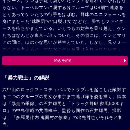
イターズ。ケンは手錠で繋がれたマリアを連れていかねばな
らない。ドーベルマンに属する各グループはCB網で連絡を
とりあってケンたちの行手をはばむ。野球のユニフォームを
身にまとった“球殺団”や“口裂け女”などだ。警官もファイタ
ーズを待ちかまえている。いくつもの妨害を乗り越え、ケン
たちはなんとか東京へ辿りついた。その頃には、ケンとマリ
アの間に、ほのかな思いが芽生えていた。しかし、兄ジミー
のことを考えると、すなおにケンを受け入れられないマリ
ア。そして、マリアの連絡でケンとジミーが対決することに
続きを読む
なった。未明の空、ビルの谷間、次々と現われる各グルー
プ。ケンとマリアの澄んだ眼を見て全てを察したジミーは、
トマホークを振り降し、二人を繋いでいた鎖を切断。ジミー
「暴力戦士」の解説
に背を向けて歩き出すケン。ケンを追うマリア。二人の手首
六甲山のロックフェスティバルでトラプルを起こした敵対す
に、今度は真赤なスカーフがしつかりと結ばれていた。
る二つのグループの男女が東京まで逃げ帰る姿を描く。脚本
は「暴走の季節」の石井輝男と「トラック野郎 熱風5000キ
ロ」の中島信昭の共同執筆、監督も同作の石井輝男、撮影
は、「多羅尾伴内 鬼面村の惨劇」の出先哲也がそれぞれ担
当。