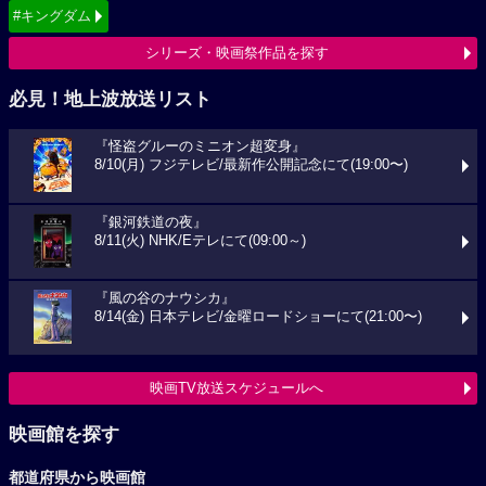
#キングダム
シリーズ・映画祭作品を探す
必見！地上波放送リスト
『怪盗グルーのミニオン超変身』
8/10(月) フジテレビ/最新作公開記念にて(19:00〜)
『銀河鉄道の夜』
8/11(火) NHK/Eテレにて(09:00～)
『風の谷のナウシカ』
8/14(金) 日本テレビ/金曜ロードショーにて(21:00〜)
映画TV放送スケジュールへ
映画館を探す
都道府県から映画館