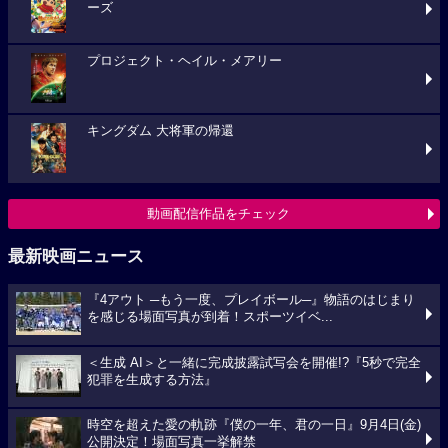
ーズ
プロジェクト・ヘイル・メアリー
キングダム 大将軍の帰還
動画配信作品をチェック
最新映画ニュース
『4アウト ─もう一度、プレイボール─』物語のはじまり
を感じる場面写真が到着！スポーツイベ...
＜生成 AI＞と一緒に完成披露試写会を開催!?『5秒で完全
犯罪を生成する方法』
時空を超えた愛の軌跡『僕の一年、君の一日』9月4日(金)
公開決定！場面写真一挙解禁