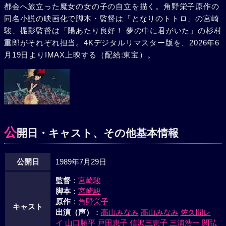
都会へ旅立った魔女の女の子の自立を描く。角野栄子原作の
キは、前より増しておちこんでしまう。さらに自分の魔法が
同名小説の映画化で脚本・監督は「となりのトトロ」の宮崎
弱まっているのに気付く。そんな時ウルスラが訪ねて来た。
駿、撮影監督は「陽あたり良好！ 夢の中に君がいた」の杉村
キキのおちこみようを見た彼女は、キキを自分の家へ誘っ
重郎がそれぞれ担当。4Kデジタルリマスター版を、2026年6
た。そこでウルスラと語り合い落ち着きを取り戻したキキ
月19日よりIMAX上映する（配給:東宝）。
は、翌朝あの老夫人から連絡があったことを聞きつけ屋敷を
訪ねた。老婦人はこの間のお礼にケーキを焼いてくれたのだ
った。その時、テレビのニュースで飛行船のロープにトンボ
がぶら下がったまま飛び立ってしまったことを知ったキキは
屋敷を飛び出し、掃除夫から借りたデッキブラシに乗って現
場へ飛び立った。そして、間一髪でトンボを助けたキキは、
公
人々の歓声の中に降りていったのであった。
開日・キャスト、その他基本情報
公開日
1989年7月29日
監督
：
宮崎駿
脚本
：
宮崎駿
原作
：
角野栄子
キャスト
出演（声）
：
高山みなみ
高山みなみ
佐久間レ
イ
山口勝平
戸田恵子
信沢三恵子
三浦浩一
関弘