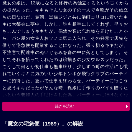
魔女の娘は、13歳になると修行の為独立するという古くから
の掟があった。キキもそんな女の子の一人で今晩がその旅立
ちの日なのだ。翌朝、黒猫ジジと共に港町コリコに着いたキ
キは大都会に夢中。しかし、誰も相手にしてくれず、早々お
ちこんでしまうキキだが、偶然お客の忘れ物を届けたことか
ら、パン屋の女主人おソノに気に入られ、その好意で店先を
借りて宅急便を開業することになった。張り切るキキだが、
不注意で配達中のぬいぐるみを森の中に落としてしまう。そ
してそれを拾ってくれたのは絵描きの少女ウルスラだった。
こうして何とか初仕事も無事終り、少しずつ町の生活にも慣
れていくキキに気のいい少年トンボが飛行クラブのパーティ
ーに招待した。急いで仕事を終わらせ、パーティーに行こう
と思うキキだったがそんな時、孫娘に手作りのパイを贈りた
いという老婦人の手助けをした為、パーティーに行けなくな
ってしまい、その上パイの届け先の娘から冷たい態度を受け
続きを読む
る。そんな中で雨にぬれて風邪をひいてしまったキキを見か
ねたおソノのはからいで、キキはトンボとデートすることに
なった。人力飛行機で空を飛ぼうと夢みるトンボの姿にキキ
「魔女の宅急便（1989）」の解説
の心もほぐれてゆくが、彼の仲間に例のパイの少女を見たキ