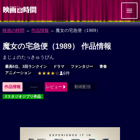
映画の時間
→
作品情報
→ 魔女の宅急便（1989）
魔女の宅急便（1989） 作品情報
まじょのたっきゅうびん
最高6位、3回ランクイン
ドラマ
ファンタジー
青春
アニメーション
★★★★☆
6件
作品情報
------
レビュー
動画配信
#スタジオジブリ作品