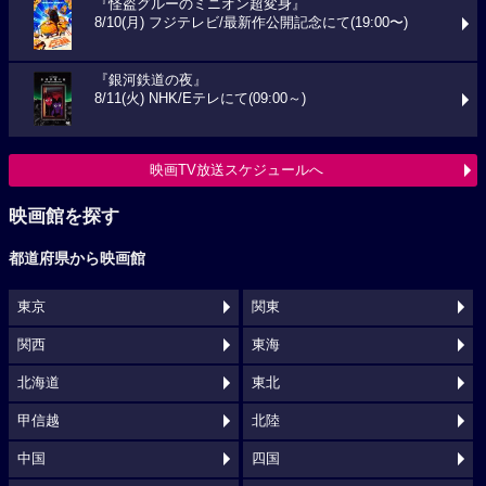
『怪盗グルーのミニオン超変身』
8/10(月) フジテレビ/最新作公開記念にて(19:00〜)
『銀河鉄道の夜』
8/11(火) NHK/Eテレにて(09:00～)
映画TV放送スケジュールへ
映画館を探す
都道府県から映画館
東京
関東
関西
東海
北海道
東北
甲信越
北陸
中国
四国