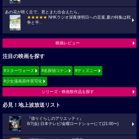
あの花が咲く丘で、君とまた出会えたら。
★★★★★
NHKラジオ深夜便明日への言葉,夏の特集は戦
争と平...
映画レビュー
注目の映画を探す
#スターウォーズ
#名探偵コナン
#ディズニー
#少女漫画原作実写化
シリーズ・映画祭作品を探す
必見！地上波放送リスト
『借りぐらしのアリエッティ』
8/7(金) 日本テレビ/金曜ロードショーにて(21:00〜)