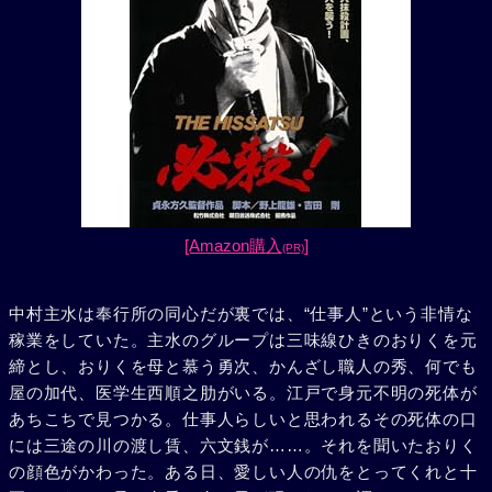
[Amazon購入
]
(PR)
中村主水は奉行所の同心だが裏では、“仕事人”という非情な
稼業をしていた。主水のグループは三味線ひきのおりくを元
締とし、おりくを母と慕う勇次、かんざし職人の秀、何でも
屋の加代、医学生西順之肋がいる。江戸で身元不明の死体が
あちこちで見つかる。仕事人らしいと思われるその死体の口
には三途の川の渡し賃、六文銭が……。それを聞いたおりく
の顔色がかわった。ある日、愛しい人の仇をとってくれと十