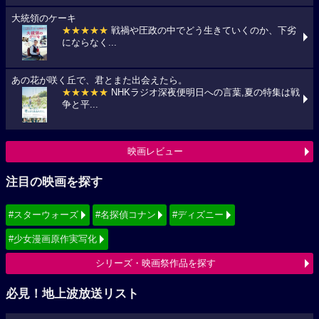
大統領のケーキ
★★★★★
戦禍や圧政の中でどう生きていくのか、下劣
にならなく...
あの花が咲く丘で、君とまた出会えたら。
★★★★★
NHKラジオ深夜便明日への言葉,夏の特集は戦
争と平...
映画レビュー
注目の映画を探す
#スターウォーズ
#名探偵コナン
#ディズニー
#少女漫画原作実写化
シリーズ・映画祭作品を探す
必見！地上波放送リスト