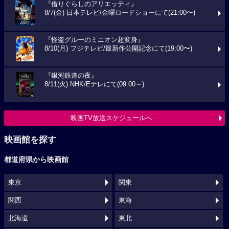
『借りぐらしのアリエッティ』
8/7(金) 日本テレビ/金曜ロードショーにて(21:00〜)
『怪盗グルーのミニオン超変身』
8/10(月) フジテレビ/最新作公開記念にて(19:00〜)
『銀河鉄道の夜』
8/11(火) NHK/Eテレにて(09:00～)
映画TV放送スケジュールへ
映画館を探す
都道府県から映画館
東京
関東
関西
東海
北海道
東北