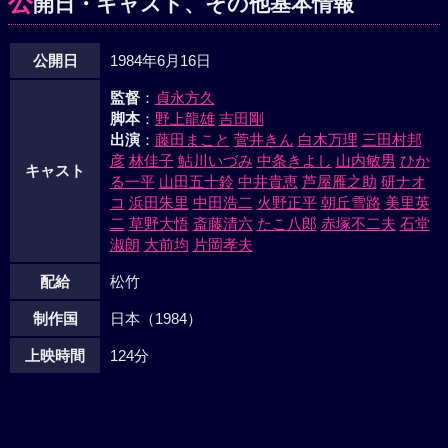
公
開日・キャスト、その他基本情報
に庄兵衛と会う日取りを決めさせた。鎖筒の時次郎、胆臓潰
しの石亀を雇ったものの一人は事件を起して死亡、一人は逃
公開日
1984年6月16日
亡と結局、みんな散るしかないとおりくが言いだした。自分
一人で闘おうと決意した主水は、嫁りつと最後の枕を交わし
監督
：
貞永方久
庄兵衛に会いに出かけた。その彼に、皆が追いつく。戦いは
脚本
：
野上龍雄
吉田剛
不利であったが、通りかかった朝之助に助けられ、彼の宿に
出演
：
藤田まこと
菅井きん
白木万理
三田村邦
庄兵衛らをおびきよせる。個々の殺しの技が光るなか、主水
彦
林佳子
鮎川いづみ
中条きよし
山内敏男
ひか
キャスト
たちは庄兵衛を倒すのだった。
る一平
山田五十鈴
中井貴恵
芦屋雁之助
研ナオ
コ
浜田朱里
中田浩二
火野正平
朝丘雪路
美里英
二
草野大悟
斎藤清六
たこ八郎
赤塚不二夫
石堂
淑朗
大前均
片岡孝夫
配給
松竹
制作国
日本（1984）
上映時間
124分