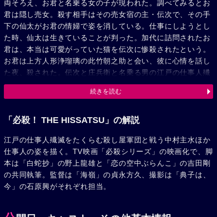
両そろえ、お君と名乗る女の子が現われた。調べてみるとお
君は隠し売女。殺す相手はその売女宿の主・伝次で、その手
下の仙太がお君の情婦で姿を消している。仕事にしようとし
た時、仙太は生きていることが判った。加代に詰問されたお
君は、本当は可愛がっていた猫を伝次に惨殺されたという。
お君は上方人形浄瑠璃の此竹朝之助と会い、彼に心情を話し
た夜、殺された。伝次と庄兵衛と名乗る男の江戸の仕事人殱
滅計画を聞いてしまったのだ。朝之助は売女宿に出向き、伝
続きを読む
次を殺した。彼もまた仕事人だった。それを秀が屋根の上か
ら見ていた。山王の祭りの日、柳橋のお甲という芸者を元締
とする仕事人グループが殺された。唯一人生き残った瓦職人
「必殺！ THE HISSATSU」の解説
の政は加代と順之助に救われる。旅から帰ってきたおりく
江戸の仕事人殱滅をたくらむ殺し屋軍団と戦う中村主水ほか
は、連続する仕事人殺しの裏には関八州で取締に追われた殺
仕事人の姿を描く。TV映画「必殺シリーズ」の映画化で、脚
し屋団・庄兵衛一味がいると告げた。おりくは庄兵衛と会っ
本は「白蛇抄」の野上龍雄と「恋の空中ぶらんこ」の吉田剛
た。かつておりくはこの男を仕込み、仲間としたが、その残
の共同執筆。監督は「海嶺」の貞永方久、撮影は「典子は、
虐さゆえに見捨てたのだった。政とその妻およねを加えた一
今」の石原興がそれぞれ担当。
同は助っ人を探し始めた。秀は朝之助を仲間に誘うが断わら
れる。庄兵衛一味である絵日傘のお葉が主水の身辺に現われ
た。庄兵衛が主水をスカウトしようとしたのだ。主水はお葉