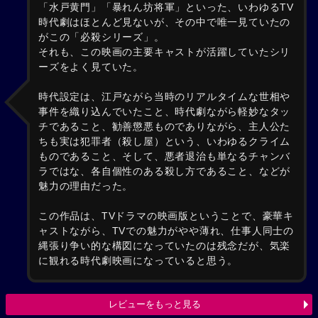
「水戸黄門」「暴れん坊将軍」といった、いわゆるTV
時代劇はほとんど見ないが、その中で唯一見ていたの
がこの「必殺シリーズ」。
それも、この映画の主要キャストが活躍していたシリ
ーズをよく見ていた。
時代設定は、江戸ながら当時のリアルタイムな世相や
事件を織り込んでいたこと、時代劇ながら軽妙なタッ
チであること、勧善懲悪ものでありながら、主人公た
ちも実は犯罪者（殺し屋）という、いわゆるクライム
ものであること、そして、悪者退治も単なるチャンバ
ラではな、各自個性のある殺し方であること、などが
魅力の理由だった。
この作品は、TVドラマの映画版ということで、豪華キ
ャストながら、TVでの魅力がやや薄れ、仕事人同士の
縄張り争い的な構図になっていたのは残念だが、気楽
に観れる時代劇映画になっていると思う。
レビューをもっと見る