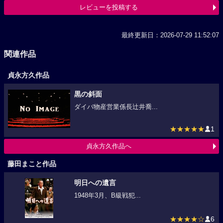
レビューを投稿する
最終更新日：2026-07-29 11:52:07
関連作品
貞永方久作品
黒の斜面
ダイバ物産営業係長辻井喬...
★★★★★
1
貞永方久作品へ
藤田まこと作品
明日への遺言
1948年3月、B級戦犯...
★★★★☆
6