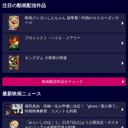
注目の動画配信作品
映画クレヨンしんちゃん 超華麗！灼熱のカスカベダンサ
ーズ
プロジェクト・ヘイル・メアリー
キングダム 大将軍の帰還
動画配信作品をチェック
最新映画ニュース
堀田真由・高橋一生が声優に決定！『ghost／夜の果て』
特報映像解禁、コメントも到着
『みらいしのほこう』11月7日(土)より公開決定！ポスタ
ービジュアル&場面写真が到着