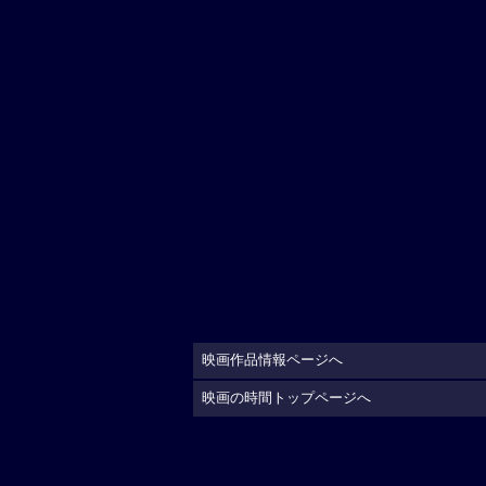
映画作品情報ページへ
映画の時間トップページへ