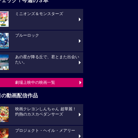
チェック！今週の３本
ミニオンズ＆モンスターズ
ブルーロック
あの星が降る丘で、君とまた出会い
たい。
劇場上映中の映画一覧
目の動画配信作品
映画クレヨンしんちゃん 超華麗！
灼熱のカスカベダンサーズ
プロジェクト・ヘイル・メアリー