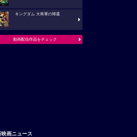
キングダム 大将軍の帰還
動画配信作品をチェック
新映画ニュース