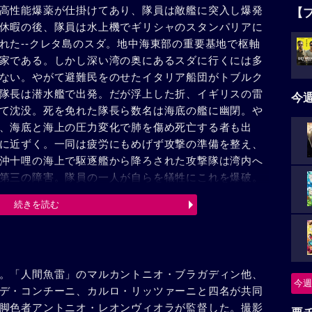
高性能爆薬が仕掛けてあり、隊員は敵艦に突入し爆発
【
休暇の後、隊員は水上機でギリシャのスタンパリアに
れた--クレタ島のスダ。地中海東部の重要基地で枢軸
家である。しかし深い湾の奥にあるスダに行くには多
ない。やがて避難民をのせたイタリア船団がトブルク
隊長は潜水艦で出発。だが浮上した折、イギリスの雷
今
て沈没。死を免れた隊長ら数名は海底の艦に幽閉。や
、海底と海上の圧力変化で肺を傷め死亡する者も出
に近ずく。一同は疲労にもめげず攻撃の準備を整え、
沖十哩の海上で駆逐艦から降ろされた攻撃隊は湾内へ
第三の障害。隊員の一人が自らを犠牲にこれを爆破。
雷艇の隊列は一文字に追って行った。
続きを読む
。「人間魚雷」のマルカントニオ・ブラガディン他、
今週
デ・コンチーニ、カルロ・リッツァーニと四名が共同
脚色者アントニオ・レオンヴィオラが監督した。撮影