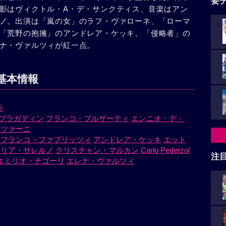
要
影はヴィクトル・A・デ・サンクティス、音楽はアン
ノ。出演は「嵐の女」のラフ・ヴァローネ、「ローマ
「荒野の抱擁」のアンドレア・ケッキ、「侵略者」の
ナ・ヴァルツィが紅一点。
基本情報
ラ
ブラガディン
フランコ・ブルザーティ
エンニオ・デ・
ッツァーニ
フランコ・ファブリッツィ
アンドレア・ケッキ
エット
マリア・サレルノ
クリスチャン・マルカン
Carlo Pederzol
注
エミリオ・チゴーリ
エレナ・ヴァルツィ