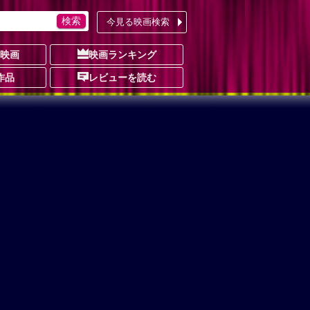
今見る映画検索
の映画
映画ランキング
作品
レビューを読む