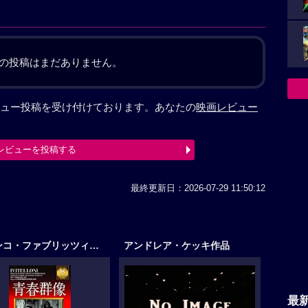
の投稿はまだありません。
ュー投稿を受け付けております。あなたの
映画レビュー
レビューを投稿する
最終更新日：2026-07-29 11:50:12
フランコ・ファブリッツィ作品
アンドレア・ケッキ作品
最