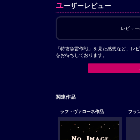
ユ
ーザーレビュー
レビュー
「特攻魚雷作戦」を見た感想など、レビ
をお待ちしております。
関連作品
ラフ・ヴァローネ作品