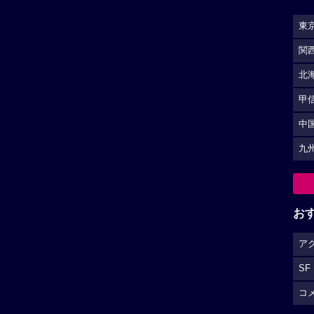
東
関
北
甲
中
九
お
ア
SF
コ