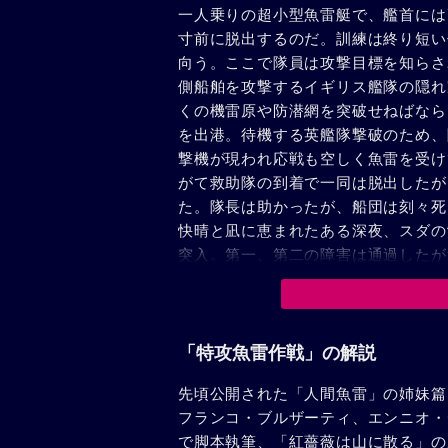
一人乗りの超小型魚雷艇で、艦首には
寸前に脱出するのだ。訓練は終り短い
向う。ここで隊員は攻撃目標を知らさ
側船舶を攻撃するイギリス艦隊の隠れ
くの機雷原や防潜網を突破せねばなら
を出港。待機する英艦隊撃破のため、
撃機が現われ応戦も空しく魚雷を受け
がて救助隊の到着で一同は脱出したが
た。隊長は助かったが、船団は刻々死
快晴と凪に恵まれたある深夜、スダの
突入。第一、第二の障害は通過したが
轟音に目覚めたイギリスの大艦隊に魚
「特攻魚雷作戦」の解説
先頃公開された「人間魚雷」の姉妹篇
フランコ・ブルザーティ、エンニオ・
で脚本執筆、「紅薔薇は山に散る」の