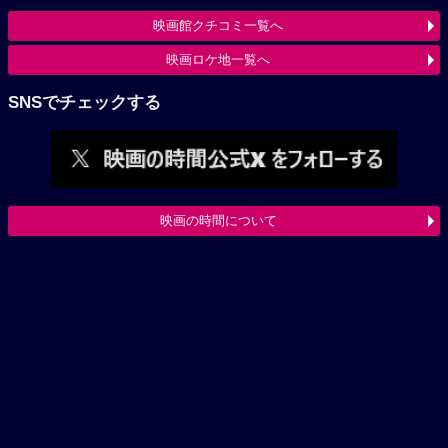
映画館クチコミ一覧へ
映画ロケ地一覧へ
SNSでチェックする
映画の時間について