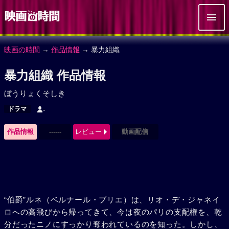
映画の時間
→
作品情報
→ 暴力組織
暴力組織 作品情報
ぼうりょくそしき
ドラマ
-
作品情報
------
レビュー
動画配信
“伯爵”ルネ（ベルナール・ブリエ）は、リオ・デ・ジャネイ
ロへの高飛びから帰ってきて、今は夜のパリの支配権を、乾
分だったニノにすっかり奪われているのを知った。しかし、