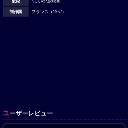
配給
NCC=北欧映画
制作国
フランス（1957）
ユ
ーザーレビュー