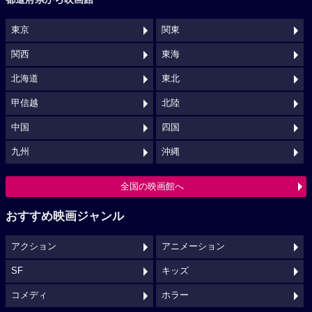
東京
関東
関西
東海
北海道
東北
甲信越
北陸
中国
四国
九州
沖縄
全国の映画館へ
おすすめ映画ジャンル
アクション
アニメーション
SF
キッズ
コメディ
ホラー