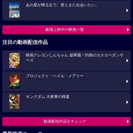
あの星が降る丘で、君とまた出会いたい。
劇場上映中の映画一覧
注目の動画配信作品
映画クレヨンしんちゃん 超華麗！灼熱のカスカベダンサ
ーズ
プロジェクト・ヘイル・メアリー
キングダム 大将軍の帰還
動画配信作品をチェック