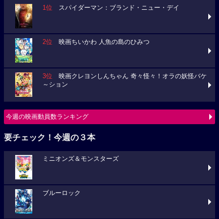
1位
スパイダーマン：ブランド・ニュー・デイ
2位
映画ちいかわ 人魚の島のひみつ
3位
映画クレヨンしんちゃん 奇々怪々！オラの妖怪バケ
～ション
今週の映画動員数ランキング
要チェック！今週の３本
ミニオンズ＆モンスターズ
ブルーロック