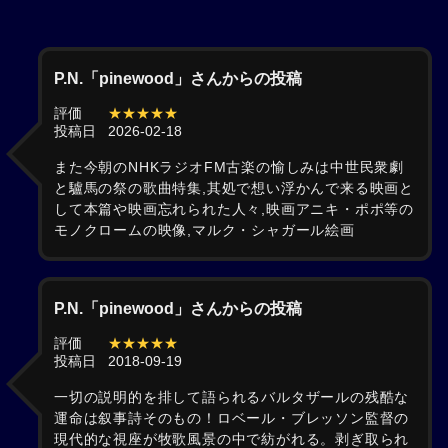
P.N.「pinewood」さんからの投稿
評価
★★★★★
投稿日
2026-02-18
また今朝のNHKラジオFM古楽の愉しみは中世民衆劇
と驢馬の祭の歌曲特集,其処で想い浮かんで来る映画と
して本篇や映画忘れられた人々,映画アニキ・ポポ等の
モノクロームの映像,マルク・シャガール絵画
P.N.「pinewood」さんからの投稿
評価
★★★★★
投稿日
2018-09-19
一切の説明的を排して語られるバルタザールの残酷な
運命は叙事詩そのもの！ロベール・ブレッソン監督の
現代的な視座が牧歌風景の中で紡がれる。剥ぎ取られ