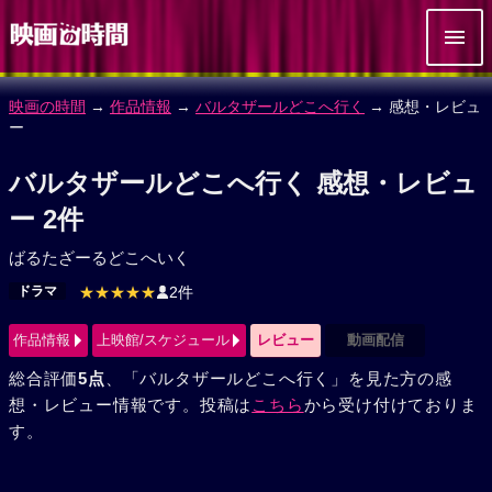
映画の時間
→
作品情報
→
バルタザールどこへ行く
→ 感想・レビュ
ー
バルタザールどこへ行く 感想・レビュ
ー 2件
ばるたざーるどこへいく
ドラマ
★★★★★
2件
作品情報
上映館/スケジュール
レビュー
動画配信
総合評価
5点
、「バルタザールどこへ行く」を見た方の感
想・レビュー情報です。投稿は
こちら
から受け付けておりま
す。