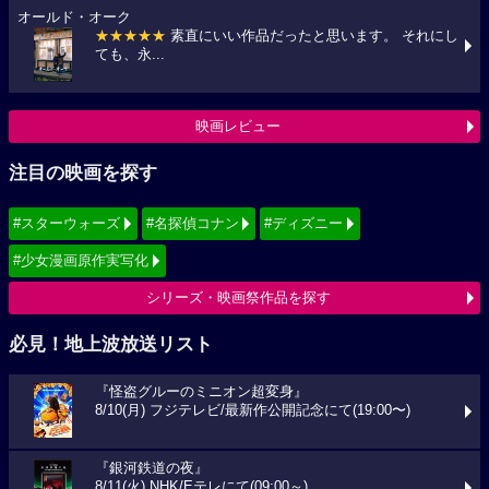
オールド・オーク
★★★★★
素直にいい作品だったと思います。 それにし
ても、永...
映画レビュー
注目の映画を探す
#スターウォーズ
#名探偵コナン
#ディズニー
#少女漫画原作実写化
シリーズ・映画祭作品を探す
必見！地上波放送リスト
『怪盗グルーのミニオン超変身』
8/10(月) フジテレビ/最新作公開記念にて(19:00〜)
『銀河鉄道の夜』
8/11(火) NHK/Eテレにて(09:00～)