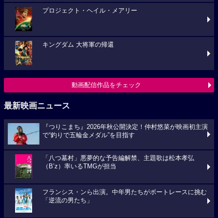
プロジェクト・ヘイル・メアリー
キングダム 大将軍の帰還
動画配信作品をチェック
最新映画ニュース
『つりこまち』2026年秋公開決定！仲村悠菜が映画初主演
で“釣りで五輪金メダル”を目指す
「八つ墓村」悪夢的な予告編解禁、主題歌は松本孝弘
（B’z）率いるTMGが担当
フランシス・ンら出演。中年男たちがボートレースに挑む
「逆流の男たち」