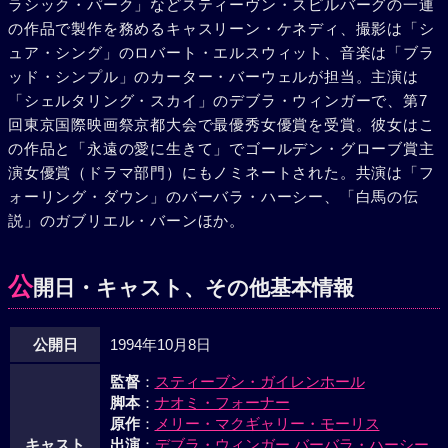
ラシック・パーク」などスティーヴン・スピルバーグの一連
月日が流れ、フランシスとマッキーは歩けるようになった子
の作品で製作を務めるキャスリーン・ケネディ、撮影は「シ
供を連れていつものように刑務所のマーサを訪れる。彼ら4
ュア・シング」のロバート・エルスウィット、音楽は「ブラ
人には新しい関係が生まれていた。
ッド・シンプル」のカーター・バーウェルが担当。主演は
「シェルタリング・スカイ」のデブラ・ウィンガーで、第7
回東京国際映画祭京都大会で最優秀女優賞を受賞。彼女はこ
の作品と「永遠の愛に生きて」でゴールデン・グローブ賞主
演女優賞（ドラマ部門）にもノミネートされた。共演は「フ
ォーリング・ダウン」のバーバラ・ハーシー、「白馬の伝
説」のガブリエル・バーンほか。
公
開日・キャスト、その他基本情報
公開日
1994年10月8日
監督
：
スティーブン・ガイレンホール
脚本
：
ナオミ・フォーナー
原作
：
メリー・マクギャリー・モーリス
キャスト
出演
：
デブラ・ウィンガー
バーバラ・ハーシー