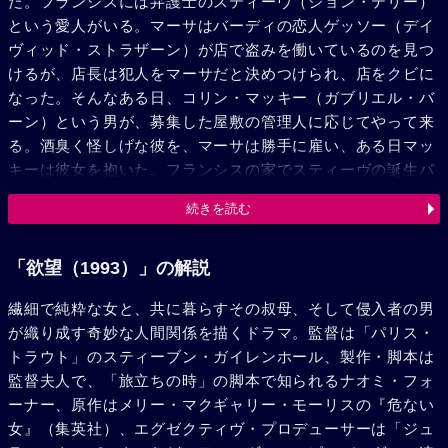
だ。フランシスには弁護士のスティーヴ（ジョン・テリー）
という愛人がいる。マーサはバーディの恋人ゲッソー（デイ
ヴィッド・ストラザーン）が店で盗みを働いているのを見つ
けるが、店長は犯人をマーサだと決めつけられ、店をクビに
なった。そんなある日、コリン・マッキー（ガブリエル・バ
ーン）という男が、募集した屋敷の管理人に応じてやって来
る。酒臭く怪しげな彼を、マーサは勝手に雇い、ある日マッ
キーは彼女を抱いた。フランシスの家でスティーヴの誕生パ
ーティが行われ、突然現われた妻のアニタを気遣うスティー
続きを読む
ヴの姿を見たフランシスは、その夜ひとり酒を飲み荒れる
が、そこへマッキーが来て彼女を抱く。その姿をマーサは見
ていた。翌朝、すっかり酔いも覚めたフランシスはマッキー
「欲望（1993）」の解説
を拒絶し、彼は屋敷を出て行くことを決める。自分のことな
繊細で純粋な女と、共に暮らすその叔母、そして侵入者の男
ど頭にない彼を見て、ショックを受けたマーサは、バーディ
が織り成す奇妙な人間関係を描くドラマ。監督は「パリス・
の家へ行く。そこにはゲッソーがおり、彼はマーサを激しく
トラウト」のスティーブン・ガイレンホール、製作・脚本は
ののしり、逆上した彼女は果物ナイフでゲッソーを刺し殺し
監督夫人で、「旅立ちの時」の脚本で知られるナオミ・フォ
てしまう。マーサは殺人の疑いで拘留されるが、その時マー
ーナー、原作はメリー・マクギャリー・モーリスの『危ない
サは妊娠していた。彼女はマッキーに生まれてくる子供を育
女』（集英社）、エグゼクティヴ・プロデューサーは「ジュ
ててくれと頼み、彼はフランシスに自分が父親だと告げる。