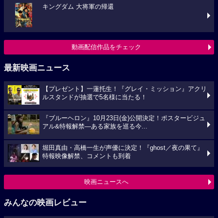
キングダム 大将軍の帰還
動画配信作品をチェック
最新映画ニュース
【プレゼント】一蓮托生！『グレイ・ミッション』アクリ
ルスタンドが抽選で5名様に当たる！
『ブルーヘロン』10月23日(金)公開決定！ポスタービジュ
アル&特報解禁―ある家族を巡る今...
堀田真由・高橋一生が声優に決定！『ghost／夜の果て』
特報映像解禁、コメントも到着
映画ニュースへ
みんなの映画レビュー