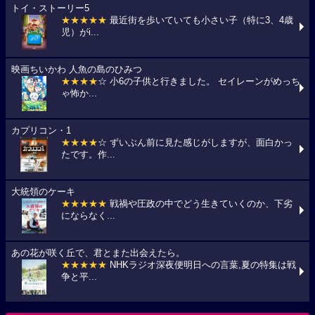
トイ・ストーリー5
★★★★★
最近街を歩いていても小さい子（特に3、4歳
児）がi...
映画ちいかわ 人魚の島のひみつ
★★★★
☆ 小6の子供と行きました。 セイレーンがめっち
ゃ怖か...
カプリコン・1
★★★★
☆ ずいぶん前に見た感じがしますが、面白かっ
たです。作...
大統領のケーキ
★★★★★
戦禍や圧政の中でどう生きていくのか、下劣
にならなく...
あの花が咲く丘で、君とまた出会えたら。
★★★★★
NHKラジオ深夜便明日への言葉,夏の特集は戦
争と平...