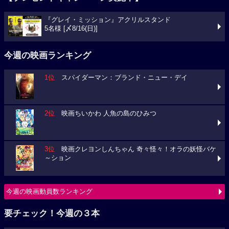
『グレイ・ミッション』アクリルスタンド
5名様 [〆8/16(日)]
今週の映画ランキング
1位
スパイダーマン：ブランド・ニュー・デイ
2位
映画ちいかわ 人魚の島のひみつ
3位
映画クレヨンしんちゃん 奇々怪々！オラの妖怪バケ
～ション
今週の映画動員数ランキング
要チェック！今週の３本