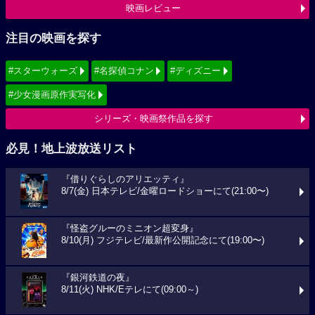
映画レビュー
注目の映画を探す
#スターウォーズ
#名探偵コナン
#ディズニー
#少女漫画原作実写化
シリーズ・映画祭作品を探す
必見！地上波放送リスト
『借りぐらしのアリエッティ』
8/7(金) 日本テレビ/金曜ロードショーにて(21:00〜)
『怪盗グルーのミニオン超変身』
8/10(月) フジテレビ/最新作公開記念にて(19:00〜)
『銀河鉄道の夜』
8/11(火) NHK/Eテレにて(09:00～)