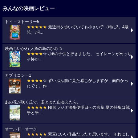
みんなの映画レビュー
トイ・ストーリー5
★★★★★
最近街を歩いていても小さい子（特に3、4歳
児）がi...
映画ちいかわ 人魚の島のひみつ
★★★★
☆ 小6の子供と行きました。 セイレーンがめっち
ゃ怖か...
カプリコン・1
★★★★
☆ ずいぶん前に見た感じがしますが、面白かっ
たです。作...
あの花が咲く丘で、君とまた出会えたら。
★★★★★
NHKラジオ深夜便明日への言葉,夏の特集は戦
争と平...
オールド・オーク
★★★★★
素直にいい作品だったと思います。 それにし