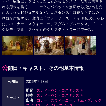
ティー広告にアクセスしたことからモンスターたちに襲撃さ
れる顛末を描く。ユニークなパペットや漫画から飛び出した
かのようなビジュアルなど、コスタンスキ監督ならではの世
界観が炸裂する。出演は「ファーザーズ・デイ 野獣のはらわ
た」のコナー・スウィーニー、アダム・ブルックス、『イン
クレディブル・スパイ』のクリスティ・ワーズワース。
公
開日・キャスト、その他基本情報
公開日
2026年7月3日
監督
：
スティーヴン・コスタンスキ
脚本
：
スティーヴン・コスタンスキ
キャスト
出演
：
コナー・スウィーニー
アダム・ブルック
ス
クリスティ・ワーズワース