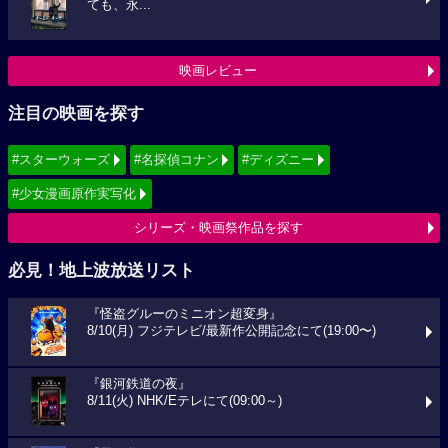
ても、永...
映画レビュー
注目の映画を探す
#スターウォーズ
#名探偵コナン
#ディズニー
#少女漫画原作実写化
シリーズ・映画祭作品を探す
必見！地上波放送リスト
『怪盗グルーのミニオン超変身』
8/10(月) フジテレビ/最新作公開記念にて(19:00〜)
『銀河鉄道の夜』
8/11(火) NHK/Eテレにて(09:00～)