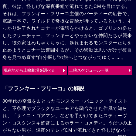
夜、彼は、怪しげな深夜番組で流れてきたCMを目にする。
それは、フランキー・フリーコ主催のパーティーの広告で、
電話一本で、ワイルドで奇抜な冒険が待っているという。す
っかり魅了されたコナーが電話をかけると、ゴブリンの姿を
したクリーチャー、フランキーとやっかいな仲間たちが襲来
し、彼の家はめちゃくちゃに。暴れまわるモンスターたちを
止めようとコナーは奮闘するが、その騒動は思いがけず彼自
身を見つめ直す“自分探し”の旅へとつながってゆく……。
現在地から上映劇場を調べる
上映スケジュール一覧
「フランキー・フリーコ」の解説
80年代の空気をまとったモンスター・パニック・テイスト
と、不条理でブラックなユーモアを融合させた作風で知ら
れ、「サイコ・ゴアマン」などを手がけてきたスティーヴ
ン・コスタンスキ監督によるホラー・コメディ。うだつの上
がらない男が、深夜のテレビCMで流れてきた怪しげなパー