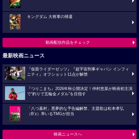
キングダム 大将軍の帰還
動画配信作品をチェック
最新映画ニュース
『仮面ライダーゼッツ』『超宇宙刑事ギャバン インフィ
ニティ』オフショット11点が解禁
『つりこまち』2026年秋公開決定！仲村悠菜が映画初主演
で“釣りで五輪金メダル”を目指す
「八つ墓村」悪夢的な予告編解禁、主題歌は松本孝弘
（B’z）率いるTMGが担当
映画ニュースへ