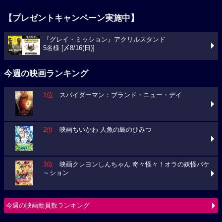
【プレゼントキャンペーン実施中】
『グレイ・ミッション』アクリルスタンド
5名様 [〆8/16(日)]
今週の映画ランキング
1位
スパイダーマン：ブランド・ニュー・デイ
2位
映画ちいかわ 人魚の島のひみつ
3位
映画クレヨンしんちゃん 奇々怪々！オラの妖怪バケ
～ション
今週の映画動員数ランキング