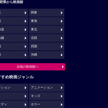
府県から映画館
京
関東
西
東海
海道
東北
信越
北陸
国
四国
州
沖縄
全国の映画館へ
すすめ映画ジャンル
クション
アニメーション
キッズ
メディ
ホラー