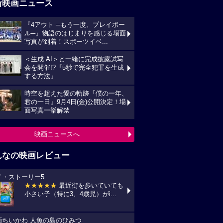
新映画ニュース
『4アウト ─もう一度、プレイボー
ル─』物語のはじまりを感じる場面
写真が到着！スポーツイベ...
＜生成 AI＞と一緒に完成披露試写
会を開催!?『5秒で完全犯罪を生成
する方法』
時空を超えた愛の軌跡『僕の一年、
君の一日』9月4日(金)公開決定！場
面写真一挙解禁
映画ニュースへ
んなの映画レビュー
イ・ストーリー5
★★★★★
最近街を歩いていても
小さい子（特に3、4歳児）がi...
画ちいかわ 人魚の島のひみつ