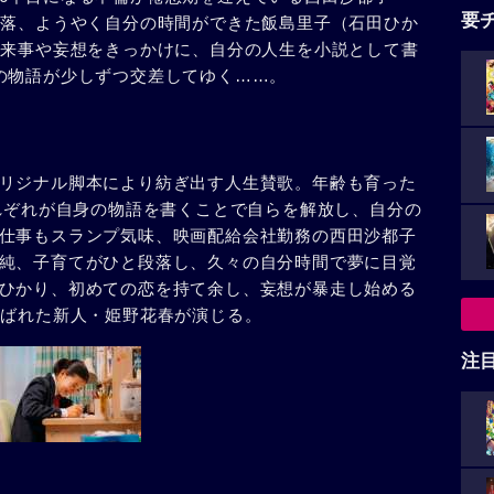
要
段落、ようやく自分の時間ができた飯島里子（石田ひか
出来事や妄想をきっかけに、自分の人生を小説として書
の物語が少しずつ交差してゆく……。
リジナル脚本により紡ぎ出す人生賛歌。年齢も育った
それぞれが自身の物語を書くことで自らを解放し、自分の
仕事もスランプ気味、映画配給会社勤務の西田沙都子
純、子育てがひと段落し、久々の自分時間で夢に目覚
ひかり、初めての恋を持て余し、妄想が暴走し始める
選ばれた新人・姫野花春が演じる。
注