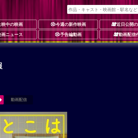
上映中の映画
今週の新作映画
近日公開
映画ニュース
予告編動画
動画配信
報
動画配信