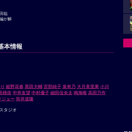
田聡
編が解
基本情報
かり
姫野花春
黒田大輔
宮部純子
泉有乃
大月美里果
小川
田桃依
中井友望
中村優子
細田佳央太
鳴海唯
高田万作
リジョー
筒井道隆
スタジオ