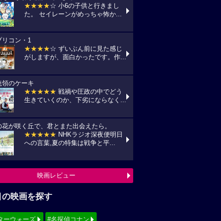
★★★★
☆ 小6の子供と行きまし
た。 セイレーンがめっちゃ怖か...
プリコン・1
★★★★
☆ ずいぶん前に見た感じ
がしますが、面白かったです。作...
統領のケーキ
★★★★★
戦禍や圧政の中でどう
生きていくのか、下劣にならなく...
の花が咲く丘で、君とまた出会えたら。
★★★★★
NHKラジオ深夜便明日
への言葉,夏の特集は戦争と平...
映画レビュー
目の映画を探す
ターウォーズ
#名探偵コナン