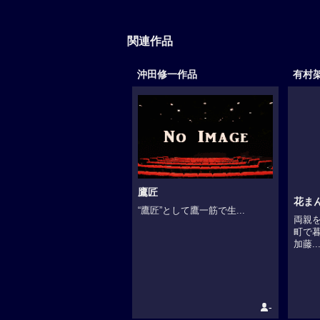
関連作品
沖田修一作品
有村
鷹匠
花ま
“鷹匠”として鷹一筋で生...
両親
町で
加藤..
-