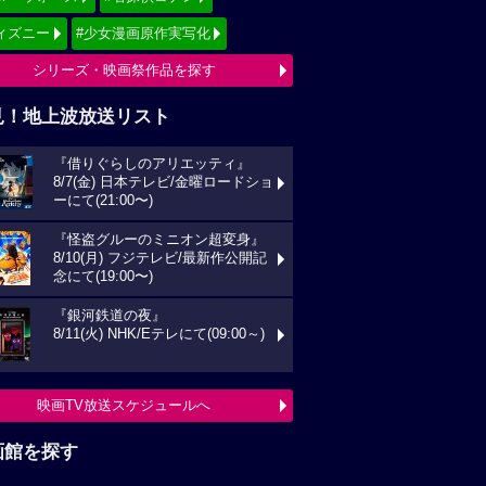
ィズニー
#少女漫画原作実写化
シリーズ・映画祭作品を探す
見！地上波放送リスト
『借りぐらしのアリエッティ』
8/7(金) 日本テレビ/金曜ロードショ
ーにて(21:00〜)
『怪盗グルーのミニオン超変身』
8/10(月) フジテレビ/最新作公開記
念にて(19:00〜)
『銀河鉄道の夜』
8/11(火) NHK/Eテレにて(09:00～)
映画TV放送スケジュールへ
画館を探す