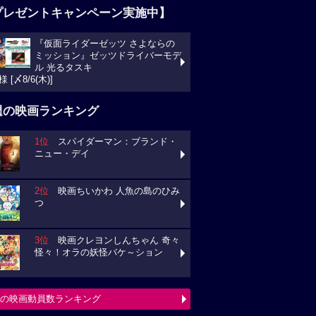
プレゼントキャンペーン実施中】
『仮面ライダーゼッツ さよならの
ミッション』ゼッツドライバーモデ
ル 光るタスキ
様 [〆8/6(木)]
週の映画ランキング
1位
スパイダーマン：ブランド・
ニュー・デイ
2位
映画ちいかわ 人魚の島のひみ
つ
3位
映画クレヨンしんちゃん 奇々
怪々！オラの妖怪バケ～ション
の映画動員数ランキング