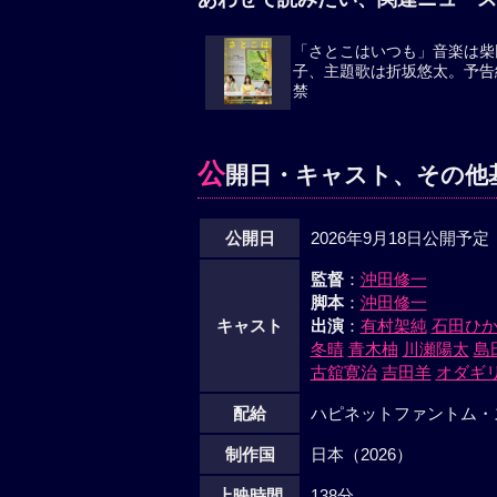
「さとこはいつも」音楽は柴
子、主題歌は折坂悠太。予告
禁
公
開日・キャスト、その他
公開日
2026年9月18日公開予定
監督
：
沖田修一
脚本
：
沖田修一
キャスト
出演
：
有村架純
石田ひ
冬晴
青木柚
川瀬陽太
島
古舘寛治
吉田羊
オダギ
配給
ハピネットファントム・
制作国
日本（2026）
上映時間
138分