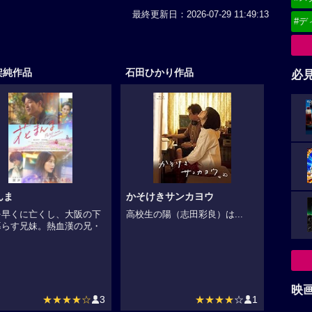
最終更新日：2026-07-29 11:49:13
#デ
架純作品
石田ひかり作品
必
んま
かそけきサンカヨウ
を早くに亡くし、大阪の下
高校生の陽（志田彩良）は...
暮らす兄妹。熱血漢の兄・
.
映
★★★★☆
3
★★★★
☆
1