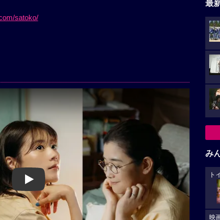
最
.com/satoko/
み
ト
Play
映