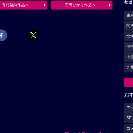
都道
有村架純作品へ
石田ひかり作品へ
東
関
北
甲
中
九
お
ア
SF
コ