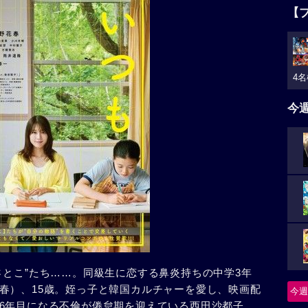
【
4名
今
さとこ”たち……。同級生に恋する鼻炎持ちの中学3年
春）、15歳。姪っ子と韓国カルチャーを愛し、映画配
今週
6年目になる不倫が倦怠期を迎えている西田沙都子