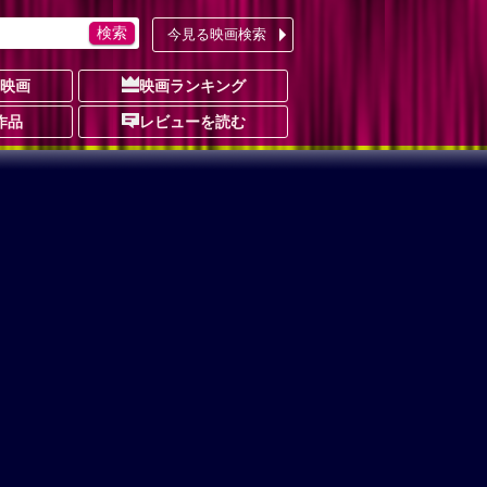
今見る映画検索
の映画
映画ランキング
作品
レビューを読む