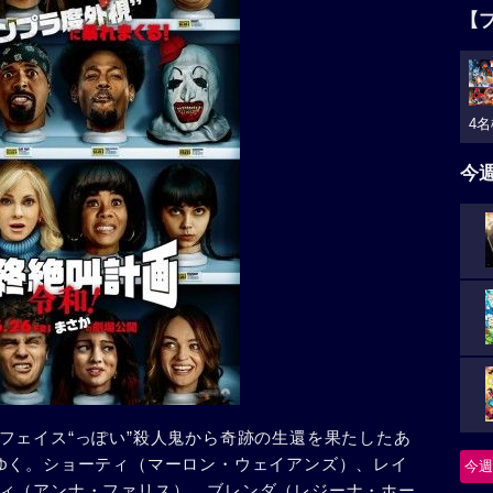
【
4名
今
フェイス“っぽい”殺人鬼から奇跡の生還を果たしたあ
ゆく。ショーティ（マーロン・ウェイアンズ）、レイ
今週
ィ（アンナ・ファリス）、ブレンダ（レジーナ・ホー