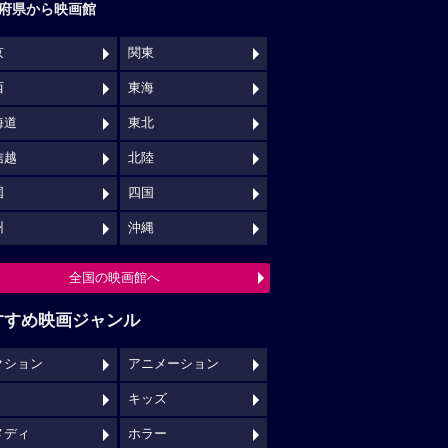
府県から映画館
京
関東
西
東海
海道
東北
信越
北陸
国
四国
州
沖縄
全国の映画館へ
すすめ映画ジャンル
クション
アニメーション
キッズ
メディ
ホラー