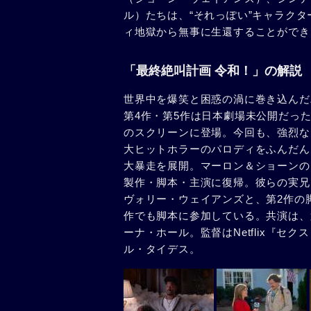
ル）たちは、“それっぽい”キャラク
ィ地獄から無事に生還することができ
「最終絶叫計画 令和！」の解説
世界中を爆笑と困惑の渦に巻き込んだ
第4作・第5作は日本劇場未公開だった
のスクリーンに登場。今回も、強烈な
大ヒットホラーのパロディをふんだん
大暴走を展開。マーロン＆ショーンの
製作・脚本・主演に復帰。彼らの実兄
ヴォリー・ウェイアンズと、第2作の
作でも脚本に参加している。共演は、
ーナ・ホール。監督はNetflix『
ル・タイデス。