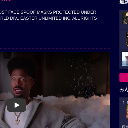
最
HOST FACE SPOOF MASKS PROTECTED UNDER
D DIV., EASTER UNLIMITED INC. ALL RIGHTS
み
ト
Play
映