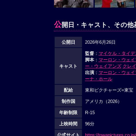
公
開日・キャスト、その他
公開日
2026年6月26日
監督
：
マイケル・タイデ
脚本
：
マーロン・ウェイ
キャスト
ー・ウェイアンズ
クレ
出演
：
マーロン・ウェイ
ーナ・ホール
配給
東和ピクチャーズ=東宝
制作国
アメリカ（2026）
年齢制限
R-15
上映時間
96分
公式サイト
https://towapictures.co.jp