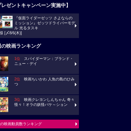
プレゼントキャンペーン実施中】
『仮面ライダーゼッツ さよならの
ミッション』ゼッツドライバーモデ
ル 光るタスキ
様 [〆8/6(木)]
週の映画ランキング
1位
スパイダーマン：ブランド・
ニュー・デイ
2位
映画ちいかわ 人魚の島のひみ
つ
3位
映画クレヨンしんちゃん 奇々
怪々！オラの妖怪バケ～ション
の映画動員数ランキング