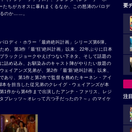
要
ターたちがカオスに暴れまくるなか、この怒涛のパロデ
るのか……。
パロディ・ホラー「最終絶叫計画」シリーズ第6弾。
ため、第3作「最‘狂’絶叫計画」以来、22年ぶりに日本
ブラックジョークやえげつない下ネタ、そして話題の
に詰め込み、お馴染みのキャスト陣がやりたい放題の
ウェイアンズ兄弟が、第2作「最‘新’絶叫計画」以来、
であり、第1作と第2作で監督を務めたキーネン・アイ
脚本を担当した従兄弟のクレイグ・ウェイアンズが本
第1作から第4作まで出演したアンナ・ファリス、レジ
注
セクスタプレッツ～オレって六つ子だったの？～』のマイケ