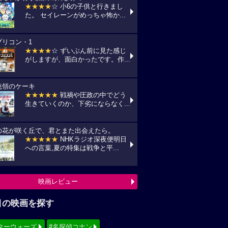
★★★★
☆ 小6の子供と行きまし
た。 セイレーンがめっちゃ怖か...
プリコン・1
★★★★
☆ ずいぶん前に見た感じ
がしますが、面白かったです。作...
統領のケーキ
★★★★★
戦禍や圧政の中でどう
生きていくのか、下劣にならなく...
の花が咲く丘で、君とまた出会えたら。
★★★★★
NHKラジオ深夜便明日
への言葉,夏の特集は戦争と平...
映画レビュー
目の映画を探す
ターウォーズ
#名探偵コナン