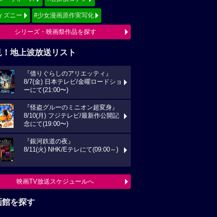
ィズニー
#少女漫画原作実写化
シリーズ・映画祭作品を探す
見！地上波放送リスト
『借りぐらしのアリエッティ』
8/7(金) 日本テレビ/金曜ロードショ
ーにて(21:00〜)
『怪盗グルーのミニオン超変身』
8/10(月) フジテレビ/最新作公開記
念にて(19:00〜)
『銀河鉄道の夜』
8/11(火) NHK/Eテレにて(09:00～)
映画TV放送スケジュールへ
画館を探す