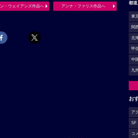
都道
ン・ウェイアンズ作品へ
アンナ・ファリス作品へ
東
関
北
甲
中
九
お
ア
SF
コ