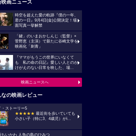
新映画ニュース
時空を超えた愛の軌跡『僕の一年、
君の一日』9月4日(金)公開決定！場
面写真一挙解禁
「鍵」のいまおかしんじ（監督）×
菅野恵（主演）で新たに谷崎文学を
映画化「刺青」
『ママがもうこの世界にいなくて
も 私の命の日記』愛しい人とのか
けがえのない日常を映した、場...
映画ニュースへ
んなの映画レビュー
イ・ストーリー5
★★★★★
最近街を歩いていても
小さい子（特に3、4歳児）がi...
画ちいかわ 人魚の島のひみつ