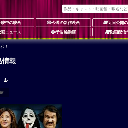
上映中の映画
今週の新作映画
近日公開
映画ニュース
予告編動画
動画配信
令和！
品情報
-
信