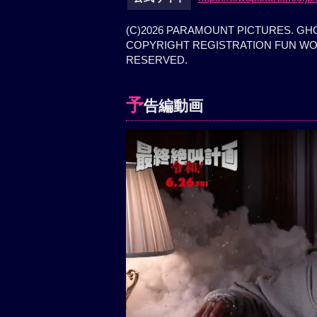
(C)2026 PARAMOUNT PICTURES. G
COPYRIGHT REGISTRATION FUN WORL
RESERVED.
予
告編動画