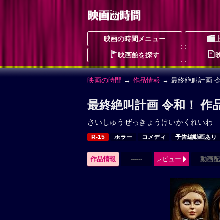
映画の時間メニュー
映画館を探す
映画の時間
→
作品情報
→ 最終絶叫計画 
最終絶叫計画 令和！ 作
さいしゅうぜっきょうけいかくれいわ
R-15
ホラー
コメディ
予告編動画あり
作品情報
------
レビュー
動画配