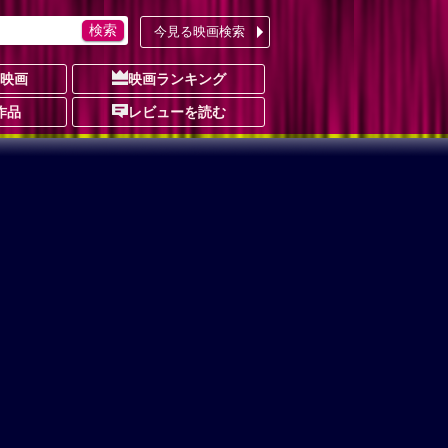
今見る映画検索
の映画
映画ランキング
作品
レビューを読む