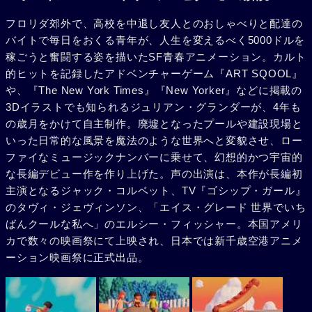
フロリダ郊外で、高校を中退し友人とのおしゃべりと配達の
バイトで毎日をおくる青年が、人生を変えるべく5000ドルを
稼ごうと奮闘する姿を描いたSF青春アニメーション。カルト
的ヒットを記録したアドベンチャーゲーム『ART SQOOL』
や、『The New York Times』『New Yorker』などに掲載の
3Dイラストでも知られるジュリアン・グランダーが、4年も
の歳月をかけて自主制作。廃墟となったプールや建設現場と
いった日常的な風景を魔法のような世界へと変貌させ、ロー
ファイなミュージックナンバーに乗せて、幻想的かつ宇宙的
な長編デビュー作を作り上げた。声の出演は、本作が長編初
主演となるジャック・コルベット、TV『ゴシップ・ガール』
のタヴィ・ジェヴィンソン、「エイス・グレード 世界でいち
ばんクールな私へ」のエルシー・フィッシャー。本国アメリ
カで数々の映画祭にて上映され、日本では新千歳空港アニメ
ーション映画祭に正式出品。