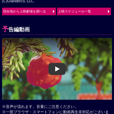
(C)Glanderco, LLC.
現在地から上映劇場を調べる
上映スケジュール一覧
予
告編動画
Play
※音声が流れます。音量にご注意ください。
※一部ブラウザ・スマートフォンに動画再生非対応がございま