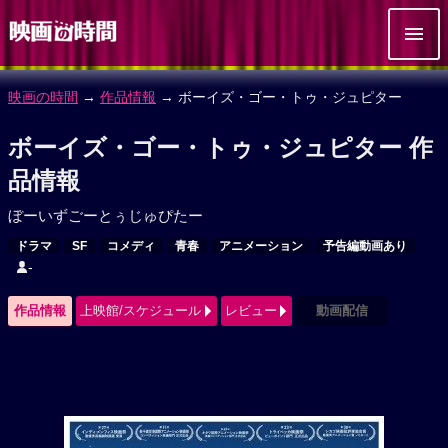
映画の時間
→
作品情報
→ ボーイズ・ゴー・トゥ・ジュピター
ボーイズ・ゴー・トゥ・ジュピター 作
品情報
ぼーいずごーとぅじゅぴたー
ドラマ
SF
コメディ
青春
アニメーション
予告編動画あり
-
作品情報
上映館/スケジュール
レビュー
動画配信