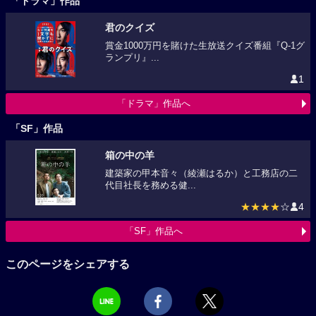
「ドラマ」作品
君のクイズ
賞金1000万円を賭けた生放送クイズ番組『Q-1グ
ランプリ』...
1
「ドラマ」作品へ
「SF」作品
箱の中の羊
建築家の甲本音々（綾瀬はるか）と工務店の二
代目社長を務める健...
★★★★
☆
4
「SF」作品へ
このページをシェアする