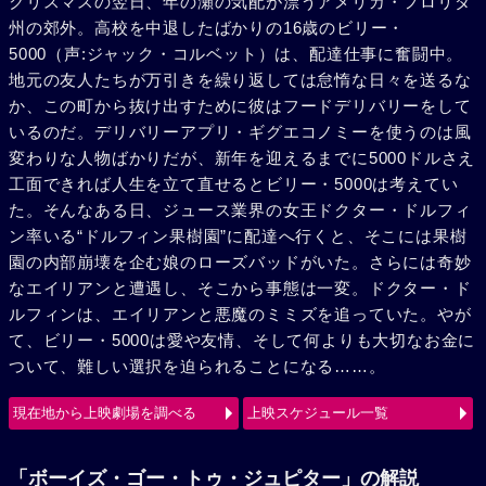
クリスマスの翌日、年の瀬の気配が漂うアメリカ・フロリダ
州の郊外。高校を中退したばかりの16歳のビリー・
5000（声:ジャック・コルベット）は、配達仕事に奮闘中。
地元の友人たちが万引きを繰り返しては怠惰な日々を送るな
か、この町から抜け出すために彼はフードデリバリーをして
いるのだ。デリバリーアプリ・ギグエコノミーを使うのは風
変わりな人物ばかりだが、新年を迎えるまでに5000ドルさえ
工面できれば人生を立て直せるとビリー・5000は考えてい
た。そんなある日、ジュース業界の女王ドクター・ドルフィ
ン率いる“ドルフィン果樹園”に配達へ行くと、そこには果樹
園の内部崩壊を企む娘のローズバッドがいた。さらには奇妙
なエイリアンと遭遇し、そこから事態は一変。ドクター・ド
ルフィンは、エイリアンと悪魔のミミズを追っていた。やが
て、ビリー・5000は愛や友情、そして何よりも大切なお金に
ついて、難しい選択を迫られることになる……。
現在地から上映劇場を調べる
上映スケジュール一覧
「ボーイズ・ゴー・トゥ・ジュピター」の解説