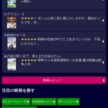
ゃ怖か...
カプリコン・1
★★★★
☆ ずいぶん前に見た感じがしますが、面白かっ
たです。作...
大統領のケーキ
★★★★★
戦禍や圧政の中でどう生きていくのか、下劣
にならなく...
あの花が咲く丘で、君とまた出会えたら。
★★★★★
NHKラジオ深夜便明日への言葉,夏の特集は戦
争と平...
映画レビュー
注目の映画を探す
#スターウォーズ
#名探偵コナン
#ディズニー