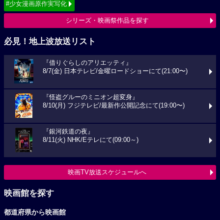
#少女漫画原作実写化
シリーズ・映画祭作品を探す
必見！地上波放送リスト
『借りぐらしのアリエッティ』
8/7(金) 日本テレビ/金曜ロードショーにて(21:00〜)
『怪盗グルーのミニオン超変身』
8/10(月) フジテレビ/最新作公開記念にて(19:00〜)
『銀河鉄道の夜』
8/11(火) NHK/Eテレにて(09:00～)
映画TV放送スケジュールへ
映画館を探す
都道府県から映画館