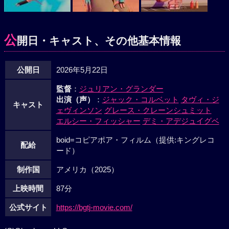
公
開日・キャスト、その他基本情報
公開日
2026年5月22日
監督
：
ジュリアン・グランダー
出演（声）
：
ジャック・コルベット
タヴィ・ジ
キャスト
ェヴィンソン
グレース・クレーンシュミット
エルシー・フィッシャー
デミ・アデジュイグベ
boid=コピアポア・フィルム（提供:キングレコ
配給
ード）
制作国
アメリカ（2025）
上映時間
87分
公式サイト
https://bgtj-movie.com/