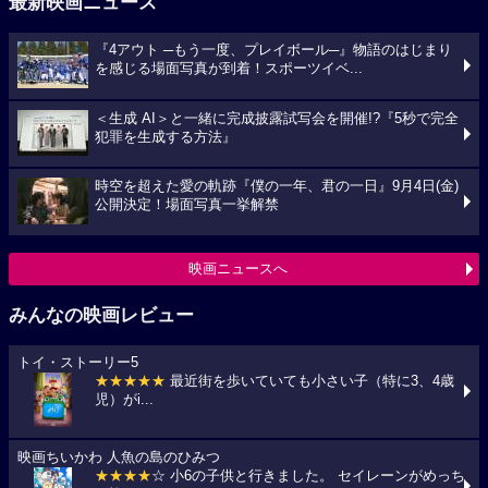
最新映画ニュース
『4アウト ─もう一度、プレイボール─』物語のはじまり
を感じる場面写真が到着！スポーツイベ...
＜生成 AI＞と一緒に完成披露試写会を開催!?『5秒で完全
犯罪を生成する方法』
時空を超えた愛の軌跡『僕の一年、君の一日』9月4日(金)
公開決定！場面写真一挙解禁
映画ニュースへ
みんなの映画レビュー
トイ・ストーリー5
★★★★★
最近街を歩いていても小さい子（特に3、4歳
児）がi...
映画ちいかわ 人魚の島のひみつ
★★★★
☆ 小6の子供と行きました。 セイレーンがめっち