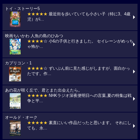
トイ・ストーリー5
★★★★★
最近街を歩いていても小さい子（特に3、4歳
児）がi...
映画ちいかわ 人魚の島のひみつ
★★★★
☆ 小6の子供と行きました。 セイレーンがめっち
ゃ怖か...
カプリコン・1
★★★★
☆ ずいぶん前に見た感じがしますが、面白かっ
たです。作...
あの花が咲く丘で、君とまた出会えたら。
★★★★★
NHKラジオ深夜便明日への言葉,夏の特集は戦
争と平...
オールド・オーク
★★★★★
素直にいい作品だったと思います。 それにし
ても、永...