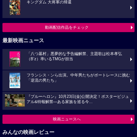
キングダム 大将軍の帰還
動画配信作品をチェック
最新映画ニュース
「八つ墓村」悪夢的な予告編解禁、主題歌は松本孝弘
（B’z）率いるTMGが担当
フランシス・ンら出演。中年男たちがボートレースに挑む
「逆流の男たち」
『ブルーヘロン』10月23日(金)公開決定！ポスタービジュ
アル&特報解禁―ある家族を巡る今...
映画ニュースへ
みんなの映画レビュー