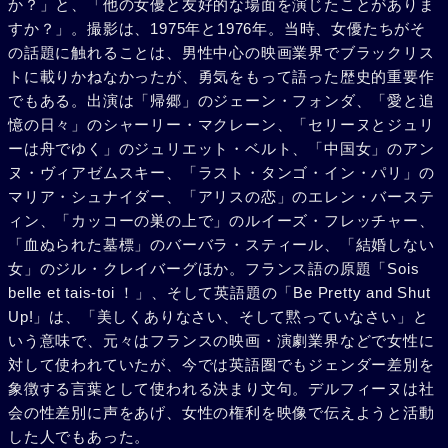
か？」と、「他の女優と友好的な場面を演じたことがありま
すか？」。撮影は、1975年と1976年。当時、女優たちがそ
の話題に触れることは、男性中心の映画業界でブラックリス
トに載りかねなかったが、勇気をもって語った歴史的重要作
でもある。出演は「帰郷」のジェーン・フォンダ、「愛と追
憶の日々」のシャーリー・マクレーン、「セリーヌとジュリ
ーは舟でゆく」のジュリエット・ベルト、「中国女」のアン
ヌ・ヴィアゼムスキー、「ラスト・タンゴ・イン・パリ」の
マリア・シュナイダー、「アリスの恋」のエレン・バーステ
ィン、「カッコーの巣の上で」のルイーズ・フレッチャー、
「血ぬられた墓標」のバーバラ・スティール、「結婚しない
女」のジル・クレイバーグほか。フランス語の原題「Sois
belle et tais-toi ！」、そして英語題の「Be Pretty and Shut
Up!」は、「美しくありなさい、そして黙っていなさい」と
いう意味で、元々はフランスの映画・演劇業界などで女性に
対して使われていたが、今では英語圏でもジェンダー差別を
象徴する言葉として使われる決まり文句。デルフィーヌは社
会の性差別に声をあげ、女性の権利を映像で伝えようと活動
した人でもあった。