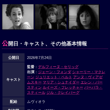
公
開日・キャスト、その他基本情報
公開日
2026年7月24日
監督
：
デルフィーヌ・セリッグ
出演
：
ジェーン・フォンダ
シャーリー・マクレ
ーン
ジュリエット・ベルト
アンヌ・ヴィアゼ
キャスト
ムスキー
マリア・シュナイダー
エレン・バー
スティン
ルイーズ・フレッチャー
バーバラ・
スティール
ジル・クレイバーグ
配給
ムヴィオラ