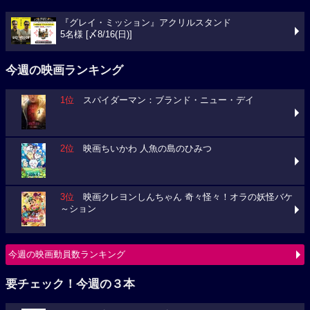
『グレイ・ミッション』アクリルスタンド
5名様 [〆8/16(日)]
今週の映画ランキング
1位
スパイダーマン：ブランド・ニュー・デイ
2位
映画ちいかわ 人魚の島のひみつ
3位
映画クレヨンしんちゃん 奇々怪々！オラの妖怪バケ
～ション
今週の映画動員数ランキング
要チェック！今週の３本