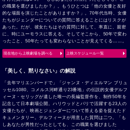
の職業を選びましたか？」。もうひとつは「他の女優と友好
的な場面を演じたことがありますか？」。70年代当時、女優
たちがジェンダーについての質問に答えることにはリスクが
あった。だが、彼女たちはその質問に対して、率直に、親密
に、時にユーモラスに答える。そしてそこから、50年で変わ
ったこと、50年たっても変わらないことが見えてくる……。
現在地から上映劇場を調べる
上映スケジュール一覧
「美しく、黙りなさい」の解説
「去年マリエンバードで」「ジャンヌ・ディエルマン ブリュ
ッセル1080、コメルス河畔通り23番地」の伝説的女優デルフ
ィーヌ・セリッグが遺した唯一の長編監督作を、制作50年を
記念して日本劇場公開。ハリウッドとパリで活躍する23人の
女優たちが、映画とジェンダーについて答える姿を捉えたド
キュメンタリー。デルフィーヌが用意した質問は二つ。「も
しあなたが男性だったとしても、この職業を選びました