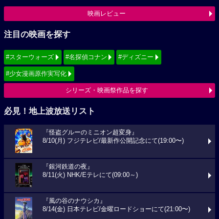
映画レビュー
注目の映画を探す
#スターウォーズ
#名探偵コナン
#ディズニー
#少女漫画原作実写化
シリーズ・映画祭作品を探す
必見！地上波放送リスト
『怪盗グルーのミニオン超変身』
8/10(月) フジテレビ/最新作公開記念にて(19:00〜)
『銀河鉄道の夜』
8/11(火) NHK/Eテレにて(09:00～)
『風の谷のナウシカ』
8/14(金) 日本テレビ/金曜ロードショーにて(21:00〜)