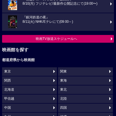
8/10(月) フジテレビ/最新作公開記念にて(19:00〜)
『銀河鉄道の夜』
8/11(火) NHK/Eテレにて(09:00～)
映画TV放送スケジュールへ
映画館を探す
都道府県から映画館
東京
関東
関西
東海
北海道
東北
甲信越
北陸
中国
四国