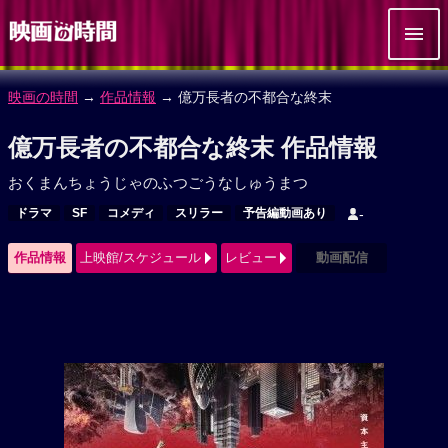
映画の時間
→
作品情報
→ 億万長者の不都合な終末
億万長者の不都合な終末 作品情報
おくまんちょうじゃのふつごうなしゅうまつ
ドラマ
SF
コメディ
スリラー
予告編動画あり
-
作品情報
上映館/スケジュール
レビュー
動画配信