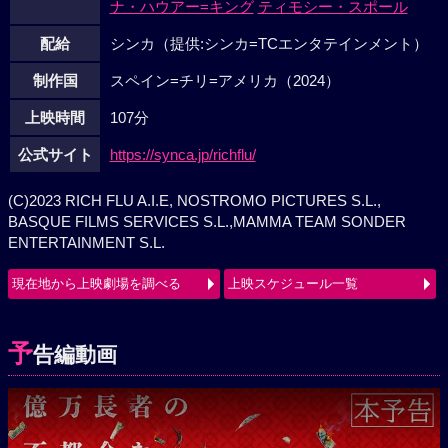
ナ・ハウアー=キング
ティモシー・スポール
配給
シンカ（提供:シンカ=TCエンタテインメント）
制作国
スペイン=チリ=アメリカ（2024）
上映時間
107分
公式サイト
https://synca.jp/richflu/
(C)2023 RICH FLU A.I.E, NOSTROMO PICTURES S.L.,
BASQUE FILMS SERVICES S.L.,MAMMA TEAM SONDER
ENTERTAINMENT S.L.
現在地から上映劇場を調べる
上映スケジュール一覧
予
告編動画