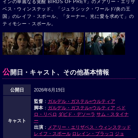
インの華麗なる覚醒 BIRDS OF PREY」のメアリー・エリザ
ベス・ウィンステッド、「ジュラシック・ワールド/炎の王
国」のレイフ・スポール、「ターナー、光に愛を求めて」の
ティモシー・スポール。
公
開日・キャスト、その他基本情報
公開日
2026年6月19日
監督
：
ガルデル・ガステル=ウルティア
脚本
：
ガルデル・ガステル=ウルティア
ペド
ロ・リベロ
ダビド・デソーラ
サム・スタイナ
キャスト
ー
出演
：
メアリー・エリザベス・ウィンステッド
レイフ・スポール
ロレイン・ブラッコ
ジョ