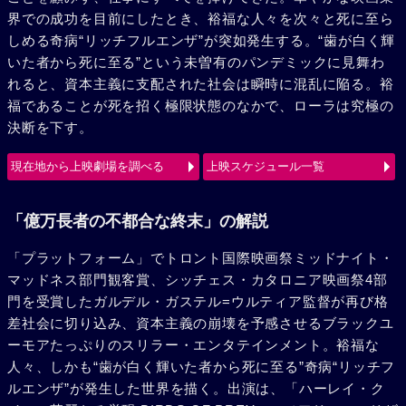
界での成功を目前にしたとき、裕福な人々を次々と死に至ら
しめる奇病“リッチフルエンザ”が突如発生する。“歯が白く輝
いた者から死に至る”という未曽有のパンデミックに見舞わ
れると、資本主義に支配された社会は瞬時に混乱に陥る。裕
福であることが死を招く極限状態のなかで、ローラは究極の
決断を下す。
現在地から上映劇場を調べる
上映スケジュール一覧
「億万長者の不都合な終末」の解説
「プラットフォーム」でトロント国際映画祭ミッドナイト・
マッドネス部門観客賞、シッチェス・カタロニア映画祭4部
門を受賞したガルデル・ガステル=ウルティア監督が再び格
差社会に切り込み、資本主義の崩壊を予感させるブラックユ
ーモアたっぷりのスリラー・エンタテインメント。裕福な
人々、しかも“歯が白く輝いた者から死に至る”奇病“リッチフ
ルエンザ”が発生した世界を描く。出演は、「ハーレイ・ク