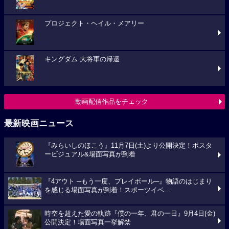
プロジェクト・ヘイル・メアリー
キングダム 大将軍の帰還
動画配信作品をチェック
最新映画ニュース
『みらいしのほこう』11月7日(土)より公開決定！ポスタ
ービジュアル&場面写真が到着
『4アウト ─もう一度、プレイボール─』物語のはじまり
を感じる場面写真が到着！スポーツイベ...
時空を超えた愛の軌跡『僕の一年、君の一日』9月4日(金)
公開決定！場面写真一挙解禁