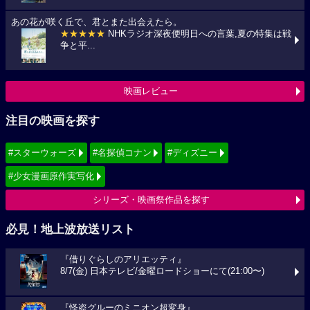
あの花が咲く丘で、君とまた出会えたら。
★★★★★
NHKラジオ深夜便明日への言葉,夏の特集は戦
争と平...
映画レビュー
注目の映画を探す
#スターウォーズ
#名探偵コナン
#ディズニー
#少女漫画原作実写化
シリーズ・映画祭作品を探す
必見！地上波放送リスト
『借りぐらしのアリエッティ』
8/7(金) 日本テレビ/金曜ロードショーにて(21:00〜)
『怪盗グルーのミニオン超変身』