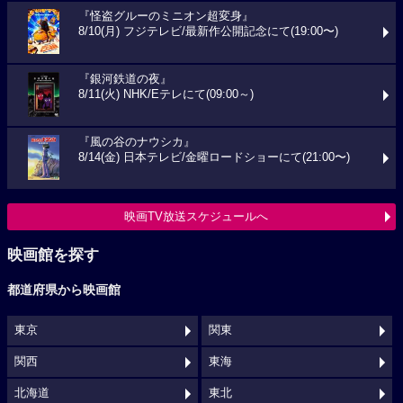
『怪盗グルーのミニオン超変身』
8/10(月) フジテレビ/最新作公開記念にて(19:00〜)
『銀河鉄道の夜』
8/11(火) NHK/Eテレにて(09:00～)
『風の谷のナウシカ』
8/14(金) 日本テレビ/金曜ロードショーにて(21:00〜)
映画TV放送スケジュールへ
映画館を探す
都道府県から映画館
東京
関東
関西
東海
北海道
東北