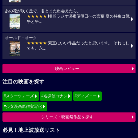
あの花が咲く丘で、君とまた出会えたら。
★★★★★
NHKラジオ深夜便明日への言葉,夏の特集は戦
争と平...
オールド・オーク
★★★★★
素直にいい作品だったと思います。 それにし
ても、永...
映画レビュー
注目の映画を探す
#スターウォーズ
#名探偵コナン
#ディズニー
#少女漫画原作実写化
シリーズ・映画祭作品を探す
必見！地上波放送リスト