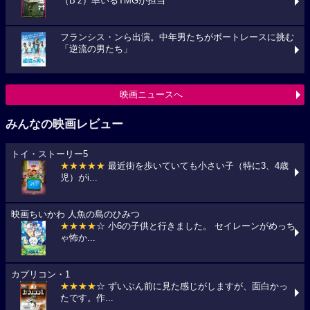
（B’z）率いるTMGが担当
フランシス・ンら出演。中年男たちがボートレースに挑む
「逆流の男たち」
映画ニュースへ
みんなの映画レビュー
トイ・ストーリー5
★★★★★
最近街を歩いていても小さい子（特に3、4歳
児）がi...
映画ちいかわ 人魚の島のひみつ
★★★★
☆ 小6の子供と行きました。 セイレーンがめっち
ゃ怖か...
カプリコン・1
★★★★
☆ ずいぶん前に見た感じがしますが、面白かっ
たです。作...