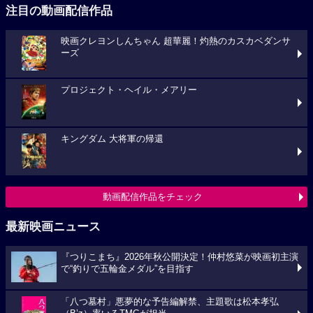
注目の動画配信作品
映画クレヨンしんちゃん 超華麗！灼熱のカスカベダンサ
ーズ
プロジェクト・ヘイル・メアリー
キングダム 大将軍の帰還
動画配信作品をチェック
最新映画ニュース
『つりこまち』2026年秋公開決定！仲村悠菜が映画初主演
で“釣りで五輪金メダル”を目指す
「八つ墓村」悪夢的な予告編解禁、主題歌は松本孝弘