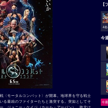
【
4名
今
戦〈モータルコンバット〉が開幕。地球界を守る戦士
いる最凶のファイターたちと激突する。突如としてそ
今週
ー、ジョニー・ケイジ（カール・アーバン）。敗北は