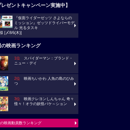
プレゼントキャンペーン実施中】
『仮面ライダーゼッツ さよならの
ミッション』ゼッツドライバーモデ
ル 光るタスキ
様 [〆8/6(木)]
週の映画ランキング
1位
スパイダーマン：ブランド・
ニュー・デイ
2位
映画ちいかわ 人魚の島のひみ
つ
3位
映画クレヨンしんちゃん 奇々
怪々！オラの妖怪バケ～ション
の映画動員数ランキング