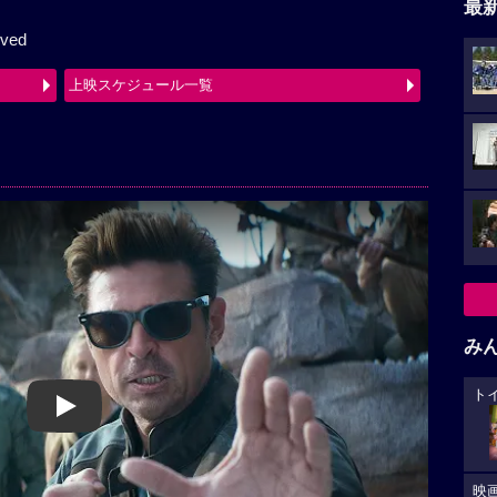
最
rved
上映スケジュール一覧
み
ト
Play
映