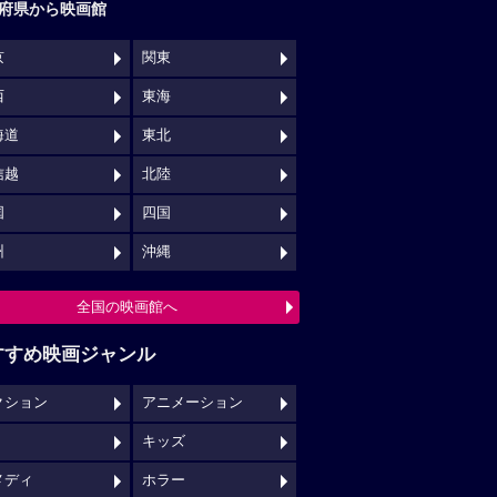
府県から映画館
京
関東
西
東海
海道
東北
信越
北陸
国
四国
州
沖縄
全国の映画館へ
すすめ映画ジャンル
クション
アニメーション
キッズ
メディ
ホラー