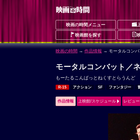
映画の時間メニュー
映画館を探す
映画の時間
→
作品情報
→ モータルコン
モータルコンバット／ネ
もーたるこんばっとねくすとらうんど
R-15
アクション
SF
ファンタジー
作品情報
上映館/スケジュール
レビュー