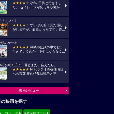
★★★★
☆ 小6の子供と行きまし
た。 セイレーンがめっちゃ怖か...
プリコン・1
★★★★
☆ ずいぶん前に見た感じ
がしますが、面白かったです。作...
統領のケーキ
★★★★★
戦禍や圧政の中でどう
生きていくのか、下劣にならなく...
の花が咲く丘で、君とまた出会えたら。
★★★★★
NHKラジオ深夜便明日
への言葉,夏の特集は戦争と平...
映画レビュー
目の映画を探す
ターウォーズ
#名探偵コナン