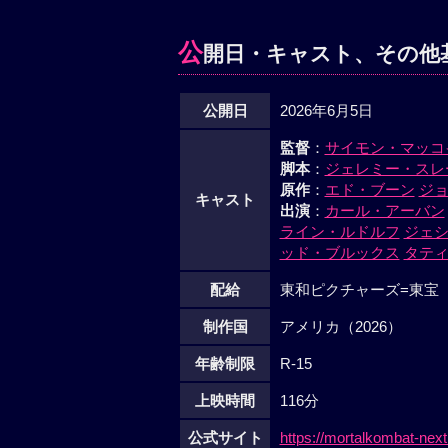
公
開日・キャスト、その他
公開日
2026年6月5日
監督
：
サイモン・マッコ
脚本
：
ジェレミー・スレ
原作
：
エド・ブーン
ジ
キャスト
出演
：
カール・アーバン
ライン・ルドルフ
ジェ
ッド・ブルックス
タテ
配給
東和ピクチャーズ=東宝
制作国
アメリカ（2026）
年齢制限
R-15
上映時間
116分
公式サイト
https://mortalkombat-next