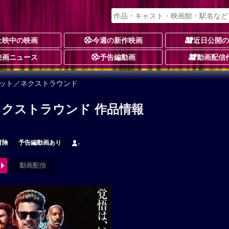
上映中の映画
今週の新作映画
近日公開
映画ニュース
予告編動画
動画配信
バット／ネクストラウンド
クストラウンド 作品情報
冒険
予告編動画あり
-
動画配信