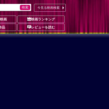
今見る映画検索
の映画
映画ランキング
作品
レビューを読む