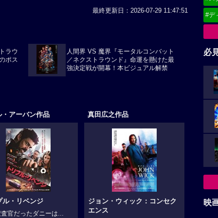
最終更新日：2026-07-29 11:47:51
#デ
必
トラウ
人間界 VS 魔界『モータルコンバット
のポス
／ネクストラウンド』命運を懸けた最
強決定戦が開幕！本ビジュアル解禁
ル・アーバン作品
真田広之作品
プル・リベンジ
ジョン・ウィック：コンセク
映
エンス
査官だったダニーは...