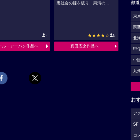
都道
裏社会の掟を破り、粛清の...
東
関
-
★★★★☆
5
北
ール・アーバン作品へ
真田広之作品へ
甲
中
九
お
ア
SF
コ