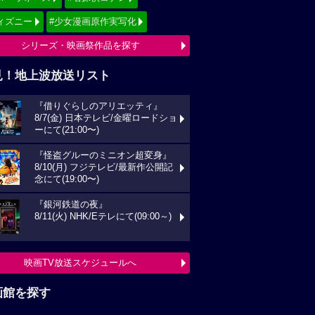
ィズニー
#少女漫画原作実写化
シリーズ・映画祭作品を探す
見！地上波放送リスト
『借りぐらしのアリエッティ』
8/7(金) 日本テレビ/金曜ロードショ
ーにて(21:00〜)
『怪盗グルーのミニオン超変身』
8/10(月) フジテレビ/最新作公開記
念にて(19:00〜)
『銀河鉄道の夜』
8/11(火) NHK/Eテレにて(09:00～)
映画TV放送スケジュールへ
画館を探す