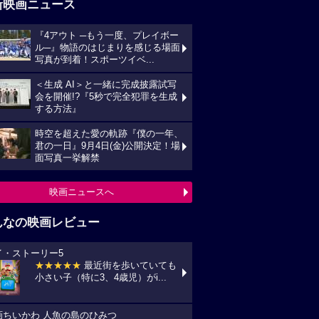
新映画ニュース
『4アウト ─もう一度、プレイボー
ル─』物語のはじまりを感じる場面
写真が到着！スポーツイベ...
＜生成 AI＞と一緒に完成披露試写
会を開催!?『5秒で完全犯罪を生成
する方法』
時空を超えた愛の軌跡『僕の一年、
君の一日』9月4日(金)公開決定！場
面写真一挙解禁
映画ニュースへ
んなの映画レビュー
イ・ストーリー5
★★★★★
最近街を歩いていても
小さい子（特に3、4歳児）がi...
画ちいかわ 人魚の島のひみつ