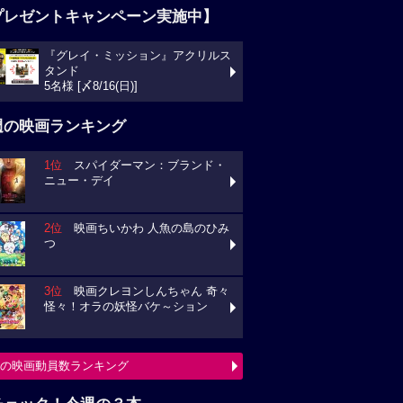
プレゼントキャンペーン実施中】
『グレイ・ミッション』アクリルス
タンド
5名様 [〆8/16(日)]
週の映画ランキング
1位
スパイダーマン：ブランド・
ニュー・デイ
2位
映画ちいかわ 人魚の島のひみ
つ
3位
映画クレヨンしんちゃん 奇々
怪々！オラの妖怪バケ～ション
の映画動員数ランキング