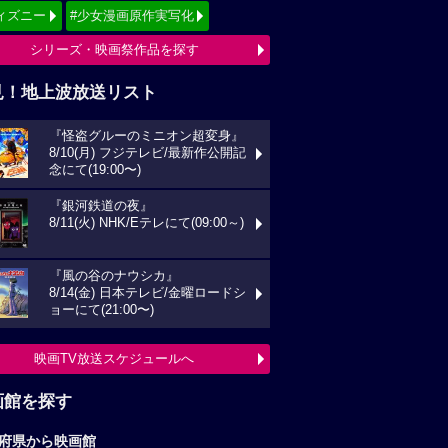
ィズニー
#少女漫画原作実写化
シリーズ・映画祭作品を探す
見！地上波放送リスト
『怪盗グルーのミニオン超変身』
8/10(月) フジテレビ/最新作公開記
念にて(19:00〜)
『銀河鉄道の夜』
8/11(火) NHK/Eテレにて(09:00～)
『風の谷のナウシカ』
8/14(金) 日本テレビ/金曜ロードシ
ョーにて(21:00〜)
映画TV放送スケジュールへ
画館を探す
府県から映画館