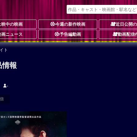
上映中の映画
今週の新作映画
近日公開
映画ニュース
予告編動画
動画配信
イト
品情報
-
信