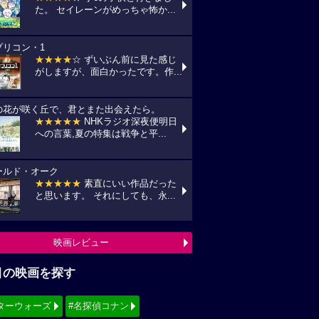
た。 セイレーンがめっちゃ怖か...
プリコン・1
★★★★
☆ ずいぶん前に見た感じ
がしますが、面白かったです。作...
の花が咲く丘で、君とまた出会えたら。
★★★★★
NHKラジオ深夜便明日
への言葉,夏の特集は戦争と平...
ールド・オーク
★★★★★
素直にいい作品だった
と思います。 それにしても、永...
映画レビュー
目の映画を探す
ターウォーズ
#名探偵コナン