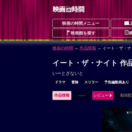
映画の時間メニュー
映画館を探す
映画の時間
→
作品情報
→ イート・ザ・ナ
イート・ザ・ナイト 作
いーとざないと
ドラマ
冒険
スリラー
予告編動画あり
作品情報
------
レビュー
動画配