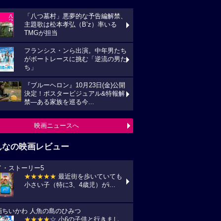
「八つ墓村」悪夢的な予告編解禁、
主題歌は松本孝弘（B’z）率いる
TMGが担当
フランシス・ンら出演。中年男たち
がボートレースに挑む「逆流の男た
ち」
『ブルーヘロン』10月23日(金)公開
決定！ポスタービジュアル&特報解
禁―ある家族を巡る今...
映画ニュースへ
んなの映画レビュー
イ・ストーリー5
★★★★★
最近街を歩いていても
小さい子（特に3、4歳児）がi...
画ちいかわ 人魚の島のひみつ
★★★★
☆ 小6の子供と行きまし