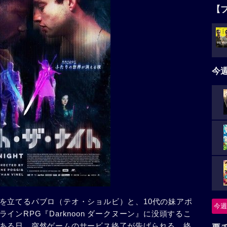
【
今
を立てるパブロ（テオ・ショルビ）と、10代の妹アポ
今週
ンRPG『Darknoon ダークヌーン』に没頭するこ
ある日、突然ゲームのサービス終了が告げられる。終