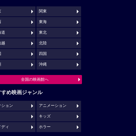
京
関東
西
東海
海道
東北
信越
北陸
国
四国
州
沖縄
全国の映画館へ
すすめ映画ジャンル
クション
アニメーション
キッズ
メディ
ホラー