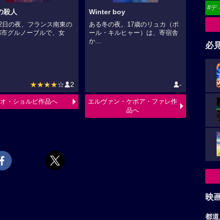
#デ
の殺人
Winter boy
12日の夜、フランス南東の
ある冬の夜。17歳のリュカ（ポ
都市グルノーブルで、女
ール・キルヒャー）は、寄宿舎
か...
必
★★★★
☆
2
-
オ・ショルビ作品へ
エルヴァン・ケポア・ファレ作
品へ
映
都道