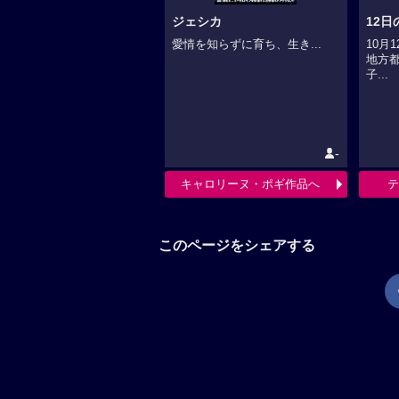
ジェシカ
12日
愛情を知らずに育ち、生き...
10月
地方
子...
-
キャロリーヌ・ポギ作品へ
テ
このページをシェアする