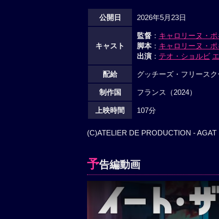
公開日
2026年5月23日
監督
：
キャロリーヌ・ポ
キャスト
脚本
：
キャロリーヌ・ポ
出演
：
テオ・ショルビ
配給
グッチーズ・フリースクー
制作国
フランス（2024）
上映時間
107分
(C)ATELIER DE PRODUCTION - AGAT F
予
告編動画