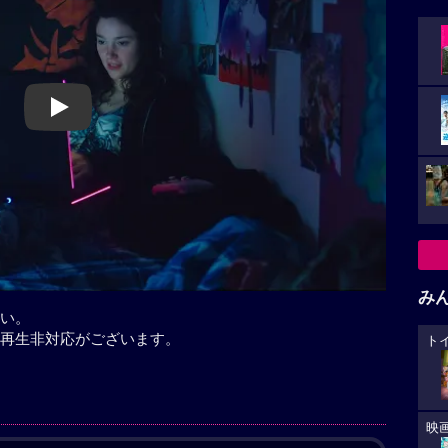
Play
み
い。
再生非対応がございます。
ト
映