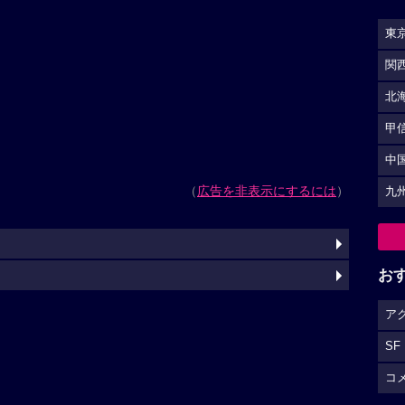
東
関
北
甲
中
（
広告を非表示にするには
）
九
お
ア
SF
コ