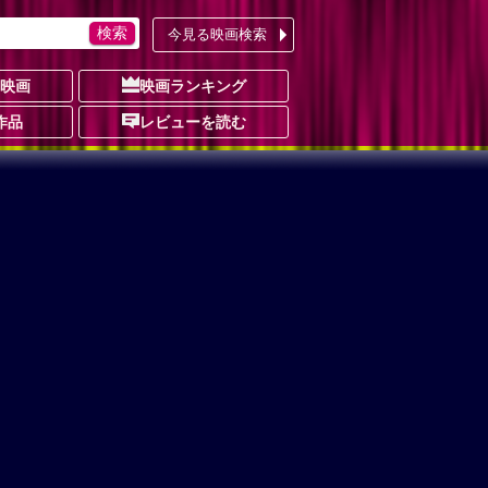
今見る映画検索
の映画
映画ランキング
作品
レビューを読む