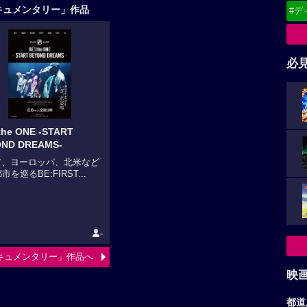
キュメンタリー」作品
#デ
必
he ONE -START
ND DREAMS-
ア、ヨーロッパ、北米など
市を巡るBE:FIRST...
-
キュメンタリー」作品へ
映
都道