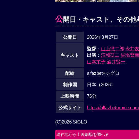
公
開日・キャスト、その他
公開日
2026年3月27日
監督
：
山上徹二郎
今井
キャスト
出演
：
清和研二
馬場繁
山本栄子
酒井賢一
配給
alfazbet=シグロ
制作国
日本（2026）
上映時間
76分
公式サイト
https://alfazbetmovie.com
(C)2026 SIGLO
現在地から上映劇場を調べる