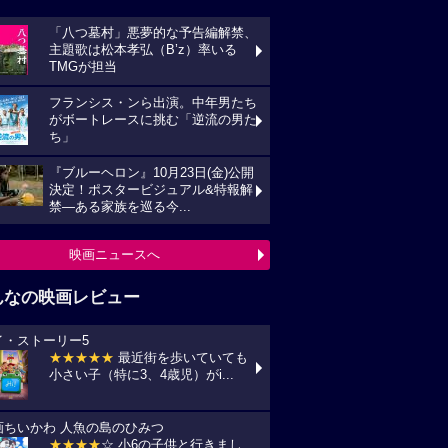
「八つ墓村」悪夢的な予告編解禁、
主題歌は松本孝弘（B’z）率いる
TMGが担当
フランシス・ンら出演。中年男たち
がボートレースに挑む「逆流の男た
ち」
『ブルーヘロン』10月23日(金)公開
決定！ポスタービジュアル&特報解
禁―ある家族を巡る今...
映画ニュースへ
んなの映画レビュー
イ・ストーリー5
★★★★★
最近街を歩いていても
小さい子（特に3、4歳児）がi...
画ちいかわ 人魚の島のひみつ
★★★★
☆ 小6の子供と行きまし