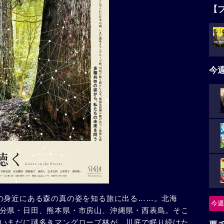
【
今
の身近にある森の真の姿を知る旅に出る……。北海
今週
分県・日田、熊本県・市房山、沖縄県・西表島。そこ
いまだに謎多きマングローブ林が、川底で眠り続けた