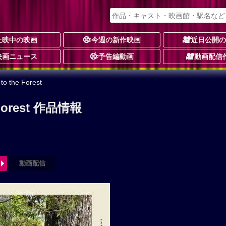
上映中の映画
今週の新作映画
近日公開
映画ニュース
予告編動画
動画配信
 the Forest
 Forest 作品情報
動画配信