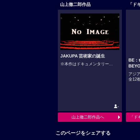
山上徹二郎作品
「ド
JAKUPA 芸術家の誕生
BE：t
※本作はドキュメンタリー...
BEYO
アジ
全12都
-
山上徹二郎作品へ
「ド
このページをシェアする