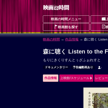
映画の時間メニュー
映画館を探す
映画の時間
→
作品情報
→ 森に聴く Listen to
森に聴く Listen to the
もりにきくりすんとぅざふぉれすと
ドキュメンタリー
予告編動画あり
-
作品情報
上映館/スケジュール
レビュー