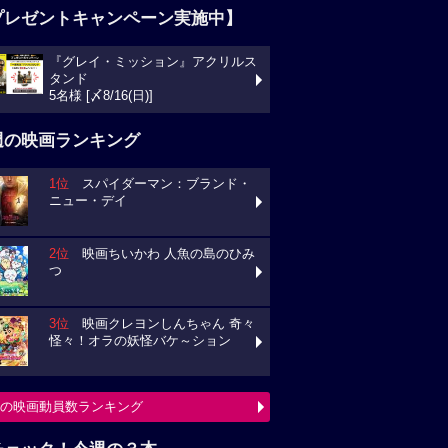
プレゼントキャンペーン実施中】
『グレイ・ミッション』アクリルス
タンド
5名様 [〆8/16(日)]
週の映画ランキング
1位
スパイダーマン：ブランド・
ニュー・デイ
2位
映画ちいかわ 人魚の島のひみ
つ
3位
映画クレヨンしんちゃん 奇々
怪々！オラの妖怪バケ～ション
の映画動員数ランキング