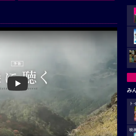
Play
み
ト
映