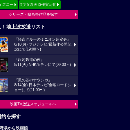
ィズニー
#少女漫画原作実写化
シリーズ・映画祭作品を探す
見！地上波放送リスト
『怪盗グルーのミニオン超変身』
8/10(月) フジテレビ/最新作公開記
念にて(19:00〜)
『銀河鉄道の夜』
8/11(火) NHK/Eテレにて(09:00～)
『風の谷のナウシカ』
8/14(金) 日本テレビ/金曜ロードシ
ョーにて(21:00〜)
映画TV放送スケジュールへ
画館を探す
府県から映画館