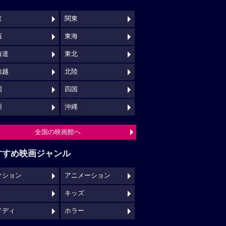
京
関東
西
東海
海道
東北
信越
北陸
国
四国
州
沖縄
全国の映画館へ
すすめ映画ジャンル
クション
アニメーション
キッズ
メディ
ホラー