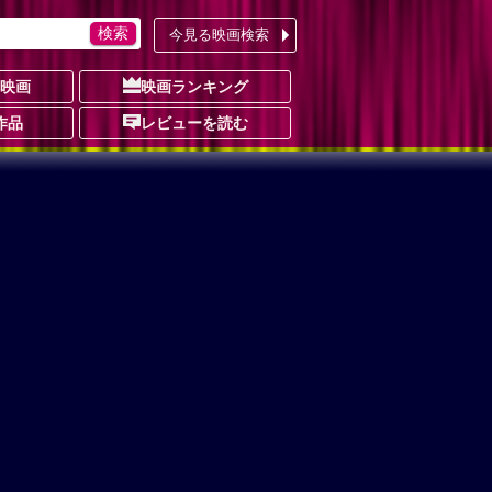
今見る映画検索
の映画
映画ランキング
作品
レビューを読む