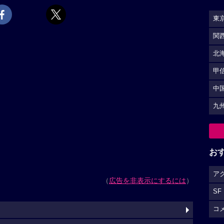
東
関
北
甲
中
九
お
ア
（
広告を非表示にするには
）
SF
コ