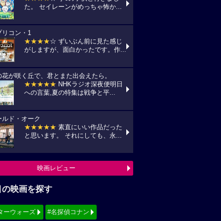
た。 セイレーンがめっちゃ怖か...
プリコン・1
★★★★
☆ ずいぶん前に見た感じ
がしますが、面白かったです。作...
の花が咲く丘で、君とまた出会えたら。
★★★★★
NHKラジオ深夜便明日
への言葉,夏の特集は戦争と平...
ールド・オーク
★★★★★
素直にいい作品だった
と思います。 それにしても、永...
映画レビュー
目の映画を探す
ターウォーズ
#名探偵コナン