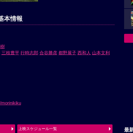
基本情報
友樹
幸
三枝豊平
行時志郎
合谷勝彦
都野展子
西和人
山本文利
/morinikiku
上映スケジュール一覧
最