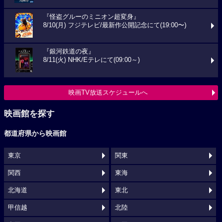
『怪盗グルーのミニオン超変身』
8/10(月) フジテレビ/最新作公開記念にて(19:00〜)
『銀河鉄道の夜』
8/11(火) NHK/Eテレにて(09:00～)
映画TV放送スケジュールへ
映画館を探す
都道府県から映画館
東京
関東
関西
東海
北海道
東北
甲信越
北陸