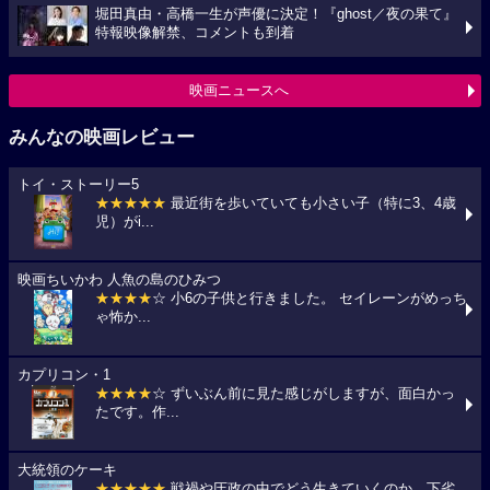
堀田真由・高橋一生が声優に決定！『ghost／夜の果て』
特報映像解禁、コメントも到着
映画ニュースへ
みんなの映画レビュー
トイ・ストーリー5
★★★★★
最近街を歩いていても小さい子（特に3、4歳
児）がi...
映画ちいかわ 人魚の島のひみつ
★★★★
☆ 小6の子供と行きました。 セイレーンがめっち
ゃ怖か...
カプリコン・1
★★★★
☆ ずいぶん前に見た感じがしますが、面白かっ
たです。作...
大統領のケーキ
★★★★★
戦禍や圧政の中でどう生きていくのか、下劣