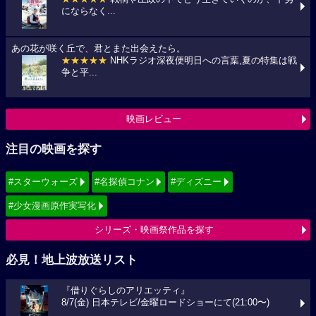
にならなく...
あの花が咲く丘で、君とまた出会えたら。
★★★★★
NHKラジオ深夜便明日への言葉,夏の特集は戦
争と平...
映画レビュー
注目の映画を探す
#スターウォーズ
#名探偵コナン
#ディズニー
#少女漫画原作実写化
シリーズ・映画祭作品を探す
必見！地上波放送リスト
『借りぐらしのアリエッティ』
8/7(金) 日本テレビ/金曜ロードショーにて(21:00〜)