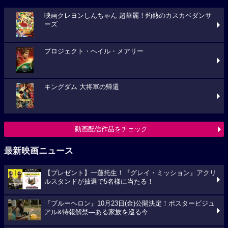
映画クレヨンしんちゃん 超華麗！灼熱のカスカベダンサ
ーズ
プロジェクト・ヘイル・メアリー
キングダム 大将軍の帰還
動画配信作品をチェック
最新映画ニュース
【プレゼント】一蓮托生！『グレイ・ミッション』アクリ
ルスタンドが抽選で5名様に当たる！
『ブルーヘロン』10月23日(金)公開決定！ポスタービジュ
アル&特報解禁―ある家族を巡る今...