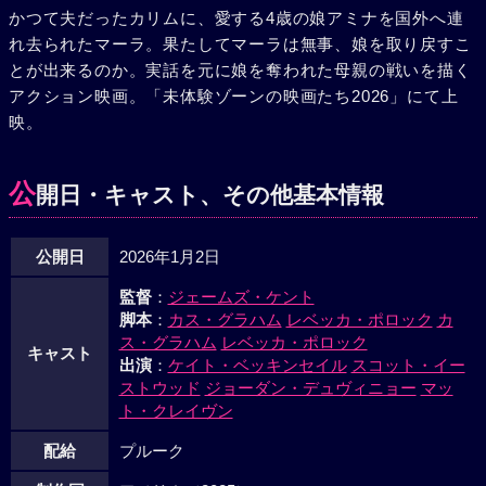
かつて夫だったカリムに、愛する4歳の娘アミナを国外へ連
れ去られたマーラ。果たしてマーラは無事、娘を取り戻すこ
とが出来るのか。実話を元に娘を奪われた母親の戦いを描く
アクション映画。「未体験ゾーンの映画たち2026」にて上
映。
公
開日・キャスト、その他基本情報
公開日
2026年1月2日
監督
：
ジェームズ・ケント
脚本
：
カス・グラハム
レベッカ・ポロック
カ
ス・グラハム
レベッカ・ポロック
キャスト
出演
：
ケイト・ベッキンセイル
スコット・イー
ストウッド
ジョーダン・デュヴィニョー
マッ
ト・クレイヴン
配給
プルーク