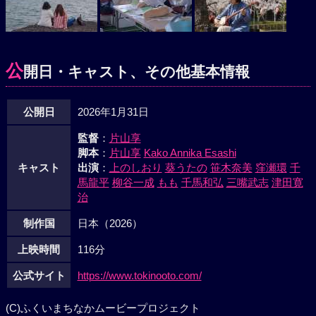
公
開日・キャスト、その他基本情報
公開日
2026年1月31日
監督
：
片山享
脚本
：
片山享
Kako Annika Esashi
キャスト
出演
：
上のしおり
葵うたの
笹木奈美
窪瀬環
千
馬龍平
柳谷一成
もも
千馬和弘
三嘴武志
津田寛
治
制作国
日本（2026）
上映時間
116分
公式サイト
https://www.tokinooto.com/
(C)ふくいまちなかムービープロジェクト