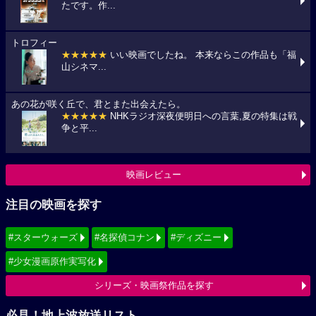
たです。作...
トロフィー
★★★★★
いい映画でしたね。 本来ならこの作品も「福
山シネマ...
あの花が咲く丘で、君とまた出会えたら。
★★★★★
NHKラジオ深夜便明日への言葉,夏の特集は戦
争と平...
映画レビュー
注目の映画を探す
#スターウォーズ
#名探偵コナン
#ディズニー
#少女漫画原作実写化
シリーズ・映画祭作品を探す
必見！地上波放送リスト