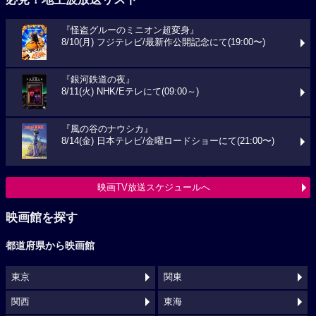
『怪盗グルーのミニオン超変身』
8/10(月) フジテレビ/最新作公開記念にて(19:00〜)
『銀河鉄道の夜』
8/11(火) NHK/Eテレにて(09:00～)
『風の谷のナウシカ』
8/14(金) 日本テレビ/金曜ロードショーにて(21:00〜)
映画TV放送スケジュールへ
映画館を探す
都道府県から映画館
東京
関東
関西
東海