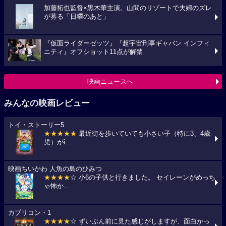
加藤拓也監督×黒木華主演。山間のリゾートで夫婦のズレ
が募る「日曜のあと」
『仮面ライダーゼッツ』『超宇宙刑事ギャバン インフィ
ニティ』オフショット11点が解禁
映画ニュースへ
みんなの映画レビュー
トイ・ストーリー5
★★★★★
最近街を歩いていても小さい子（特に3、4歳
児）がi...
映画ちいかわ 人魚の島のひみつ
★★★★
☆ 小6の子供と行きました。 セイレーンがめっち
ゃ怖か...
カプリコン・1
★★★★
☆ ずいぶん前に見た感じがしますが、面白かっ