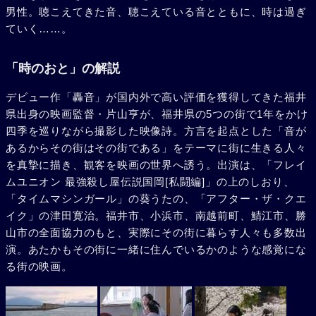
男性。聴こえてきた音、聴こえている音とともに、時は過ぎ
ていく……。
「時のおと」の解説
デビュー作「轟音」が国内外で高い評価を獲得してきた福井
県出身の映画監督・片山亨が、福井県の5つの街で1年をかけ
四季を巡りながら撮影した映像詩。方言を起点とした「音が
あるからその街はその街である」をテーマに街に生きる人々
を真摯に描き、観客を映画の世界へ誘う。出演は、「フレイ
ムユニオン 最強殺し屋伝説国岡[私闘編]」の上のしおり、
「タイムマシンガール」の葵うたの、「アフター・ザ・クエ
イク」の津田寛治。福井市、小浜市、南越前町、鯖江市、勝
山市の全面協力のもと、実際にその街に暮らす人々も多数出
演。あたかもその街に一緒に住んでいるかのような感覚にな
る街の映画。