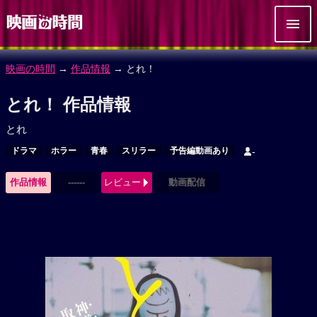
映画の時間
→
作品情報
→ とれ！
とれ！ 作品情報
とれ
ドラマ
ホラー
青春
スリラー
予告編動画あり
-
作品情報
------
レビュー
動画配信