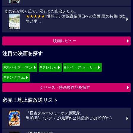
あの花が咲く丘で、君とまた出会えたら。
★★★★★
NHKラジオ深夜便明日への言葉,夏の特集は戦
争と平...
映画レビュー
注目の映画を探す
#スパイダーマン
#クレしん
#トイ・ストーリー
#キングダム
シリーズ・映画祭作品を探す
必見！地上波放送リスト
『怪盗グルーのミニオン超変身』
8/10(月) フジテレビ/最新作公開記念にて(19:00〜)