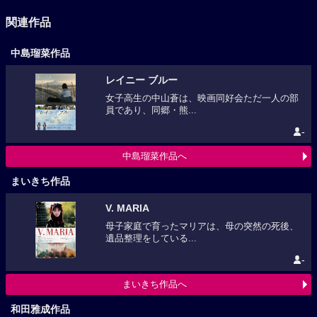
関連作品
中島瑠菜作品
レイニー ブルー
女子高生の中山蒼は、映画同好会ただ一人の部
員であり、同郷・熊...
-
中島瑠菜作品へ
まいきち作品
V. MARIA
母子家庭で育ったマリアは、母の突然の死後、
遺品整理をしている...
-
まいきち作品へ
和田雅成作品