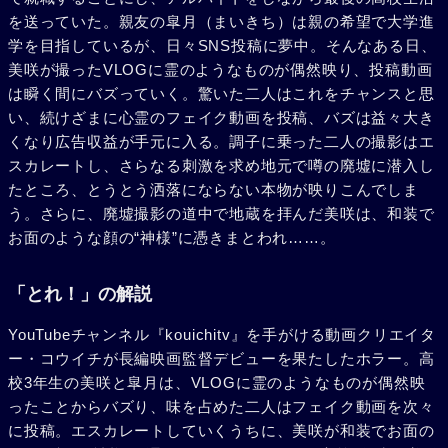
を送っていた。親友の皐月（まいきち）は親の希望で大学進
学を目指しているが、日々SNS投稿に夢中。そんなある日、
美咲が撮ったVLOGに霊のようなものが偶然映り、投稿動画
は瞬く間にバズっていく。驚いた二人はこれをチャンスと思
い、続けざまに心霊のフェイク動画を投稿、バズは益々大き
くなり広告収益が手元に入る。調子に乗った二人の撮影はエ
スカレートし、さらなる刺激を求め地元で噂の廃墟に潜入し
たところ、とうとう洒落にならない本物が映りこんでしま
う。さらに、廃墟撮影の道中で地蔵を拝んだ美咲は、和装で
お面のような顔の“神様”に憑きまとわれ……。
「とれ！」の解説
YouTubeチャンネル『kouichitv』を手がける動画クリエイタ
ー・コウイチが長編映画監督デビューを果たしたホラー。高
校3年生の美咲と皐月は、VLOGに霊のようなものが偶然映
ったことからバズり、味を占めた二人はフェイク動画を次々
に投稿。エスカレートしていくうちに、美咲が和装でお面の