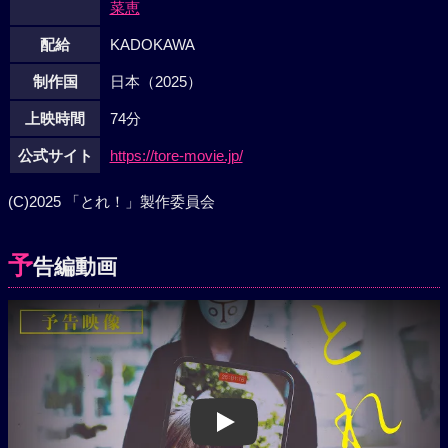
菜恵
配給
KADOKAWA
制作国
日本（2025）
上映時間
74分
公式サイト
https://tore-movie.jp/
(C)2025 「とれ！」製作委員会
予
告編動画
Play