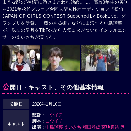
ような顔の“神様”に憑きまとわれ始め……。高校3年生の美咲
を2021年松竹グループ合同大型女性オーディション『松竹
JAPAN GP GIRLS CONTEST Supported by BookLive』グ
ランプリを受賞、「蔵のある街」などに出演する中島瑠菜
が、親友の皐月をTikTokから人気に火がついたインフルエン
サーのまいきちが演じる。
公
開日・キャスト、その他基本情報
公開日
2026年1月16日
監督
：
コウイチ
脚本
：
コウイチ
キャスト
出演
：
中島瑠菜
まいきち
和田雅成
宮地真緒
奥