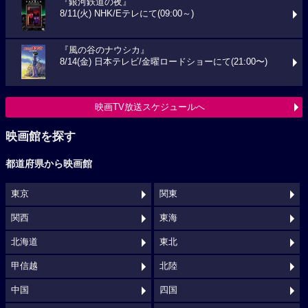
『銀河鉄道の夜』
8/11(火) NHK/Eテレにて(09:00～)
『風の谷のナウシカ』
8/14(金) 日本テレビ/金曜ロードショーにて(21:00〜)
映画TV放送スケジュールへ
映画館を探す
都道府県から映画館
東京
関東
関西
東海
北海道
東北
甲信越
北陸
中国
四国