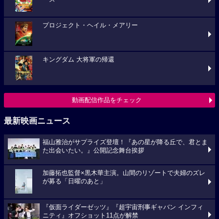
プロジェクト・ヘイル・メアリー
キングダム 大将軍の帰還
動画配信作品をチェック
最新映画ニュース
福山雅治がサプライズ登壇！『あの星が降る丘で、君とま
た出会いたい。』公開記念舞台挨拶
加藤拓也監督×黒木華主演。山間のリゾートで夫婦のズレ
が募る「日曜のあと」
『仮面ライダーゼッツ』『超宇宙刑事ギャバン インフィ
ニティ』オフショット11点が解禁