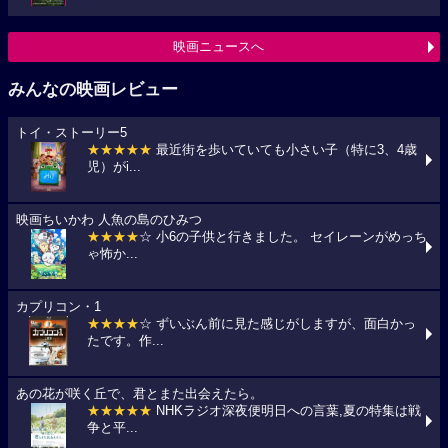
映画ニュースへ
みんなの映画レビュー
トイ・ストーリー5
★★★★★
最近街を歩いていても小さい子（特に3、4歳
児）がi...
映画ちいかわ 人魚の島のひみつ
★★★★
☆ 小6の子供と行きました。 セイレーンがめっち
ゃ怖か...
カプリコン・1
★★★★
☆ ずいぶん前に見た感じがしますが、面白かっ
たです。作...
あの花が咲く丘で、君とまた出会えたら。
★★★★★
NHKラジオ深夜便明日への言葉,夏の特集は戦
争と平...