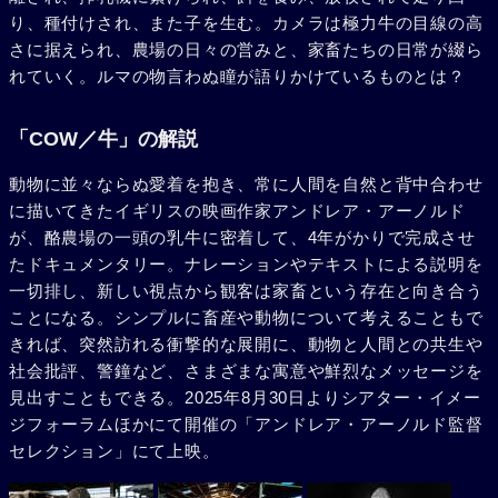
り、種付けされ、また子を生む。カメラは極力牛の目線の高
さに据えられ、農場の日々の営みと、家畜たちの日常が綴ら
れていく。ルマの物言わぬ瞳が語りかけているものとは？
「COW／牛」の解説
動物に並々ならぬ愛着を抱き、常に人間を自然と背中合わせ
に描いてきたイギリスの映画作家アンドレア・アーノルド
が、酪農場の一頭の乳牛に密着して、4年がかりで完成させ
たドキュメンタリー。ナレーションやテキストによる説明を
一切排し、新しい視点から観客は家畜という存在と向き合う
ことになる。シンプルに畜産や動物について考えることもで
きれば、突然訪れる衝撃的な展開に、動物と人間との共生や
社会批評、警鐘など、さまざまな寓意や鮮烈なメッセージを
見出すこともできる。2025年8月30日よりシアター・イメー
ジフォーラムほかにて開催の「アンドレア・アーノルド監督
セレクション」にて上映。