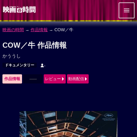
映画の時間
→
作品情報
→ COW／牛
COW／牛 作品情報
かううし
ドキュメンタリー
-
作品情報
------
レビュー
動画配信