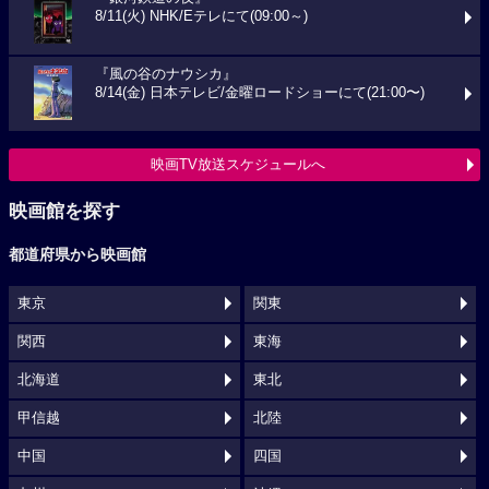
8/11(火) NHK/Eテレにて(09:00～)
『風の谷のナウシカ』
8/14(金) 日本テレビ/金曜ロードショーにて(21:00〜)
映画TV放送スケジュールへ
映画館を探す
都道府県から映画館
東京
関東
関西
東海
北海道
東北
甲信越
北陸
中国
四国