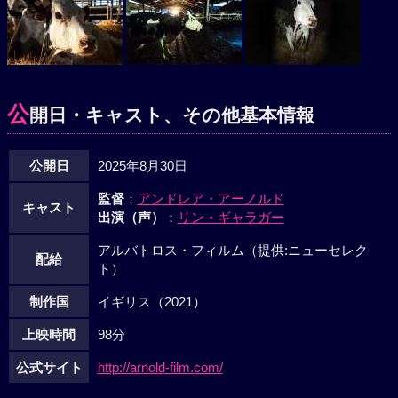
公
開日・キャスト、その他基本情報
公開日
2025年8月30日
監督
：
アンドレア・アーノルド
キャスト
出演（声）
：
リン・ギャラガー
アルバトロス・フィルム（提供:ニューセレク
配給
ト）
制作国
イギリス（2021）
上映時間
98分
公式サイト
http://arnold-film.com/