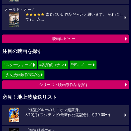
オールド・オーク
★★★★★
素直にいい作品だったと思います。 それにし
ても、永...
映画レビュー
注目の映画を探す
#スターウォーズ
#名探偵コナン
#ディズニー
#少女漫画原作実写化
シリーズ・映画祭作品を探す
必見！地上波放送リスト
『怪盗グルーのミニオン超変身』
8/10(月) フジテレビ/最新作公開記念にて(19:00〜)
『銀河鉄道の夜』