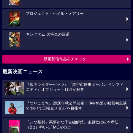
プロジェクト・ヘイル・メアリー
キングダム 大将軍の帰還
動画配信作品をチェック
最新映画ニュース
『仮面ライダーゼッツ』『超宇宙刑事ギャバン インフィ
ニティ』オフショット11点が解禁
『つりこまち』2026年秋公開決定！仲村悠菜が映画初主演
で“釣りで五輪金メダル”を目指す
「八つ墓村」悪夢的な予告編解禁、主題歌は松本孝弘
（B’z）率いるTMGが担当