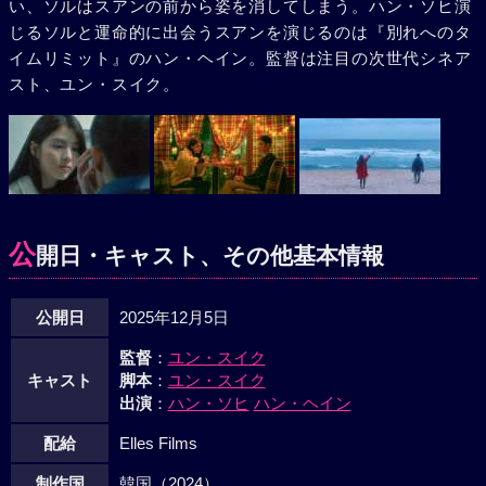
い、ソルはスアンの前から姿を消してしまう。ハン・ソヒ演
じるソルと運命的に出会うスアンを演じるのは『別れへのタ
イムリミット』のハン・ヘイン。監督は注目の次世代シネア
スト、ユン・スイク。
公
開日・キャスト、その他基本情報
公開日
2025年12月5日
監督
：
ユン・スイク
キャスト
脚本
：
ユン・スイク
出演
：
ハン・ソヒ
ハン・ヘイン
配給
Elles Films
制作国
韓国（2024）