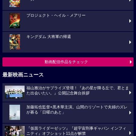
プロジェクト・ヘイル・メアリー
キングダム 大将軍の帰還
動画配信作品をチェック
最新映画ニュース
福山雅治がサプライズ登壇！『あの星が降る丘で、君とま
た出会いたい。』公開記念舞台挨拶
加藤拓也監督×黒木華主演。山間のリゾートで夫婦のズレ
が募る「日曜のあと」
『仮面ライダーゼッツ』『超宇宙刑事ギャバン インフィ
ニティ』オフショット11点が解禁