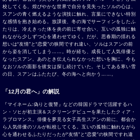
校してくる。煌びやかな世界で自分を見失ったソルの心は、
スアンの青く燃えるような演技に触れ、言葉にできない特別
な感情を抱き始める。放課後、冬の海でサーフィンをしたふ
たりは、冷えきった体を炎の前に寄せ合い、互いの孤独に触
れながら少しずつ心を通わせてゆく。だが、思春期の揺れる
想いは“友情”と“恋愛”の狭間ですれ違い、ソルはスアンの前
から姿を消してしまう……。時が経ち、成長して人気俳優と
なったスアン。あのとき伝えられなかった想いを胸に、今も
なおソルの面影を彼女は探し続けていた。そしてある寒い雪
の日、スアンはふたたび、冬の海へと向かう……。
「12月の君へ」の解説
『マイネーム:偽りと復讐』などの韓国ドラマで活躍するハ
ン・ソヒが初主演＆スクリーンデビューを果たしたクィア・
ラブロマンス。俳優を夢見る女子高生スアンの前に、都会か
ら人気俳優のソルが転校してくる。互いの孤独に触れながら
心を通わせるふたりだったが“友情”と“恋愛”の狭間ですれ違