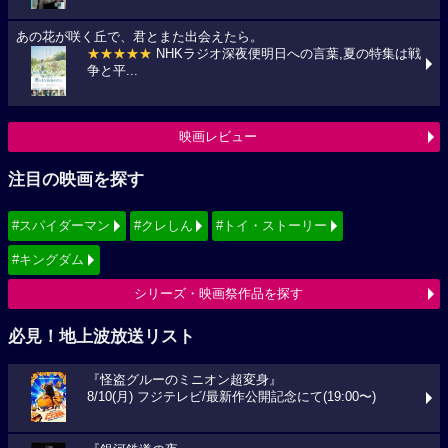
あの花が咲く丘で、君とまた出会えたら。
★★★★★
NHKラジオ深夜便明日への言葉,夏の特集は戦
争と平...
映画レビュー
注目の映画を探す
#スパイダーマン
#クレしん
#トイ・ストーリー
#キングダム
シリーズ・映画祭作品を探す
必見！地上波放送リスト
『怪盗グルーのミニオン超変身』
8/10(月) フジテレビ/最新作公開記念にて(19:00〜)