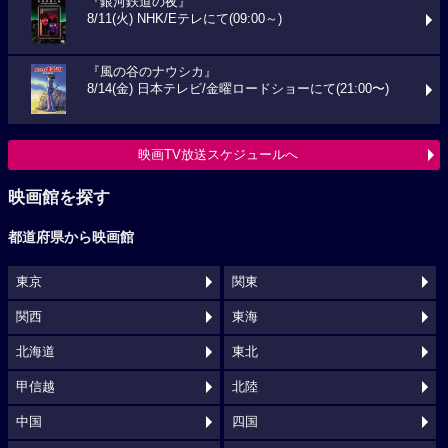
『銀河鉄道の夜』
8/11(火) NHK/Eテレにて(09:00～)
『風の谷のナウシカ』
8/14(金) 日本テレビ/金曜ロードショーにて(21:00〜)
映画TV放送スケジュールへ
映画館を探す
都道府県から映画館
東京
関東
関西
東海
北海道
東北
甲信越
北陸
中国
四国