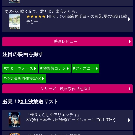
あの花が咲く丘で、君とまた出会えたら。
★★★★★
NHKラジオ深夜便明日への言葉,夏の特集は戦
争と平...
映画レビュー
注目の映画を探す
#スターウォーズ
#名探偵コナン
#ディズニー
#少女漫画原作実写化
シリーズ・映画祭作品を探す
必見！地上波放送リスト
『借りぐらしのアリエッティ』
8/7(金) 日本テレビ/金曜ロードショーにて(21:00〜)