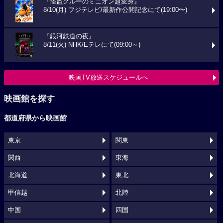
『怪盗グルーのミニオン超変身』
8/10(月) フジテレビ/最新作公開記念にて(19:00〜)
『銀河鉄道の夜』
8/11(火) NHK/Eテレにて(09:00～)
映画TV放送スケジュールへ
映画館を探す
都道府県から映画館
東京
関東
関西
東海
北海道
東北
甲信越
北陸
中国
四国