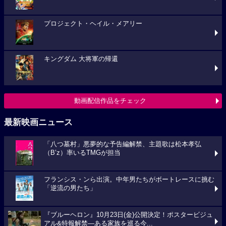
プロジェクト・ヘイル・メアリー
キングダム 大将軍の帰還
動画配信作品をチェック
最新映画ニュース
「八つ墓村」悪夢的な予告編解禁、主題歌は松本孝弘
（B’z）率いるTMGが担当
フランシス・ンら出演。中年男たちがボートレースに挑む
「逆流の男たち」
『ブルーヘロン』10月23日(金)公開決定！ポスタービジュ
アル&特報解禁―ある家族を巡る今...