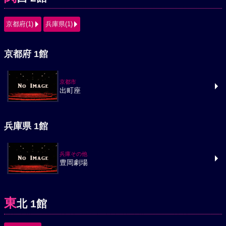
京都府(1)
兵庫県(1)
京都府 1館
京都市
出町座
兵庫県 1館
兵庫その他
豊岡劇場
東
北 1館