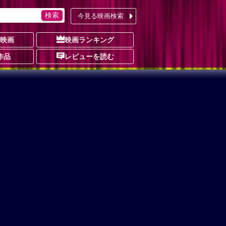
今見る映画検索
の映画
映画ランキング
作品
レビューを読む