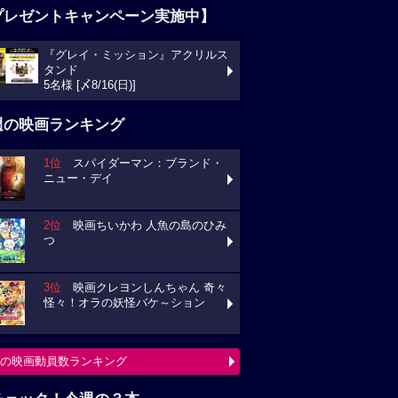
プレゼントキャンペーン実施中】
『グレイ・ミッション』アクリルス
タンド
5名様 [〆8/16(日)]
週の映画ランキング
1位
スパイダーマン：ブランド・
ニュー・デイ
2位
映画ちいかわ 人魚の島のひみ
つ
3位
映画クレヨンしんちゃん 奇々
怪々！オラの妖怪バケ～ション
の映画動員数ランキング