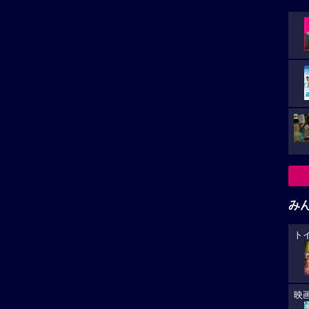
み
ト
映