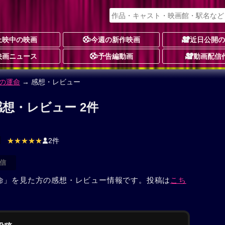
上映中の映画
今週の新作映画
近日公開
映画ニュース
予告編動画
動画配信
の運命
→ 感想・レビュー
想・レビュー 2件
★★★★★
2件
信
命」を見た方の感想・レビュー情報です。投稿は
こち