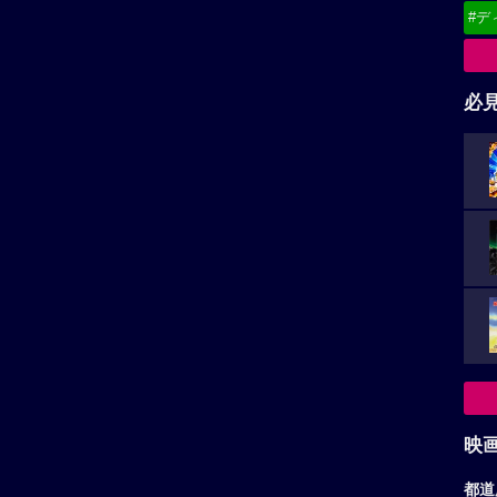
#デ
必
映
都道