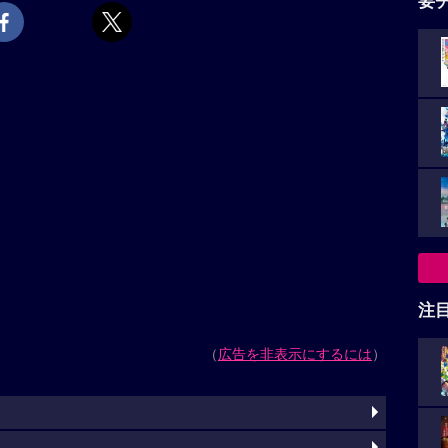
要
注
（
広告を非表示にするには
）