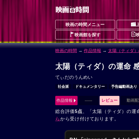
映画の時間メニュー
映画館を探す
映画の時間
→
作品情報
→
太陽（ティダ）
太陽（ティダ）の運命 感
てぃだのうんめい
社会派
ドキュメンタリー
予告編動画あり
作品情報
------
レビュー
動画配
総合評価
5点
、「太陽（ティダ）の運
ら
から受け付けております。