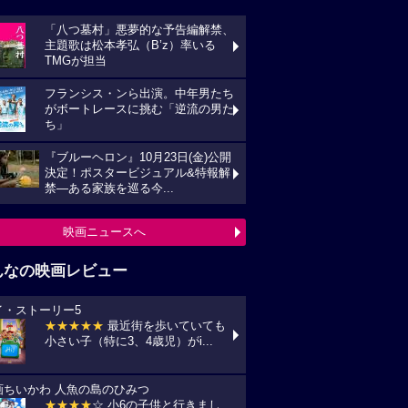
「八つ墓村」悪夢的な予告編解禁、
主題歌は松本孝弘（B’z）率いる
TMGが担当
フランシス・ンら出演。中年男たち
がボートレースに挑む「逆流の男た
ち」
『ブルーヘロン』10月23日(金)公開
決定！ポスタービジュアル&特報解
禁―ある家族を巡る今...
映画ニュースへ
んなの映画レビュー
イ・ストーリー5
★★★★★
最近街を歩いていても
小さい子（特に3、4歳児）がi...
画ちいかわ 人魚の島のひみつ
★★★★
☆ 小6の子供と行きまし