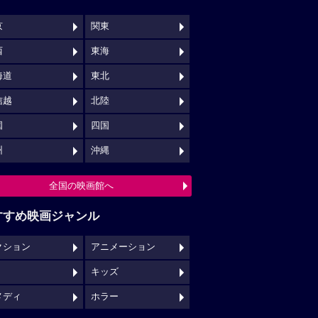
京
関東
西
東海
海道
東北
信越
北陸
国
四国
州
沖縄
全国の映画館へ
すすめ映画ジャンル
クション
アニメーション
キッズ
メディ
ホラー