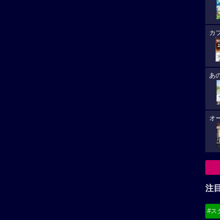
カ
あ
オ
注
#ス