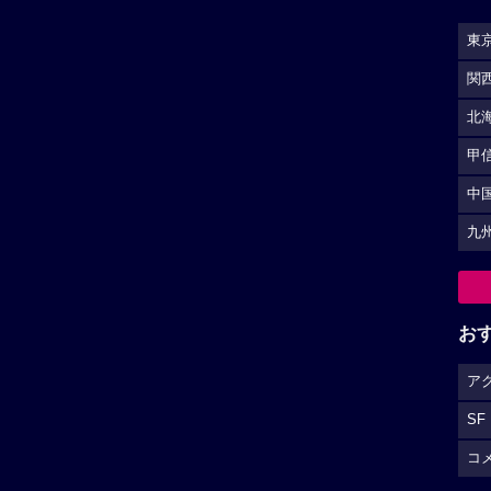
東
関
北
甲
中
九
お
ア
SF
コ