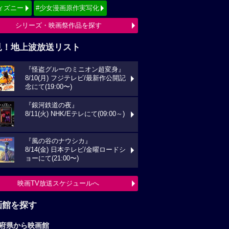
ィズニー
#少女漫画原作実写化
シリーズ・映画祭作品を探す
見！地上波放送リスト
『怪盗グルーのミニオン超変身』
8/10(月) フジテレビ/最新作公開記
念にて(19:00〜)
『銀河鉄道の夜』
8/11(火) NHK/Eテレにて(09:00～)
『風の谷のナウシカ』
8/14(金) 日本テレビ/金曜ロードシ
ョーにて(21:00〜)
映画TV放送スケジュールへ
画館を探す
府県から映画館