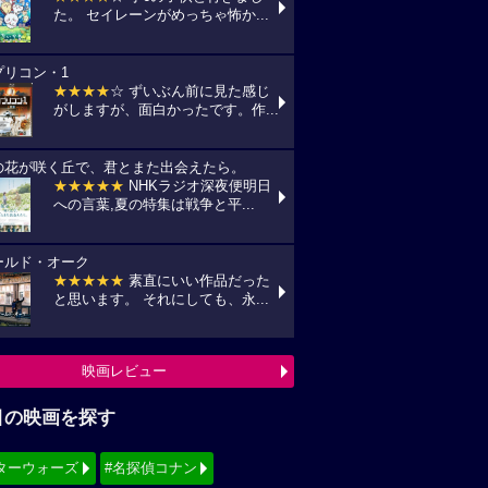
た。 セイレーンがめっちゃ怖か...
プリコン・1
★★★★
☆ ずいぶん前に見た感じ
がしますが、面白かったです。作...
の花が咲く丘で、君とまた出会えたら。
★★★★★
NHKラジオ深夜便明日
への言葉,夏の特集は戦争と平...
ールド・オーク
★★★★★
素直にいい作品だった
と思います。 それにしても、永...
映画レビュー
目の映画を探す
ターウォーズ
#名探偵コナン