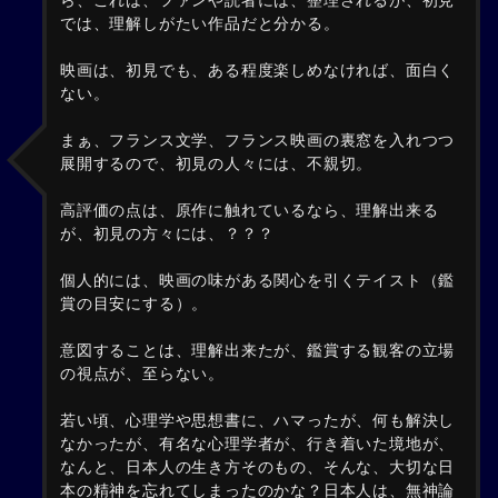
ら、これは、ファンや読者には、整理されるが、初見
では、理解しがたい作品だと分かる。
映画は、初見でも、ある程度楽しめなければ、面白く
ない。
まぁ、フランス文学、フランス映画の裏窓を入れつつ
展開するので、初見の人々には、不親切。
高評価の点は、原作に触れているなら、理解出来る
が、初見の方々には、？？？
個人的には、映画の味がある関心を引くテイスト（鑑
賞の目安にする）。
意図することは、理解出来たが、鑑賞する観客の立場
の視点が、至らない。
若い頃、心理学や思想書に、ハマったが、何も解決し
なかったが、有名な心理学者が、行き着いた境地が、
なんと、日本人の生き方そのもの、そんな、大切な日
本の精神を忘れてしまったのかな？日本人は、無神論