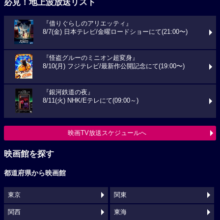
必見！地上波放送リスト
『借りぐらしのアリエッティ』
8/7(金) 日本テレビ/金曜ロードショーにて(21:00〜)
『怪盗グルーのミニオン超変身』
8/10(月) フジテレビ/最新作公開記念にて(19:00〜)
『銀河鉄道の夜』
8/11(火) NHK/Eテレにて(09:00～)
映画TV放送スケジュールへ
映画館を探す
都道府県から映画館
東京
関東
関西
東海