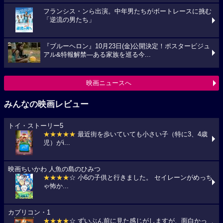
フランシス・ンら出演。中年男たちがボートレースに挑む
「逆流の男たち」
『ブルーヘロン』10月23日(金)公開決定！ポスタービジュ
アル&特報解禁―ある家族を巡る今...
映画ニュースへ
みんなの映画レビュー
トイ・ストーリー5
★★★★★
最近街を歩いていても小さい子（特に3、4歳
児）がi...
映画ちいかわ 人魚の島のひみつ
★★★★
☆ 小6の子供と行きました。 セイレーンがめっち
ゃ怖か...
カプリコン・1
★★★★
☆ ずいぶん前に見た感じがしますが、面白かっ