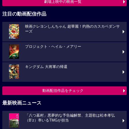
劇場上映中の映画一覧
注目の動画配信作品
映画クレヨンしんちゃん 超華麗！灼熱のカスカベダンサ
ーズ
プロジェクト・ヘイル・メアリー
キングダム 大将軍の帰還
動画配信作品をチェック
最新映画ニュース
「八つ墓村」悪夢的な予告編解禁、主題歌は松本孝弘
（B’z）率いるTMGが担当