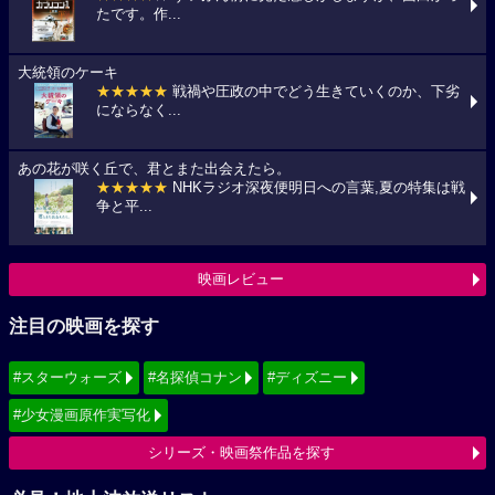
たです。作...
大統領のケーキ
★★★★★
戦禍や圧政の中でどう生きていくのか、下劣
にならなく...
あの花が咲く丘で、君とまた出会えたら。
★★★★★
NHKラジオ深夜便明日への言葉,夏の特集は戦
争と平...
映画レビュー
注目の映画を探す
#スターウォーズ
#名探偵コナン
#ディズニー
#少女漫画原作実写化
シリーズ・映画祭作品を探す