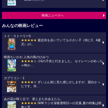
映画ニュースへ
みんなの映画レビュー
トイ・ストーリー5
★★★★★
最近街を歩いていても小さい子（特に3、4歳
児）がi...
映画ちいかわ 人魚の島のひみつ
★★★★
☆ 小6の子供と行きました。 セイレーンがめっち
ゃ怖か...
カプリコン・1
★★★★
☆ ずいぶん前に見た感じがしますが、面白かっ
たです。作...
あの花が咲く丘で、君とまた出会えたら。
★★★★★
NHKラジオ深夜便明日への言葉,夏の特集は戦
争と平...