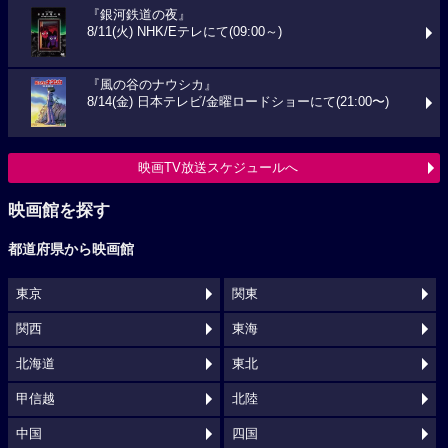
『銀河鉄道の夜』
8/11(火) NHK/Eテレにて(09:00～)
『風の谷のナウシカ』
8/14(金) 日本テレビ/金曜ロードショーにて(21:00〜)
映画TV放送スケジュールへ
映画館を探す
都道府県から映画館
東京
関東
関西
東海
北海道
東北
甲信越
北陸
中国
四国