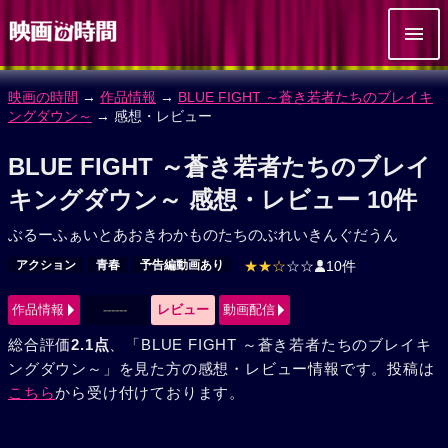
映画の時間
→
作品情報
→
BLUE FIGHT ～蒼き若者たちのブレイキ
ングダウン～
→ 感想・レビュー
BLUE FIGHT ～蒼き若者たちのブレイ
キングダウン～ 感想・レビュー 10件
ぶるーふぁいとあおきわかものたちのぶれいきんぐだうん
アクション
青春
予告編動画あり
★★☆
☆☆
10件
作品情報
------
レビュー
動画配信
総合評価
2.1点
、「BLUE FIGHT ～蒼き若者たちのブレイキ
ングダウン～」を見た方の感想・レビュー情報です。投稿は
こちら
から受け付けております。