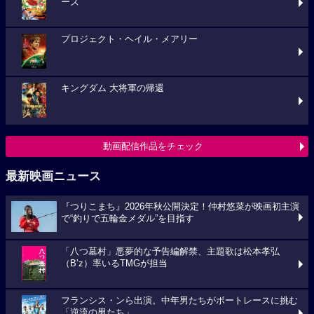
ーズ
プロジェクト・ヘイル・メアリー
キングダム 大将軍の帰還
動画配信作品をチェック
最新映画ニュース
『つりこまち』2026年秋公開決定！仲村悠菜が映画初主演
で“釣りで五輪金メダル”を目指す
「八つ墓村」悪夢的な予告編解禁、主題歌は松本孝弘
（B’z）率いるTMGが担当
フランシス・ンら出演。中年男たちがボートレースに挑む
「逆流の男たち」