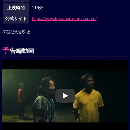
上映時間
119分
公式サイト
https://www.kasaneru-movie.com/
(C)記録活映社
予
告編動画
Play