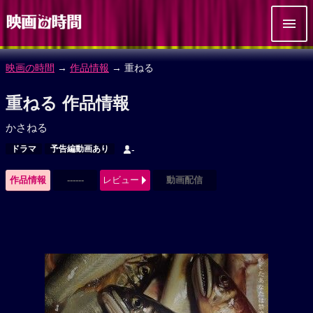
映画の時間
→
作品情報
→ 重ねる
重ねる 作品情報
かさねる
ドラマ
予告編動画あり
-
作品情報
------
レビュー
動画配信