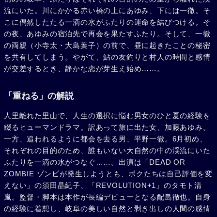
流にいた。川にかかる赤い橋の上にあゆみ、下には一徹。そ
こに偶然したたる一滴の水がふたりの運命を結びつける。そ
の夜、あゆみの宿泊先で再会を果たすふたり。そして、一徹
の両親（小寺太・大島葉子）の前で、昼に起きたことの秘密
を共有してしまう。やがて、鮎の友釣りと村人の時間と感情
が交差するとき、静かな恋が芽生え始め……。
「重ねる」の解説
人里離れた里山で、人生の選択に悩む男女のひと夏の経験を
綴るヒューマンドラマ。訳あって旅に出た女、加藤あゆみ。
一方、追われるように都会を去る男、平野一徹。6月初め、
それぞれの目的のため、誰もいない大自然の中の渓流にいた
ふたりを一滴の水がつなぐ……。出演は「DEAD OR
ZOMBIE ゾンビが発生しようとも、ボクたちは自己評価を変
えない」の須田晶紀子、「REVOLUTION+1」のタモト清
嵐。監督・脚本は本作が長編デビューとなる配島徹也。自身
の経験に着想し、岐阜の美しい自然と剥き出しの人間の感情