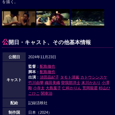
を描く。
公
開日・キャスト、その他基本情報
公開日
2024年11月23日
監督
：
配島徹也
脚本
：
配島徹也
出演
：
須田晶紀子
タモト清嵐
カトウシンスケ
キャスト
竹川由華
織田美織
曽我部洋士
末川かおり
小澤
剛
小寺太
大島葉子
仁科かりん
荒岡龍星
杉山ひ
こひこ
関幸治
配給
記録活映社
制作国
日本（2024）