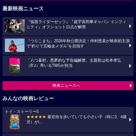
最新映画ニュース
『仮面ライダーゼッツ』『超宇宙刑事ギャバン インフィ
ニティ』オフショット11点が解禁
『つりこまち』2026年秋公開決定！仲村悠菜が映画初主演
で“釣りで五輪金メダル”を目指す
「八つ墓村」悪夢的な予告編解禁、主題歌は松本孝弘
（B’z）率いるTMGが担当
映画ニュースへ
みんなの映画レビュー
トイ・ストーリー5
★★★★★
最近街を歩いていても小さい子（特に3、4歳
児）がi...