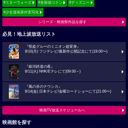
#スターウォーズ
#名探偵コナン
#ディズニー
#少女漫画原作実写化
シリーズ・映画祭作品を探す
必見！地上波放送リスト
『怪盗グルーのミニオン超変身』
8/10(月) フジテレビ/最新作公開記念にて(19:00〜)
『銀河鉄道の夜』
8/11(火) NHK/Eテレにて(09:00～)
『風の谷のナウシカ』
8/14(金) 日本テレビ/金曜ロードショーにて(21:00〜)
映画TV放送スケジュールへ
映画館を探す