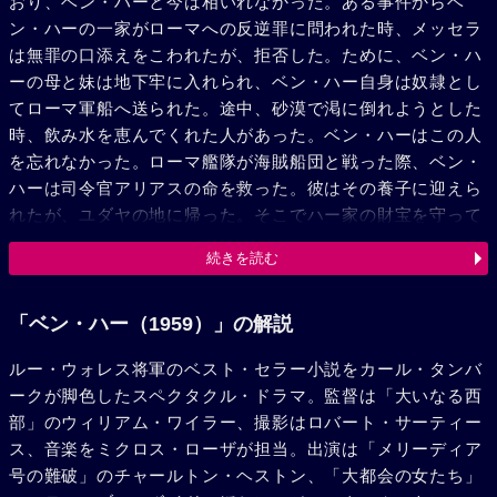
おり、ベン・ハーと今は相いれなかった。ある事件からベ
ン・ハーの一家がローマへの反逆罪に問われた時、メッセラ
は無罪の口添えをこわれたが、拒否した。ために、ベン・ハ
ーの母と妹は地下牢に入れられ、ベン・ハー自身は奴隷とし
てローマ軍船へ送られた。途中、砂漠で渇に倒れようとした
時、飲み水を恵んでくれた人があった。ベン・ハーはこの人
を忘れなかった。ローマ艦隊が海賊船団と戦った際、ベン・
ハーは司令官アリアスの命を救った。彼はその養子に迎えら
れたが、ユダヤの地に帰った。そこでハー家の財宝を守って
いたサイモニデスとその娘エスター（ハイヤ・ハラリート）
続きを読む
にめぐり合った。エスターは、ライの谷へ送られていくベ
ン・ハーの母と妹に出会っていたが、彼女らの願いで2人は
地下牢で死んだと告げた。ベン・ハーは2人の仇を討つこと
「ベン・ハー（1959）」の解説
を誓い、大戦車競争に出場し、メッセラを破った。重傷を負
ルー・ウォレス将軍のベスト・セラー小説をカール・タンバ
ったメッセラは母と妹はライの谷にいるとベン・ハーに言っ
ークが脚色したスペクタクル・ドラマ。監督は「大いなる西
た。早速彼は母と妹を迎えた。途中、十字架を負って刑場に
部」のウィリアム・ワイラー、撮影はロバート・サーティー
向かうキリストを見送った。砂漠で水を恵んでくれた人だ。
ス、音楽をミクロス・ローザが担当。出演は「メリーディア
今度はバン・ハーが1杯の水を捧げた。その行列を見守った
号の難破」のチャールトン・ヘストン、「大都会の女たち」
母と妹は、病いが奇蹟的にいえた。