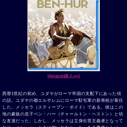
[Amazon購入
]
(PR)
西暦1世紀の初め、ユダヤがローマ帝国の支配下にあった頃
の話。ユダヤの都エルサレムにローマ駐屯軍の新将校が着任
した。メッセラ（スティーブン・ボイド）である。彼はこの
地の豪族の息子ベン・ハー（チャールトン・ヘストン）と幼
な友達だった。しかし、メッセラは立身出世主義者となって