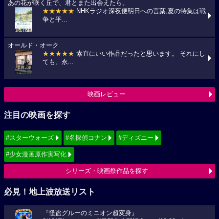
あの花が咲く丘で、君とまた出会えたら。
★★★★★
NHKラジオ深夜便明日への言葉,夏の特集は戦
争と平...
オールド・オーク
★★★★★
素直にいい作品だったと思います。 それにし
ても、永...
映画レビュー
注目の映画を探す
#スターウォーズ
#名探偵コナン
#ディズニー
#少女漫画原作実写化
シリーズ・映画祭作品を探す
必見！地上波放送リスト
『怪盗グルーのミニオン超変身』