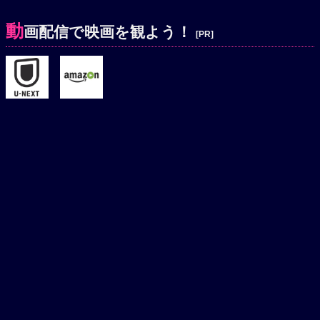
込むサリエリ。仮装した彼は衰弱したモーツァルトにレクイ
動
エムの引き渡しを迫る。サリエリは作曲の協力を申し出て、
画配信で映画を観よう！
[PR]
一晩かかってレクイエムを仕上げさせるが、翌朝、サリエリ
が強いた過酷な労働のためか、モーツァルトは息を引きとっ
た。モーツァルト35歳、1791年12月のことだった。すべて
を告白し、いまや老いさらばえたサリエリひとりが、惨めな
生を生きるのだった。