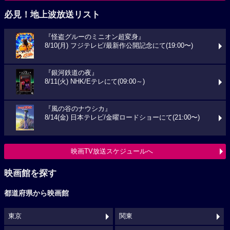
必見！地上波放送リスト
『怪盗グルーのミニオン超変身』
8/10(月) フジテレビ/最新作公開記念にて(19:00〜)
『銀河鉄道の夜』
8/11(火) NHK/Eテレにて(09:00～)
『風の谷のナウシカ』
8/14(金) 日本テレビ/金曜ロードショーにて(21:00〜)
映画TV放送スケジュールへ
映画館を探す
都道府県から映画館
東京
関東