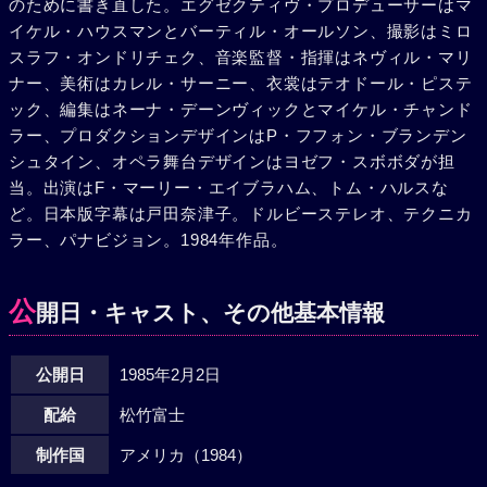
のために書き直した。エグゼクティヴ・プロデューサーはマ
の永遠の訣別を決意した。神はモーツァルトの方を下僕に選
イケル・ハウスマンとバーティル・オールソン、撮影はミロ
んだのだ。ある夜の、仮面舞踏会。ザルツブルグから訪れた
スラフ・オンドリチェク、音楽監督・指揮はネヴィル・マリ
父レオポルド（ロイ・ドートリス）、コンスタンツェと共に
ナー、美術はカレル・サーニー、衣裳はテオドール・ピステ
陽気にはしゃぎ回るモーツァルトが、サリエリの神経を逆撫
ック、編集はネーナ・デーンヴィックとマイケル・チャンド
でする。天才への嫉妬と復讐心に燃えるサリエリは、若きメ
ラー、プロダクションデザインはP・フフォン・ブランデン
イドをスパイとしてモーツァルトの家にさし向けた。そして
シュタイン、オペラ舞台デザインはヨゼフ・スボボダが担
復讐のときがやってきた。皇帝が禁じていたオペラ「フィガ
当。出演はF・マーリー・エイブラハム、トム・ハルスな
ロの結婚」の上演をモーツァルトが計画したのだ。サリエリ
ど。日本版字幕は戸田奈津子。ドルビーステレオ、テクニカ
がスパイから得た情報を皇帝に密告したとも知らず、モーツ
ラー、パナビジョン。1984年作品。
ァルトはサリエリに助けを求める。それを放っておくサリエ
リ。やがて父レオポルドが死んだ。失意のモーツァルトは酒
と下品なパーティにのめり込んでいく。そして金のために大
公
開日・キャスト、その他基本情報
衆劇場での「ドン・ジョバンニ」作曲に没頭していくモーツ
ァルトに、サリエリが追い打ちをかける。変装したサリエリ
公開日
1985年2月2日
がモーツァルトにレクイエムの作曲を依頼したのだ。金の力
に負けて作曲を引き受けるモーツァルトだが、精神と肉体の
配給
松竹富士
疲労は想像以上にすさまじく、「魔笛」上演中に倒れてしま
う。コンスタンツェが夫のあまりの乱行に愛想をつかし旅に
制作国
アメリカ（1984）
出てしまったために無人になった家に、モーツァルトを運び