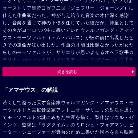
ニオ・サリエリ（F・マーリー・エイブラハム）。かつては
オーストリア皇帝ヨゼフ二世（ジェフリー・ジョーンズ）に
仕えた作曲家だった。神が与え給うた音楽の才に深く感謝
し、音楽を通じて神の下僕を任じていた彼だが、神童として
その名がヨーロッパ中に轟いていたウォルフガング・アマデ
ウス・モーツァルト（トム・ハルス）が彼の前に出現したと
きその運命が狂い出した。作曲の才能は比類なかったが女た
らしのモーツァルトが、サリエリが思いよせるオベラ歌手カ
テリナ・カヴァリエリ（クリスティン・エバソール）に手を
出したことから、彼の凄まじい憎悪は神に向けられたのだ。
続きを読む
皇帝が姪の音楽教師としてモーツァルトに白羽の矢を立てよ
うとした時、選考の権限を持っていたサリエリはこれに反対
した。そんな彼の許へ、モーツァルトの新妻コンスタンツェ
「アマデウス」の解説
（エリザベス・ベリッジ）が、夫を音楽教師に推薦してもら
若くして逝った天才音楽家ウォルフガング・アマデウス・モ
うべく、音譜を携えて訪れた。コンスタンツェは苦しい家計
ーツァルトと宮庭音楽家アントニオ・サリエリの対決を通し
を支えるために、何としても音楽教師の仕事が欲しかったの
てモーツァルトの謎にみちた生涯を描く。製作はソウル・ゼ
だ。フルートとハープの協奏曲、2台のピアノのための協奏
インツ、監督は「ラグタイム」のミロシュ・フォアマン。ピ
曲…。 譜面の中身は訂正・加筆の跡がない素晴らしい作品ば
ーター・シェーファーが舞台のために書いた脚本を自ら映画
かりだった。再びショックに打ちのめされたサリエリは神と