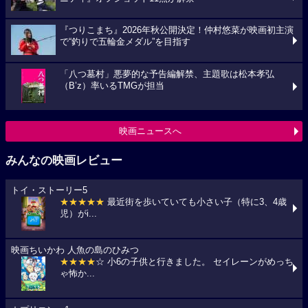
『つりこまち』2026年秋公開決定！仲村悠菜が映画初主演
で“釣りで五輪金メダル”を目指す
「八つ墓村」悪夢的な予告編解禁、主題歌は松本孝弘
（B’z）率いるTMGが担当
映画ニュースへ
みんなの映画レビュー
トイ・ストーリー5
★★★★★
最近街を歩いていても小さい子（特に3、4歳
児）がi...
映画ちいかわ 人魚の島のひみつ
★★★★
☆ 小6の子供と行きました。 セイレーンがめっち
ゃ怖か...