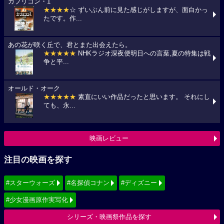
カプリコン・1
★★★★
☆ ずいぶん前に見た感じがしますが、面白かっ
たです。作...
あの花が咲く丘で、君とまた出会えたら。
★★★★★
NHKラジオ深夜便明日への言葉,夏の特集は戦
争と平...
オールド・オーク
★★★★★
素直にいい作品だったと思います。 それにし
ても、永...
映画レビュー
注目の映画を探す
#スターウォーズ
#名探偵コナン
#ディズニー
#少女漫画原作実写化
シリーズ・映画祭作品を探す