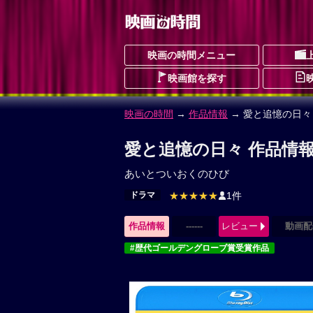
映画の時間メニュー
映画館を探す
映画の時間
→
作品情報
→ 愛と追憶の日々
愛と追憶の日々 作品情
あいとついおくのひび
ドラマ
★★★★★
1件
作品情報
------
レビュー
動画配
#歴代ゴールデングローブ賞受賞作品