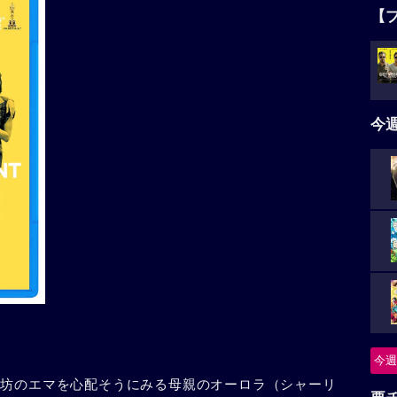
【
今
今週
ん坊のエマを心配そうにみる母親のオーロラ（シャーリ