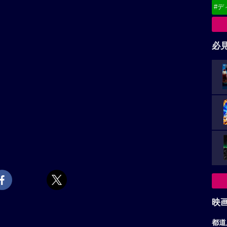
#デ
必
映
都道