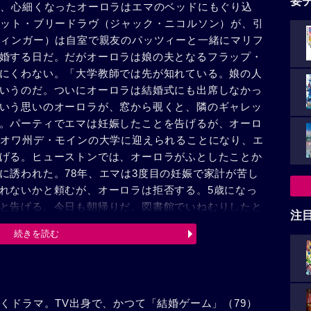
要
し、心細くなったオーロラはエマのベッドにもぐり込
レット・ブリードラヴ（ジャック・ニコルソン）が、引
ウィンガー）は自室で親友のパッツィーと一緒にマリフ
婚する日だ。だがオーロラは娘の夫となるフラップ・
にくわない。「大学教師では先が知れている。娘の人
いうのだ。ついにオーロラは結婚式にも出席しなかっ
いう思いのオーロラが、窓から覗くと、隣のギャレッ
。パーティでエマは妊娠したことを告げるが、オーロ
イオワ州デ・モインの大学に迎えられることになり、エ
げる。ヒューストンでは、オーロラがふとしたことか
に誘われた。78年、エマは3度目の妊娠で家計が苦し
れないかと頼むが、オーロラは拒否する。5歳になっ
と告げる。今日も朝帰りだ。図書館でいねむりしたと
注
マ。スーパーのレジで金が足りず、恥かしい思いをし
続きを読む
リスゴー）が助け舟を出してくれた。サムは銀行の貸
オーロラが8年前の昼食の誘いを受け入れ、デートす
はギャレットと浮気をした。フラップはネブラスカ州
文学部長の職をオファーされた。エマは大学のキャン
くドラマ。TV出身で、かつて「結婚ゲーム」（79）
をしているのを見て怒りを爆発させ、長男のトミー、