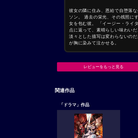
彼女の隣に住み、恩給で自堕落な
ソン。 過去の栄光、その残照に
女を包む彼。 「イージー・ライ
点に返って、素晴らしい味わいだ
淡々とした描写は変わらないのだ
が胸に染みて泣かせる。
レビューをもっと見る
関連作品
「ドラマ」作品