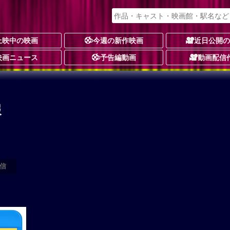
上映中の映画
今週の新作映画
近日公開
映画ニュース
予告編動画
動画配信
報
信