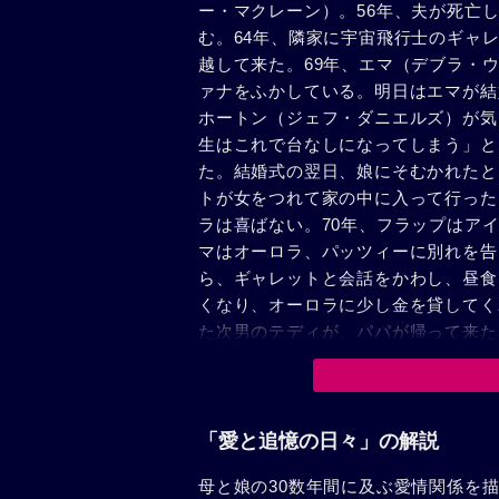
ー・マクレーン）。56年、夫が死亡
む。64年、隣家に宇宙飛行士のギャ
越して来た。69年、エマ（デブラ・
ァナをふかしている。明日はエマが結
ホートン（ジェフ・ダニエルズ）が気
生はこれで台なしになってしまう」と
た。結婚式の翌日、娘にそむかれたと
トが女をつれて家の中に入って行った
ラは喜ばない。70年、フラップはア
マはオーロラ、パッツィーに別れを告
ら、ギャレットと会話をかわし、昼食
くなり、オーロラに少し金を貸してく
た次男のテディが、パパが帰って来た
弁解するフラップに、くってかかるエ
でいるエマに中年男のサム（ジョン・
付け係であった。ヒューストンでは、
る。やがて、エマはサムと、オーロラ
「愛と追憶の日々」の解説
リンカーンにあるカーニー州立大の英
母と娘の30数年間に及ぶ愛情関係を描
パスで、夫が女子大生と親しそうに話