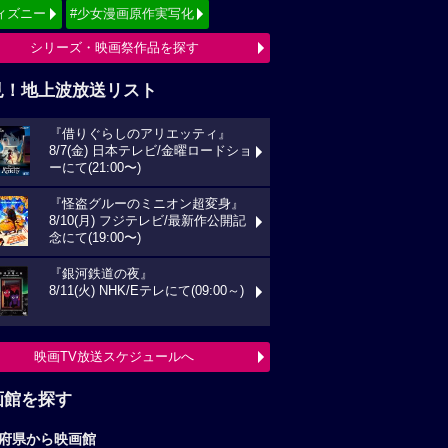
ィズニー
#少女漫画原作実写化
シリーズ・映画祭作品を探す
見！地上波放送リスト
『借りぐらしのアリエッティ』
8/7(金) 日本テレビ/金曜ロードショ
ーにて(21:00〜)
『怪盗グルーのミニオン超変身』
8/10(月) フジテレビ/最新作公開記
念にて(19:00〜)
『銀河鉄道の夜』
8/11(火) NHK/Eテレにて(09:00～)
映画TV放送スケジュールへ
画館を探す
府県から映画館