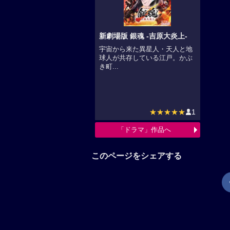
新劇場版 銀魂 -吉原大炎上-
宇宙から来た異星人・天人と地
球人が共存している江戸。かぶ
き町...
★★★★★
1
「ドラマ」作品へ
このページをシェアする