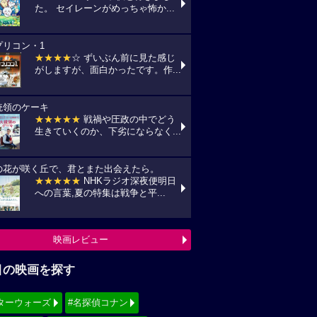
た。 セイレーンがめっちゃ怖か...
プリコン・1
★★★★
☆ ずいぶん前に見た感じ
がしますが、面白かったです。作...
統領のケーキ
★★★★★
戦禍や圧政の中でどう
生きていくのか、下劣にならなく...
の花が咲く丘で、君とまた出会えたら。
★★★★★
NHKラジオ深夜便明日
への言葉,夏の特集は戦争と平...
映画レビュー
目の映画を探す
ターウォーズ
#名探偵コナン