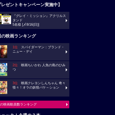
プレゼントキャンペーン実施中】
『グレイ・ミッション』アクリルス
タンド
5名様 [〆8/16(日)]
週の映画ランキング
1位
スパイダーマン：ブランド・
ニュー・デイ
2位
映画ちいかわ 人魚の島のひみ
つ
3位
映画クレヨンしんちゃん 奇々
怪々！オラの妖怪バケ～ション
の映画動員数ランキング