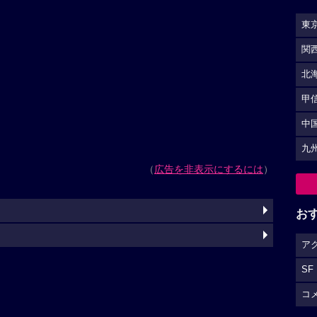
東
関
北
甲
中
九
（
広告を非表示にするには
）
お
ア
SF
コ