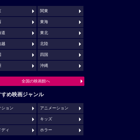
京
関東
西
東海
海道
東北
信越
北陸
国
四国
州
沖縄
全国の映画館へ
すすめ映画ジャンル
クション
アニメーション
キッズ
メディ
ホラー