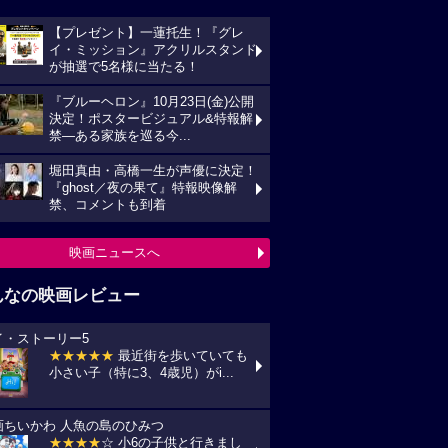
【プレゼント】一蓮托生！『グレ
イ・ミッション』アクリルスタンド
が抽選で5名様に当たる！
『ブルーヘロン』10月23日(金)公開
決定！ポスタービジュアル&特報解
禁―ある家族を巡る今...
堀田真由・高橋一生が声優に決定！
『ghost／夜の果て』特報映像解
禁、コメントも到着
映画ニュースへ
んなの映画レビュー
イ・ストーリー5
★★★★★
最近街を歩いていても
小さい子（特に3、4歳児）がi...
画ちいかわ 人魚の島のひみつ
★★★★
☆ 小6の子供と行きまし