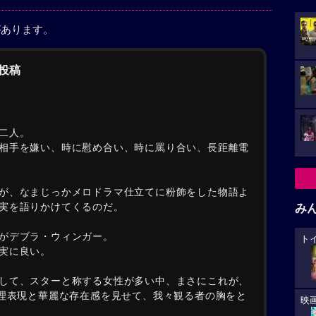
があります。
の投稿
二人。
相手を嫌い、時に慰め合い、時に罵り合い、長距離電
が、なまじっかメロドラマ仕立てに粉飾をした物語よ
実を語りかけてくるのだ。
み
がデブラ・ウィンガー。
ト
実に良い。
して、スターと称する女性が多い中、まさにこれが、
心理表現と華麗な存在感を見せて、我々観る者の胸をと
映