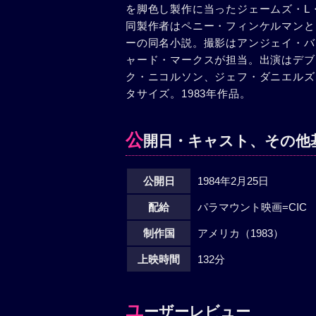
を脚色し製作に当ったジェームズ・L
次男のテディ、長女のメラニーをつれ
同製作者はペニー・フィンケルマンと
エマは帰り、一家はリンカーンに移る
ーの同名小説。撮影はアンジェイ・バ
パッツィーはエマをニューヨークにつ
ャード・マークスが担当。出演はデブ
もどって病院に入るエマ。病状が悪化
ク・ニコルソン、ジェフ・ダニエルズ
た。トミー、テディ、メラニーは祖母
タサイズ。1983年作品。
公
開日・キャスト、その他
公開日
1984年2月25日
配給
パラマウント映画=CIC
制作国
アメリカ（1983）
上映時間
132分
ユ
ーザーレビュー