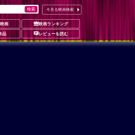
今見る映画検索
の映画
映画ランキング
作品
レビューを読む