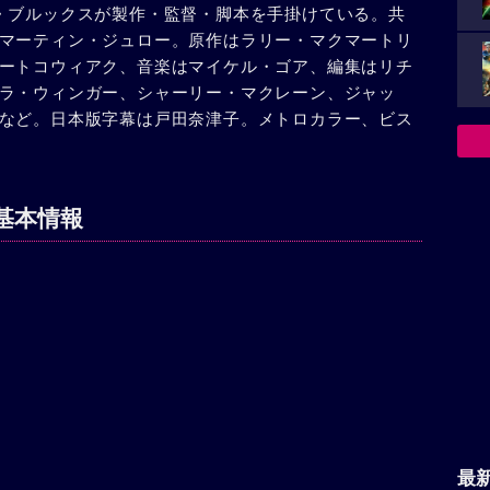
・ブルックスが製作・監督・脚本を手掛けている。共
てオーロラのところへもどった。しかし、夫の電話で
マーティン・ジュロー。原作はラリー・マクマートリ
。エマは医者の診察を受け、悪性の腫瘍とわかった。
ートコウィアク、音楽はマイケル・ゴア、編集はリチ
れて行き、ニューヨーク見物をさせた。リンカーンに
ラ・ウィンガー、シャーリー・マクレーン、ジャッ
し、息子2人に別れを告げたエマは、間もなく死亡し
など。日本版字幕は戸田奈津子。メトロカラー、ビス
であるオーロラが育てることになった。
基本情報
最